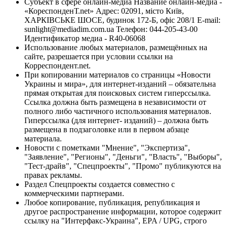
Субъект в сфере онлайн-медиа Название онлайн-медиа -
«КореспонденТ.net» Адрес: 02091, місто Київ,
ХАРКІВСЬКЕ ШОСЕ, будинок 172-Б, офіс 208/1 E-mail:
sunlight@mediadim.com.ua
Телефон: 044-205-43-00
Идентификатор медиа - R40-06068
Использование любых материалов, размещённых на
сайте, разрешается при условии ссылки на
Корреспондент.net.
При копировании материалов со страницы «Новости
Украины и мира», для интернет-изданий – обязательна
прямая открытая для поисковых систем гиперссылка.
Ссылка должна быть размещена в независимости от
полного либо частичного использования материалов.
Гиперссылка (для интернет- изданий) – должна быть
размещена в подзаголовке или в первом абзаце
материала.
Новости с пометками "Мнение", "Экспертиза",
"Заявление", "Регионы", "Деньги", "Власть", "Выборы",
"Тест-драйв", "Спецпроекты", "Промо" публикуются на
правах рекламы.
Раздел Спецпроекты создается совместно с
коммерческими партнерами.
Любое копирование, публикация, републикация и
другое распространение информации, которое содержит
ссылку на "Интерфакс-Украина", EPA / UPG, строго