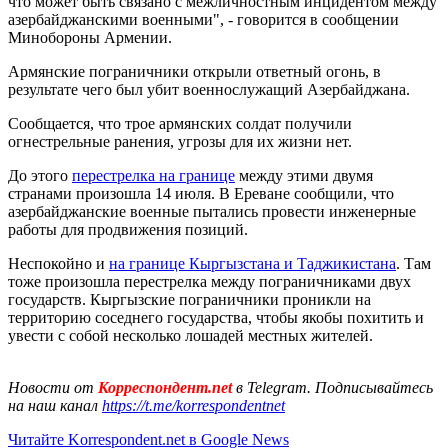
что может быть связано с межличностным инцидентом между
азербайджанскими военными", - говорится в сообщении
Минобороны Армении.
Армянские пограничники открыли ответный огонь, в
результате чего был убит военнослужащий Азербайджана.
Сообщается, что трое армянских солдат получили
огнестрельные ранения, угрозы для их жизни нет.
До этого
перестрелка на границе
между этими двумя
странами произошла 14 июля. В Ереване сообщили, что
азербайджанские военные пытались провести инженерные
работы для продвижения позиций.
Неспокойно и
на границе Кыргызстана и Таджикистана
. Там
тоже произошла перестрелка между пограничниками двух
государств. Кыргызские пограничники проникли на
территорию соседнего государства, чтобы якобы похитить и
увести с собой несколько лошадей местных жителей.
Новости от
Корреспондент.net
в Telegram. Подписывайтесь
на наш канал
https://t.me/korrespondentnet
Читайте Korrespondent.net в Google News