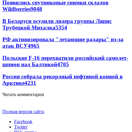
Появились спутниковые снимки складов
Wildberries
9048
В Беларуси осудили лидера группы Ляпис
Трубецкой Михалка
5354
РФ активизировала "летающие радары" из-за
атак ВСУ
4965
Польские F-16 перехватили российский самолет-
шпион над Балтикой
4705
Россия собрала рекордный нефтяной конвой в
Арктике
4231
Читать комментарии
Полная версия сайта
Facebook
Twitter