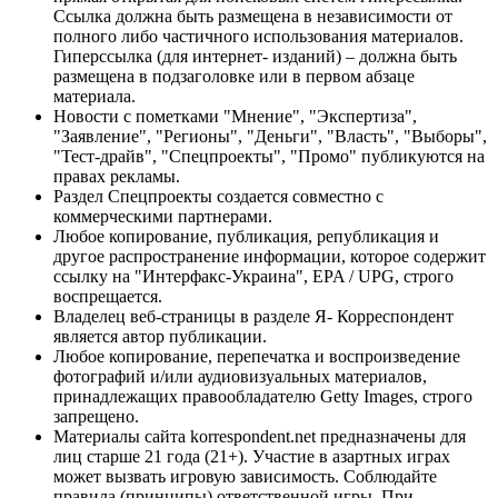
Ссылка должна быть размещена в независимости от
полного либо частичного использования материалов.
Гиперссылка (для интернет- изданий) – должна быть
размещена в подзаголовке или в первом абзаце
материала.
Новости с пометками "Мнение", "Экспертиза",
"Заявление", "Регионы", "Деньги", "Власть", "Выборы",
"Тест-драйв", "Спецпроекты", "Промо" публикуются на
правах рекламы.
Раздел Спецпроекты создается совместно с
коммерческими партнерами.
Любое копирование, публикация, републикация и
другое распространение информации, которое содержит
ссылку на "Интерфакс-Украина", EPA / UPG, строго
воспрещается.
Владелец веб-страницы в разделе Я- Корреспондент
является автор публикации.
Любое копирование, перепечатка и воспроизведение
фотографий и/или аудиовизуальных материалов,
принадлежащих правообладателю Getty Images, строго
запрещено.
Материалы сайта korrespondent.net предназначены для
лиц старше 21 года (21+). Участие в азартных играх
может вызвать игровую зависимость. Соблюдайте
правила (принципы) ответственной игры. При