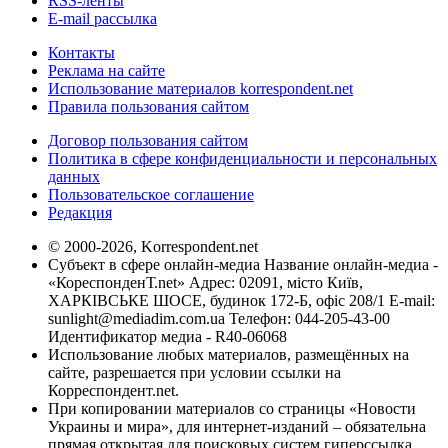
RSS-ленты
E-mail рассылка
Контакты
Реклама на сайте
Использование материалов korrespondent.net
Правила пользования сайтом
Договор пользования сайтом
Политика в сфере конфиденциальности и персональных
данных
Пользовательское соглашение
Редакция
© 2000-2026, Korrespondent.net
Субъект в сфере онлайн-медиа Название онлайн-медиа -
«КореспонденТ.net» Адрес: 02091, місто Київ,
ХАРКІВСЬКЕ ШОСЕ, будинок 172-Б, офіс 208/1 E-mail:
sunlight@mediadim.com.ua
Телефон: 044-205-43-00
Идентификатор медиа - R40-06068
Использование любых материалов, размещённых на
сайте, разрешается при условии ссылки на
Корреспондент.net.
При копировании материалов со страницы «Новости
Украины и мира», для интернет-изданий – обязательна
прямая открытая для поисковых систем гиперссылка.