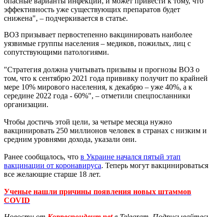
опасные варианты инфекции, и может привести к тому, что
эффективность уже существующих препаратов будет
снижена", – подчеркивается в статье.
ВОЗ призывает первостепенно вакцинировать наиболее
уязвимые группы населения – медиков, пожилых, лиц с
сопутствующими патологиями.
"Стратегия должна учитывать призывы и прогнозы ВОЗ о
том, что к сентябрю 2021 года прививку получит по крайней
мере 10% мирового населения, к декабрю – уже 40%, а к
середине 2022 года - 60%", – отметили спецпосланники
организации.
Чтобы достичь этой цели, за четыре месяца нужно
вакцинировать 250 миллионов человек в странах с низким и
средним уровнями дохода, указали они.
Ранее сообщалось, что
в Украине начался пятый этап
вакцинации от коронавируса
. Теперь могут вакцинироваться
все желающие старше 18 лет.
Ученые нашли причины появления новых штаммов
COVID
Новости от
Корреспондент.net
в Telegram. Подписывайтесь