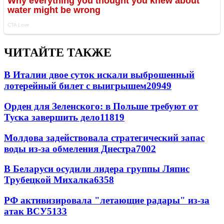
ЧИТАЙТЕ ТАКЖЕ
В Италии двое суток искали выброшенный
лотерейный билет с выигрышем
20949
Орден для Зеленского: в Польше требуют от
Туска завершить дело
11819
Молдова задействовала стратегический запас
воды из-за обмеления Днестра
7002
В Беларуси осудили лидера группы Ляпис
Трубецкой Михалка
6358
РФ активизировала "летающие радары" из-за
атак ВСУ
5133