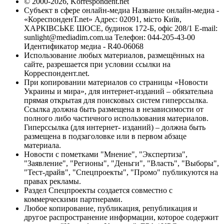
© 2000-2026, Korrespondent.net
Субъект в сфере онлайн-медиа Название онлайн-медиа -
«КореспонденТ.net» Адрес: 02091, місто Київ,
ХАРКІВСЬКЕ ШОСЕ, будинок 172-Б, офіс 208/1 E-mail:
sunlight@mediadim.com.ua
Телефон: 044-205-43-00
Идентификатор медиа - R40-06068
Использование любых материалов, размещённых на
сайте, разрешается при условии ссылки на
Корреспондент.net.
При копировании материалов со страницы «Новости
Украины и мира», для интернет-изданий – обязательна
прямая открытая для поисковых систем гиперссылка.
Ссылка должна быть размещена в независимости от
полного либо частичного использования материалов.
Гиперссылка (для интернет- изданий) – должна быть
размещена в подзаголовке или в первом абзаце
материала.
Новости с пометками "Мнение", "Экспертиза",
"Заявление", "Регионы", "Деньги", "Власть", "Выборы",
"Тест-драйв", "Спецпроекты", "Промо" публикуются на
правах рекламы.
Раздел Спецпроекты создается совместно с
коммерческими партнерами.
Любое копирование, публикация, републикация и
другое распространение информации, которое содержит