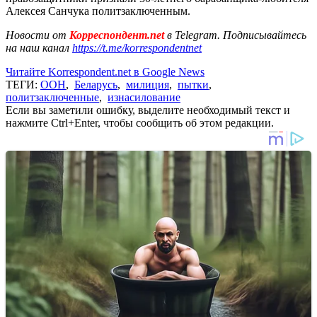
Алексея Санчука политзаключенным.
Новости от
Корреспондент.net
в Telegram. Подписывайтесь
на наш канал
https://t.me/korrespondentnet
Читайте Korrespondent.net в Google News
ТЕГИ:
ООН
,
Беларусь
,
милиция
,
пытки
,
политзаключенные
,
изнасилование
Если вы заметили ошибку, выделите необходимый текст и
нажмите Ctrl+Enter, чтобы сообщить об этом редакции.