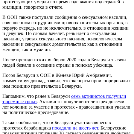
протестующих умерли во время содержания под стражей в
милиции, говорится в отчете.
В ООН также поступали сообщения о сексуальном насилии,
совершенном сотрудниками правоохранительных органов, в
первую очередь, но не исключительно, в отношении женщин
и девушек. По словам Бачелет, речь идет о сексуальном
насилии, угрозах сексуального насилия, психологическом
насилии и сексуальных домогательствах как в отношении
женщин, так и мужчин.
После президентских выборов 2020 года в Беларуси тысячи
людей бежали в соседние страны в поисках убежища.
Посол Беларуси в ООН в Женеве Юрий Амбразевич,
комментируя доклад, заявил, что эксперты проигнорировали в
нем позицию правительства Беларуси.
Напомним, что ранее в Беларуси
семь активистов получили
тюремные сроки
. Активисты получили от четырех до семи
лет колонии за участие в протестах - правозащитники указали
на политическое преследование.
Также сообщалось, что в Беларуси участвовавшего в
протестах барабанщика
посадили на шесть лет
. Белорусские
правозащитники признали 30-летнего барабанщика-любителя