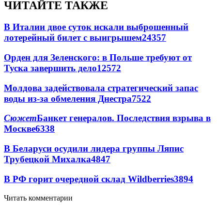
ЧИТАЙТЕ ТАКЖЕ
В Италии двое суток искали выброшенный
лотерейный билет с выигрышем
24357
Орден для Зеленского: в Польше требуют от
Туска завершить дело
12572
Молдова задействовала стратегический запас
воды из-за обмеления Днестра
7522
Сюжет
Банкет генералов. Последствия взрыва в
Москве
6338
В Беларуси осудили лидера группы Ляпис
Трубецкой Михалка
4847
В РФ горит очередной склад Wildberries
3894
Читать комментарии