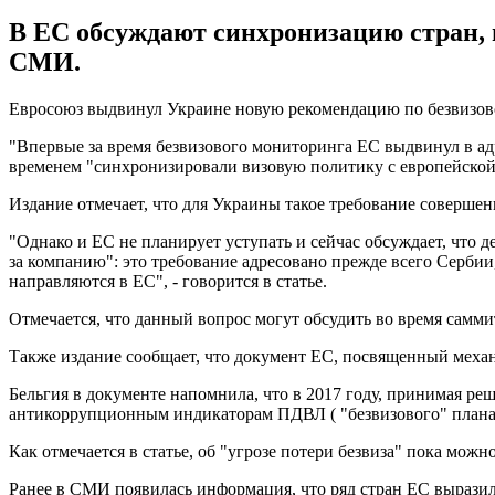
В ЕС обсуждают синхронизацию стран, 
СМИ.
Евросоюз выдвинул Украине новую рекомендацию по безвизо
"Впервые за время безвизового мониторинга ЕС выдвинул в адр
временем "синхронизировали визовую политику с европейской"
Издание отмечает, что для Украины такое требование соверше
"Однако и ЕС не планирует уступать и сейчас обсуждает, что д
за компанию": это требование адресовано прежде всего Сербии, 
направляются в ЕС", - говорится в статье.
Отмечается, что данный вопрос могут обсудить во время самми
Также издание сообщает, что документ ЕС, посвященный механ
Бельгия в документе напомнила, что в 2017 году, принимая реш
антикоррупционным индикаторам ПДВЛ ( "безвизового" плана д
Как отмечается в статье, об "угрозе потери безвиза" пока мож
Ранее в СМИ появилась информация, что ряд стран ЕС выразил