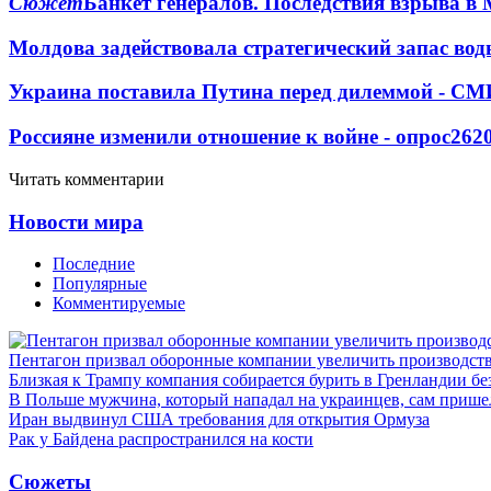
Сюжет
Банкет генералов. Последствия взрыва в 
Молдова задействовала стратегический запас вод
Украина поставила Путина перед дилеммой - СМ
Россияне изменили отношение к войне - опрос
262
Читать комментарии
Новости мира
Последние
Популярные
Комментируемые
Пентагон призвал оборонные компании увеличить производст
Близкая к Трампу компания собирается бурить в Гренландии бе
В Польше мужчина, который нападал на украинцев, сам приш
Иран выдвинул США требования для открытия Ормуза
Рак у Байдена распространился на кости
Сюжеты