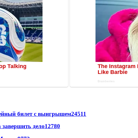
рейный билет с выигрышем
24511
а завершить дело
12780