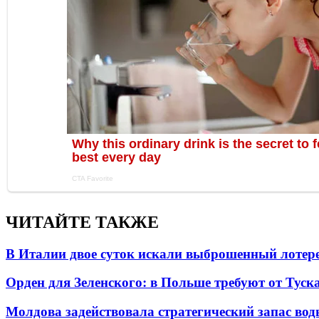
ЧИТАЙТЕ ТАКЖЕ
В Италии двое суток искали выброшенный лоте
Орден для Зеленского: в Польше требуют от Туск
Молдова задействовала стратегический запас вод