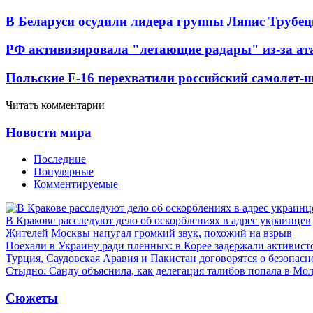
В Беларуси осудили лидера группы Ляпис Трубе
РФ активизировала "летающие радары" из-за а
Польские F-16 перехватили российский самолет-
Читать комментарии
Новости мира
Последние
Популярные
Комментируемые
В Кракове расследуют дело об оскорблениях в адрес украинцев
Жителей Москвы напугал громкий звук, похожий на взрыв
Поехали в Украину ради пленных: в Корее задержали активист
Турция, Саудовская Аравия и Пакистан договорятся о безопасн
Стыдно: Санду объяснила, как делегация талибов попала в Мо
Сюжеты