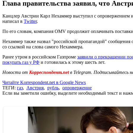
Глава правительства заявил, что Авст
Канцлер Австрии Карл Нехаммер выступил с опровержением инфо
написал в
Twitter
.
По его словам, компания OMV продолжит оплачивать поставки 
Нехаммер также назвал "российской пропагандой" сообщения о
со ссылкой на слова самого Нехаммера.
Ранее утром в российском Газпроме
заявили о прекращении по
покупать газ у РФ
и готовилась к этому шесть лет.
Новости от
Корреспондент.net
в Telegram. Подписывайтесь н
Читайте Korrespondent.net в Google News
ТЕГИ:
газ
,
Австрия
,
рубль
,
опровержение
Если вы заметили ошибку, выделите необходимый текст и нажми