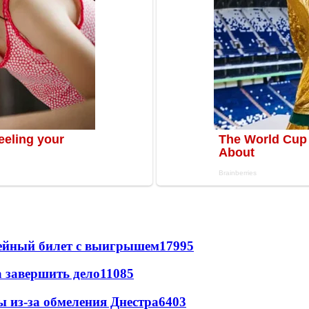
рейный билет с выигрышем
17995
а завершить дело
11085
ы из-за обмеления Днестра
6403