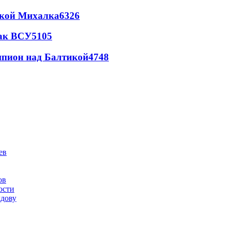
цкой Михалка
6326
так ВСУ
5105
шпион над Балтикой
4748
ов
ости
лдову