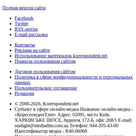
Полная версия сайта
Facebook
Twitter
RSS-ленты
E-mail рассылка
Контакты
Реклама на сайте
Использование материалов korrespondent.net
Правила пользования сайтом
Договор пользования сайтом
Политика в сфере конфиденциальности и персональных
данных
Пользовательское соглашение
Редакция
© 2000-2026, Korrespondent.net
Субъект в сфере онлайн-медиа Название онлайн-медиа -
«КореспонденТ.net» Адрес: 02091, місто Київ,
ХАРКІВСЬКЕ ШОСЕ, будинок 172-Б, офіс 208/1 E-mail:
sunlight@mediadim.com.ua
Телефон: 044-205-43-00
Идентификатор медиа - R40-06068