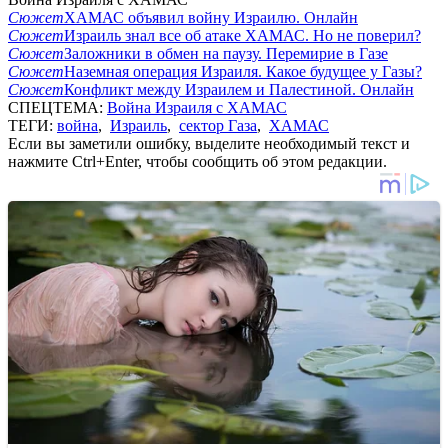
Сюжет
ХАМАС объявил войну Израилю. Онлайн
Сюжет
Израиль знал все об атаке ХАМАС. Но не поверил?
Сюжет
Заложники в обмен на паузу. Перемирие в Газе
Сюжет
Наземная операция Израиля. Какое будущее у Газы?
Сюжет
Конфликт между Израилем и Палестиной. Онлайн
СПЕЦТЕМА:
Война Израиля с ХАМАС
ТЕГИ:
война
,
Израиль
,
сектор Газа
,
ХАМАС
Если вы заметили ошибку, выделите необходимый текст и
нажмите Ctrl+Enter, чтобы сообщить об этом редакции.