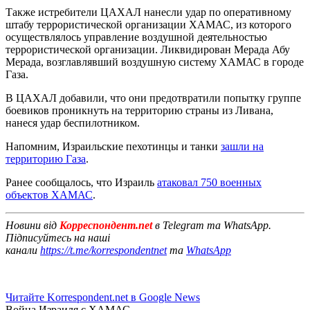
Также истребители ЦАХАЛ нанесли удар по оперативному
штабу террористической организации ХАМАС, из которого
осуществлялось управление воздушной деятельностью
террористической организации. Ликвидирован Мерада Абу
Мерада, возглавлявший воздушную систему ХАМАС в городе
Газа.
В ЦАХАЛ добавили, что они предотвратили попытку группе
боевиков проникнуть на территорию страны из Ливана,
нанеся удар беспилотником.
Напомним, Израильские пехотинцы и танки
зашли на
территорию Газа
.
Ранее сообщалось, что Израиль
атаковал 750 военных
объектов ХАМАС
.
Новини від
Корреспондент.net
в Telegram та WhatsApp.
Підписуйтесь на наші
канали
https://t.me/korrespondentnet
та
WhatsApp
Читайте Korrespondent.net в Google News
Война Израиля с ХАМАС