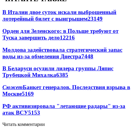
В Италии двое суток искали выброшенный
лотерейный билет с выигрышем
23149
Орден для Зеленского: в Польше требуют от
Туска завершить дело
12216
Молдова задействовала стратегический запас
воды из-за обмеления Днестра
7448
В Беларуси осудили лидера группы Ляпис
Трубецкой Михалка
6385
Сюжет
Банкет генералов. Последствия взрыва в
Москве
5169
РФ активизировала "летающие радары" из-за
атак ВСУ
5153
Читать комментарии