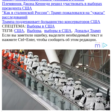
Племянник Джона Кеннеди решил участвовать в выборах
президента США
"Как в сталинской России": Трамп пожаловался на "ужасы"
расследований
Трампа поддерживает большинство консерваторов США
СПЕЦТЕМА:
Выборы в США
ТЕГИ:
США
,
Выборы
,
выборы в США
,
Дональд Трамп
Если вы заметили ошибку, выделите необходимый текст и
нажмите Ctrl+Enter, чтобы сообщить об этом редакции.