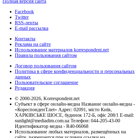
Полная версия сайта
Facebook
Twitter
RSS-ленты
E-mail рассылка
Контакты
Реклама на сайте
Использование материалов korrespondent.net
Правила пользования сайтом
Договор пользования сайтом
Политика в сфере конфиденциальности и персональных
данных
Пользовательское соглашение
Редакция
© 2000-2026, Korrespondent.net
Субъект в сфере онлайн-медиа Название онлайн-медиа -
«КореспонденТ.net» Адрес: 02091, місто Київ,
ХАРКІВСЬКЕ ШОСЕ, будинок 172-Б, офіс 208/1 E-mail:
sunlight@mediadim.com.ua
Телефон: 044-205-43-00
Идентификатор медиа - R40-06068
Использование любых материалов, размещённых на
сайте, разрешается при условии ссылки на