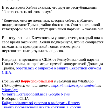
В то же время Хейли сказала, что другие республиканцы
"боятся сказать об этом вслух".
"Конечно, многие политики, которые сейчас публично
поддерживают Трампа, тайно боятся его. Они знают, какой
катастрофой он был и будет для нашей партии", - сказала она.
В выступлении в Клемсонском университете, который она в
свое время закончила, Хейли подчеркнула, что не собирается
выходить из президентской гонки, несмотря на
неутешительные результаты опросов.
Кандидат в президенты США от Республиканской партии
Никки Хейли, на праймериз прямой конкуренткой Дональда
Трампа,
обратилась с запросом о защите Секретной службы
США.
Новини від
Корреспондент.net
в Telegram та WhatsApp.
Підписуйтесь на наші канали
https://t.me/korrespondentnet
та
WhatsApp
Читайте Korrespondent.net в Google News
Выборы в США
Байден объявит об участии в выборах - Reuters
Трампу посоветовали искать убежища в России