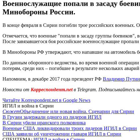
Военнослужащие попали в засаду боеви
Минобороны России.
В конце февраля в Сирии погибли трое российских военных. О
Отмечается, что военные "попали в засаду группы боевиков", 
После завязавшегося боя российские военнослужащие пропали 
В Минобороны РФ утверждают, что напавшие на автомобиль бо
По данным оборонного ведомства, во время военной операции 
потерям, среди них – погибшие в результате нескольких авари
Напомним, в декабре 2017 года президент РФ
Владимир Путин
Новости от
Корреспондент.net
в Telegram. Подписывайтесь н
Читайте Korrespondent.net в Google News
ИГИЛ и война в Сирии
Сюжет
Объединение или новая война. Сценарии для Сирии
В Грузии задержали одного из лидеров ИГИЛ
В Сирии убили иранского полковника
Военные США ликвидировали троих лидеров ИГИЛ в Сирии
США заявили об уничтожении главаря ИГИЛ в Сирии
СПЕЦТЕМА:
ИГИЛ и война в Сирии