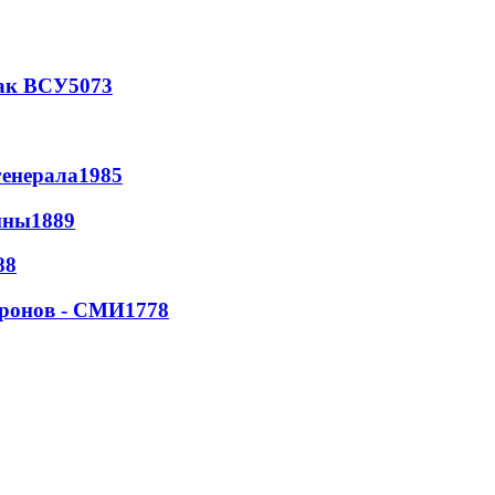
так ВСУ
5073
генерала
1985
йны
1889
88
дронов - СМИ
1778