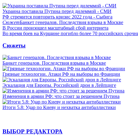
Украина поставила Путина перед дилеммой - СМИ
РФ стремится повторить кризис 2022 года - Сыбига
Сюжет
Банкет генералов. Последствия взрыва в Москве
В России произошел масштабный сбой интернета
Во время боев на Курщине погибло более 70 российских сроч
Сюжеты
Банкет генералов. Последствия взрыва в Москве
Грязные технологии. Атаки РФ на выборы во Франции
Эскалация для Европы. Российский дрон в Лейпциге
Изменения в армии РФ: что стоит за решением Путина
Итоги 5.8: Удар по Киеву и нехватка антибаллистики
ВЫБОР РЕДАКТОРА