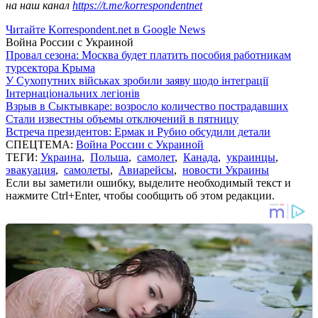
на наш канал
https://t.me/korrespondentnet
Читайте Korrespondent.net в Google News
Война России с Украиной
Провал сезона: Москва будет платить пособия работникам
турсектора Крыма
У Сухопутних військах зробили заяву щодо інтеграції
Інтернаціональних легіонів
Взрыв в Сыктывкаре: возросло количество пострадавших
Стали известны объемы отключений в пятницу
Встреча президентов: Ермак и Рубио обсудили детали
СПЕЦТЕМА:
Война России с Украиной
ТЕГИ:
Украина
,
Польша
,
самолет
,
Канада
,
украинцы
,
эвакуация
,
самолеты
,
Авиарейсы
,
новости Украины
Если вы заметили ошибку, выделите необходимый текст и
нажмите Ctrl+Enter, чтобы сообщить об этом редакции.