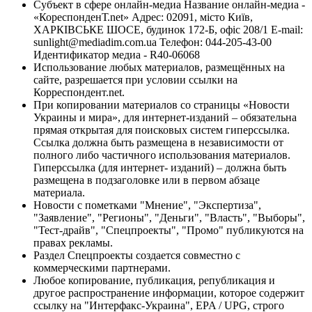
Субъект в сфере онлайн-медиа Название онлайн-медиа -
«КореспонденТ.net» Адрес: 02091, місто Київ,
ХАРКІВСЬКЕ ШОСЕ, будинок 172-Б, офіс 208/1 E-mail:
sunlight@mediadim.com.ua
Телефон: 044-205-43-00
Идентификатор медиа - R40-06068
Использование любых материалов, размещённых на
сайте, разрешается при условии ссылки на
Корреспондент.net.
При копировании материалов со страницы «Новости
Украины и мира», для интернет-изданий – обязательна
прямая открытая для поисковых систем гиперссылка.
Ссылка должна быть размещена в независимости от
полного либо частичного использования материалов.
Гиперссылка (для интернет- изданий) – должна быть
размещена в подзаголовке или в первом абзаце
материала.
Новости с пометками "Мнение", "Экспертиза",
"Заявление", "Регионы", "Деньги", "Власть", "Выборы",
"Тест-драйв", "Спецпроекты", "Промо" публикуются на
правах рекламы.
Раздел Спецпроекты создается совместно с
коммерческими партнерами.
Любое копирование, публикация, републикация и
другое распространение информации, которое содержит
ссылку на "Интерфакс-Украина", EPA / UPG, строго