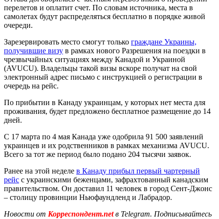
перелетов и оплатит счет. По словам источника, места в
самолетах будут распределяться бесплатно в порядке живой
очереди.
Зарезервировать место смогут только
граждане Украины,
получившие визу
в рамках нового Разрешения на поездки в
чрезвычайных ситуациях между Канадой и Украиной
(AVUCU). Владельцы такой визы вскоре получат на свой
электронный адрес письмо с инструкцией о регистрации в
очередь на рейс.
По прибытии в Канаду украинцам, у которых нет места для
проживания, будет предложено бесплатное размещение до 14
дней.
С 17 марта по 4 мая Канада уже одобрила 91 500 заявлений
украинцев и их родственников в рамках механизма AVUCU.
Всего за тот же период было подано 204 тысячи заявок.
Ранее на этой неделе
в Канаду прибыл первый чартерный
рейс
с украинскими беженцами, зафрахтованный канадским
правительством. Он доставил 11 человек в город Сент-Джонс
– столицу провинции Ньюфаундленд и Лабрадор.
Новости от
Корреспондент.net
в Telegram. Подписывайтесь