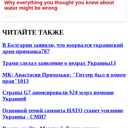
ЧИТАЙТЕ ТАКЖЕ
В Болгарии заявили, что взорвался украинский
дрон-приманка
787
Трамп сделал заявление о недрах Украины
13
МК: Анастасия Приходько: "Гитлер был в одном
прав"
10
13
Страны G7 анонсировали $24 млрд помощи
Украине
8
Основной темой саммита НАТО станет усиление
Украины - СМИ
7