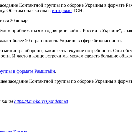
едание Контактной группы по обороне Украины в формате Рамш
у. Об этом она сказала в
интервью
ТСН.
тся 20 января.
 будем приближаться к годовщине войны России в Украине", - зая
ает более 50 стран помочь Украине в сфере безопасности.
о министра обороны, какие есть текущие потребности. Они обсу
сти. И часто в конце встречи мы можем сделать большие объявле
.
группы в формате Рамштайн
.
йшее заседание Контактной группы по обороне Украины в форм
ш канал
https://t.me/korrespondentnet
сектора Крыма