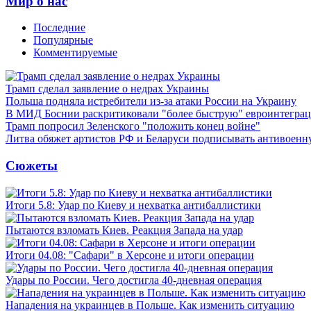
Мир о нас
Последние
Популярные
Комментируемые
Трамп сделал заявление о недрах Украины
Польша подняла истребители из-за атаки России на Украину
В МИД Боснии раскритиковали "более быструю" евроинтегра
Трамп попросил Зеленского "положить конец войне"
Литва обяжет артистов РФ и Беларуси подписывать антивоен
Сюжеты
Итоги 5.8: Удар по Киеву и нехватка антибаллистики
Пытаются взломать Киев. Реакция Запада на удар
Итоги 04.08: "Сафари" в Херсоне и итоги операции
Удары по России. Чего достигла 40-дневная операция
Нападения на украинцев в Польше. Как изменить ситуацию