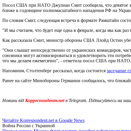
Посол США при НАТО Джулиан Смит сообщила, что девятое зас
ближе к годовщине полномасштабного нападения РФ на Украин
По словам Смит, следующая встреча в формате Рамштайн состои
"И мы считаем, что будет еще одна в феврале, когда мы как раз
Как рассказала Смит, министр обороны США Ллойд Остин убежд
"Они слышат непосредственно от украинских командиров, част
союзники могут активизироваться и удовлетворить эти потребно
что мы делаем ежемесячно", - отметила посол США при НАТО
Напомним, Столтенберг рассказал, когда состоится
заседание 
Ранее на сайте Минобороны Германии сообщалось, что ближа
Новини від
Корреспондент.net
в Telegram. Підписуйтесь на на
Читайте Korrespondent.net в Google News
Война России с Украиной
Провал сезона: Москва будет платить пособия работникам тур