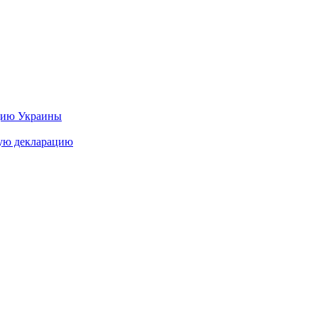
цию Украины
ную декларацию