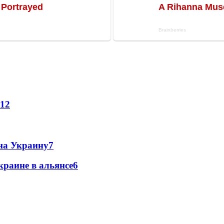
12
 на Украину
7
краине в альянсе
6