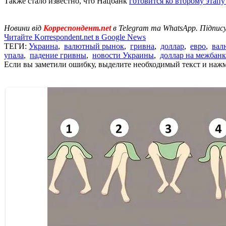
Также стало известно, что Нацбанк
готовится ко второму этап
Новини від
Корреспондент.net
в Telegram та WhatsApp. Підпис
Читайте Korrespondent.net в Google News
ТЕГИ:
Украина
,
валютный рынок
,
гривна
,
доллар
,
евро
,
вал
упала
,
падение гривны
,
новости Украины
,
доллар на межбанк
Если вы заметили ошибку, выделите необходимый текст и нажми