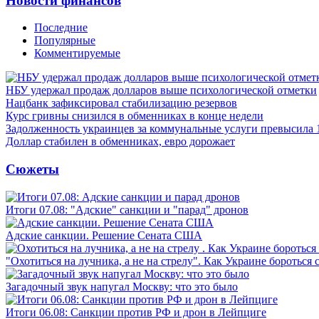
Новости финансов
Последние
Популярные
Комментируемые
НБУ удержал продаж долларов выше психологической отметки
Нацбанк зафиксировал стабилизацию резервов
Курс гривны снизился в обменниках в конце недели
Задолженность украинцев за коммунальные услуги превысила 
Доллар стабилен в обменниках, евро дорожает
Сюжеты
Итоги 07.08: "Адские" санкции и "парад" дронов
Адские санкции. Решение Сената США
"Охотиться на лучника, а не на стрелу". Как Украине бороться 
Загадочный звук напугал Москву: что это было
Итоги 06.08: Санкции против РФ и дрон в Лейпциге