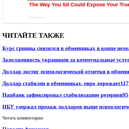
ЧИТАЙТЕ ТАКЖЕ
Курс гривны снизился в обменниках в конце неде
Задолженность украинцев за коммунальные услу
Доллар достиг психологической отметки в обмен
Доллар стабилен в обменниках, евро дорожает
117
Нацбанк зафиксировал стабилизацию резервов
95
НБУ удержал продаж долларов выше психологич
Читать комментарии