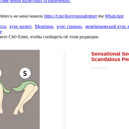
у смягчения валютных ограничений.
уйтесь на наші канали
https://t.me/korrespondentnet
та
WhatsApp
юта
,
курс валют
,
Межбанк
,
курс гривны
,
межбанковский курс 
е
те Ctrl+Enter, чтобы сообщить об этом редакции.