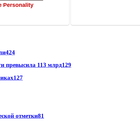
ли
424
ги превысила 113 млрд
129
никах
127
еской отметки
81