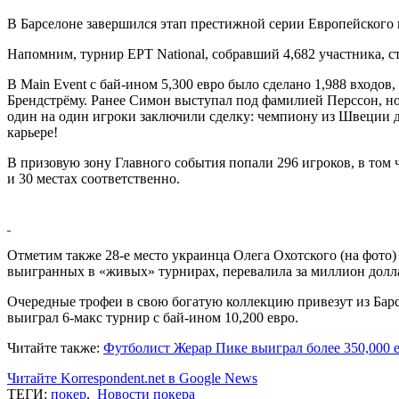
В Барселоне завершился этап престижной серии Европейского п
Напомним, турнир EPT National, собравший 4,682 участника, 
В Main Event с бай-ином 5,300 евро было сделано 1,988 входо
Брендстрёму. Ранее Симон выступал под фамилией Перссон, но
один на один игроки заключили сделку: чемпиону из Швеции д
карьере!
В призовую зону Главного события попали 296 игроков, в то
и 30 местах соответственно.
Отметим также 28-е место украинца Олега Охотского (на фото) 
выигранных в «живых» турнирах, перевалила за миллион долла
Очередные трофеи в свою богатую коллекцию привезут из Барс
выиграл 6-макс турнир с бай-ином 10,200 евро.
Читайте также:
Футболист Жерар Пике выиграл более 350,000 
Читайте Korrespondent.net в Google News
ТЕГИ:
покер
,
Новости покера