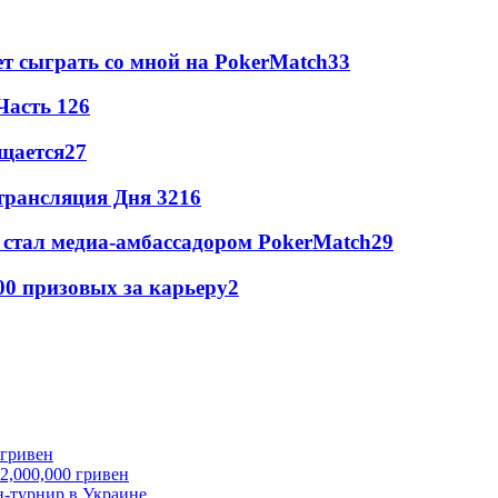
т сыграть со мной на PokerMatch
3
3
Часть 1
2
6
щается
2
7
трансляция Дня 3
2
16
стал медиа-амбассадором PokerMatch
2
9
00 призовых за карьеру
2
 2,000,000 гривен
-турнир в Украине