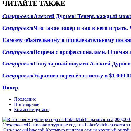
ЧИТАЙТЕ ТАКЖЕ
Спецпроект
Алексей Дурнев: Теперь каждый може
Спецпроект
Что такое покер и как в него играть. 
Самому обаятельному и привлекательному посвя
Спецпроект
Встреча с профессионалами. Прямая 
Спецпроект
Популярный шоумен Алексей Дурнев 
Спецпроект
Украинец перешёл отметку в $1,000,0
Покер
Последние
Популярные
Комментируемые
Спецпроект
В итоговом турнире года на PokerMatch сразятся за
Спецпроект
Николай Костырко выиграл самый крупный онлайн