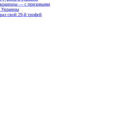
 украинцы — с призовыми
ы Украины
ал свой 29-й трофей