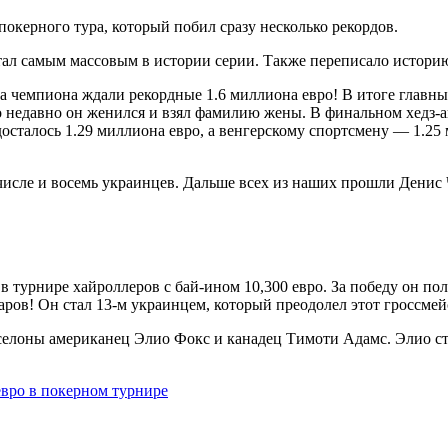
окерного тура, который побил сразу несколько рекордов.
стал самым массовым в истории серии. Также переписало историю
в, а чемпиона ждали рекордные 1.6 миллиона евро! В итоге глав
 недавно он женился и взял фамилию жены. В финальном хедз-а
осталось 1.29 миллиона евро, а венгерскому спортсмену — 1.25
м числе и восемь украинцев. Дальше всех из наших прошли Ден
в турнире хайроллеров с бай-ином 10,300 евро. За победу он по
ров! Он стал 13-м украинцем, который преодолел этот гроссмей
елоны американец Элио Фокс и канадец Тимоти Адамс. Элио ста
евро в покерном турнире