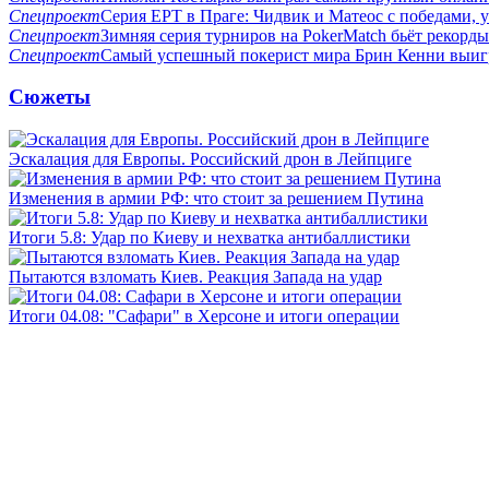
Спецпроект
Серия EPT в Праге: Чидвик и Матеос с победами,
Спецпроект
Зимняя серия турниров на PokerMatch бьёт рекорд
Спецпроект
Самый успешный покерист мира Брин Кенни выигр
Сюжеты
Эскалация для Европы. Российский дрон в Лейпциге
Изменения в армии РФ: что стоит за решением Путина
Итоги 5.8: Удар по Киеву и нехватка антибаллистики
Пытаются взломать Киев. Реакция Запада на удар
Итоги 04.08: "Сафари" в Херсоне и итоги операции