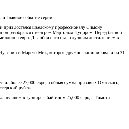
 и Главное событие серии.
ный приз достался шведскому профессионалу Симону
п он разобрался с венгром Мартоном Цуцором. Перед битвой
 миллиона евро. Для обоих это стало лучшим достижением в
ис Чуфарин и Марьян Мик, которые дружно финишировали на 31
лучил более 27,000 евро, а общая сумма призовых Охотского,
стерский рубеж.
л лучшим в турнире с бай-ином 25,000 евро, а Тимоти