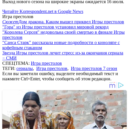
Выход нового сезона на широкие экраны ожидается 16 июля.
Читайте Korrespondent.net в Google News
Игра престолов
Сюжет
Дом дракона. Каким вышел приквел Игры престолов
"Гора" из Игры престолов установил мировой рекорд
"Королева Серсея" недовольна своей смертью в финале Игры
престолов
"Санса Старк" рассказала новые подробности о киноляпе с
кофейным стаканом
Звезда Игры престолов лечит стресс из-за окончания сериала
− СМИ
СПЕЦТЕМА:
Игра престолов
ТЕГИ:
сериалы
,
Игра престолов
,
Игра престолов 7 сезон
Если вы заметили ошибку, выделите необходимый текст и
нажмите Ctrl+Enter, чтобы сообщить об этом редакции.