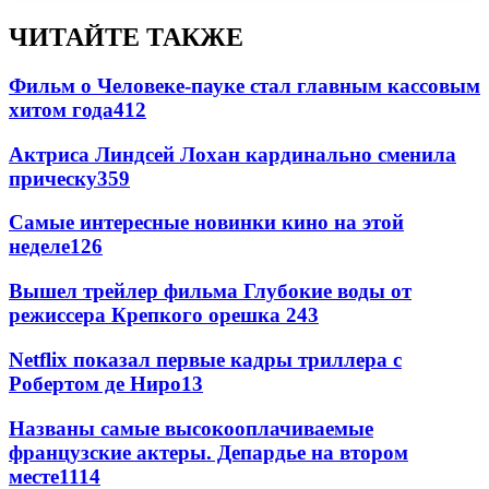
ЧИТАЙТЕ ТАКЖЕ
Фильм о Человеке-пауке стал главным кассовым
хитом года
412
Актриса Линдсей Лохан кардинально сменила
прическу
359
Самые интересные новинки кино на этой
неделе
126
Вышел трейлер фильма Глубокие воды от
режиссера Крепкого орешка 2
43
Netflix показал первые кадры триллера с
Робертом де Ниро
13
Названы самые высокооплачиваемые
французские актеры. Депардье на втором
месте
11
14