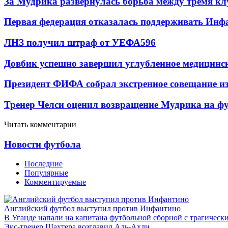
За Мудрика развернулась борьба между тремя 
Первая федерация отказалась поддерживать Инф
ЛНЗ получил штраф от УЕФА
596
Довбик успешно завершил углубленное медицинск
Президент ФИФА собрал экстренное совещание из
Тренер Челси оценил возвращение Мудрика на фу
Читать комментарии
Новости футбола
Последние
Популярные
Комментируемые
Английский футбол выступил против Инфантино
В Уганде напали на капитана футбольной сборной с трагическ
Экс-тренер Шахтера возглавил Аль-Ахли