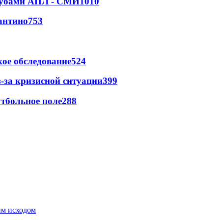
клубами АПЛ - СМИ
1010
антино
753
ое обследование
524
-за кризисной ситуации
399
тбольное поле
288
им исходом