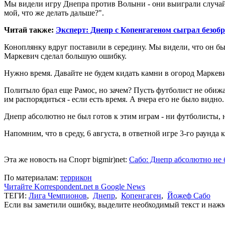
Мы видели игру Днепра против Волыни - они выиграли случайн
мой, что же делать дальше?".
Читай также:
Эксперт: Днепр c Копенгагеном сыграл безобр
Коноплянку вдруг поставили в середину. Мы видели, что он был
Маркевич сделал большую ошибку.
Нужно время. Давайте не будем кидать камни в огород Маркеви
Политыло брал еще Рамос, но зачем? Пусть футболист не обижае
им распорядиться - если есть время. А вчера его не было видно.
Днепр абсолютно не был готов к этим играм - ни футболисты, 
Напомним, что в среду, 6 августа, в ответной игре 3-го раун
Эта же новость на Спорт bigmir)net:
Сабо: Днепр абсолютно не 
По материалам:
террикон
Читайте Korrespondent.net в Google News
ТЕГИ:
Лига Чемпионов
,
Днепр
,
Копенгаген
,
Йожеф Сабо
Если вы заметили ошибку, выделите необходимый текст и нажми