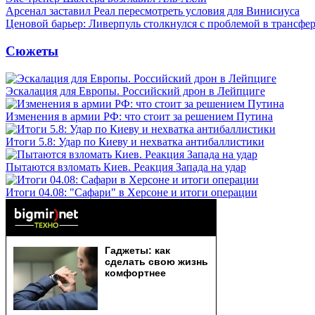
Арсенал заставил Реал пересмотреть условия для Винисиуса
Ценовой барьер: Ливерпуль столкнулся с проблемой в трансф
Сюжеты
Эскалация для Европы. Российский дрон в Лейпциге
Изменения в армии РФ: что стоит за решением Путина
Итоги 5.8: Удар по Киеву и нехватка антибаллистики
Пытаются взломать Киев. Реакция Запада на удар
Итоги 04.08: "Сафари" в Херсоне и итоги операции