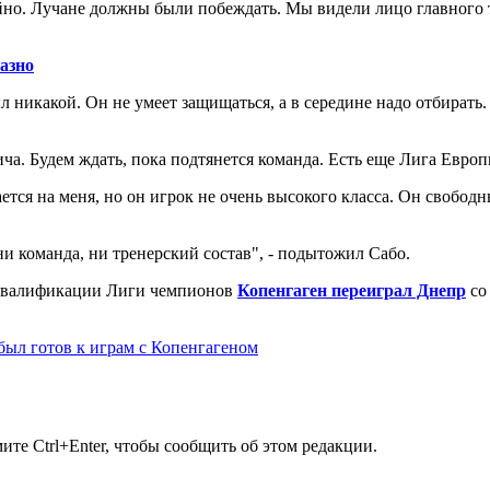
о. Лучане должны были побеждать. Мы видели лицо главного тре
азно
 никакой. Он не умеет защищаться, а в середине надо отбирать. 
ча. Будем ждать, пока подтянется команда. Есть еще Лига Европ
тся на меня, но он игрок не очень высокого класса. Он свободн
ни команда, ни тренерский состав", - подытожил Сабо.
да квалификации Лиги чемпионов
Копенгаген переиграл Днепр
со
был готов к играм с Копенгагеном
те Ctrl+Enter, чтобы сообщить об этом редакции.