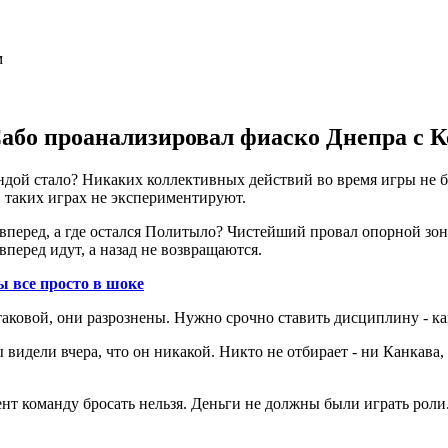
бо проанализировал фиаско Днепра с К
мандой стало? Никаких коллективных действий во время игры не 
в таких играх не экспериментируют.
перед, а где остался Политыло? Чистейший провал опорной зон
перед идут, а назад не возвращаются.
ы все просто в шоке
аковой, они разрознены. Нужно срочно ставить дисциплину - как
ы видели вчера, что он никакой. Никто не отбирает - ни Канкава
мент команду бросать нельзя. Деньги не должны были играть роли