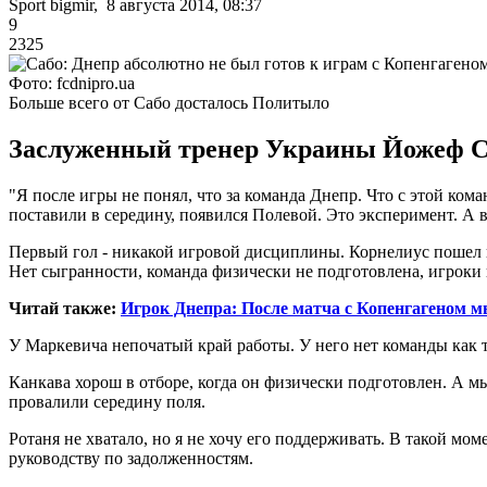
Sport bigmir, 8 августа 2014, 08:37
9
2325
Фото: fcdnipro.ua
Больше всего от Сабо досталось Политыло
Заслуженный тренер Украины Йожеф Са
"Я после игры не понял, что за команда Днепр. Что с этой ко
поставили в середину, появился Полевой. Это эксперимент. А 
Первый гол - никакой игровой дисциплины. Корнелиус пошел в
Нет сыгранности, команда физически не подготовлена, игроки в
Читай также:
Игрок Днепра: После матча с Копенгагеном м
У Маркевича непочатый край работы. У него нет команды как т
Канкава хорош в отборе, когда он физически подготовлен. А м
провалили середину поля.
Ротаня не хватало, но я не хочу его поддерживать. В такой мо
руководству по задолженностям.