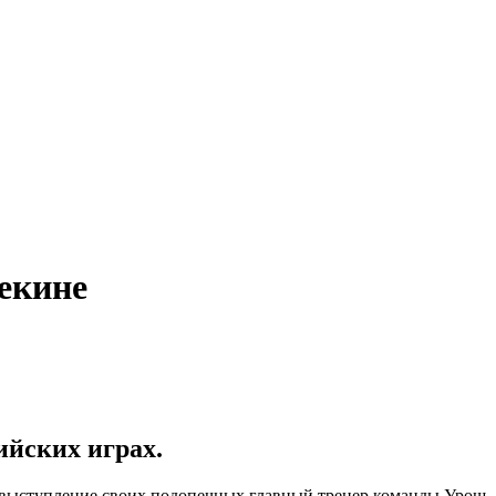
екине
йских играх.
выступление своих подопечных главный тренер команды Урош