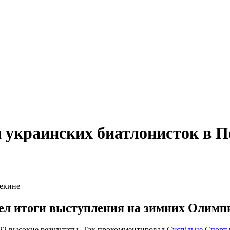
и украинских биатлонисток в П
ел итоги выступления на зимних Олимпи
22 высокие результаты. Так прокомментировал
Суспільне.Спорт