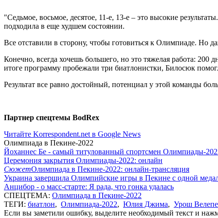
"Седьмое, восьмое, десятое, 11-е, 13-е – это высокие результ
подходила в еще худшем состоянии.
Все отставили в сторону, чтобы готовиться к Олимпиаде. Но д
Конечно, всегда хочешь большего, но это тяжелая работа: 200 
итоге программу пробежали три биатлонистки, Билосюк помогл
Результат все равно достойный, потенциал у этой команды бол
Партнер спецтемы BodRex
Читайте Korrespondent.net в Google News
Олимпиада в Пекине-2022
Йоханнес Бе - самый титулованный спортсмен Олимпиады-202
Церемония закрытия Олимпиады-2022: онлайн
Сюжет
Олимпиада в Пекине-2022: онлайн-трансляция
Украина завершила Олимпийские игры в Пекине с одной меда
Анцибор - о масс-старте: Я рада, что гонка удалась
СПЕЦТЕМА:
Олимпиада в Пекине-2022
ТЕГИ:
биатлон
,
Олимпиада-2022
,
Юлия Джима
,
Урош Велеп
Если вы заметили ошибку, выделите необходимый текст и нажми