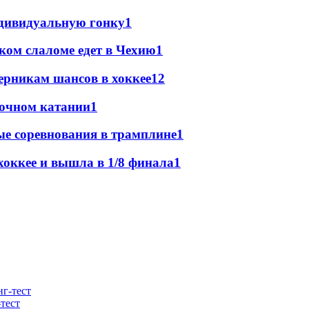
ндивидуальную гонку
1
ком слаломе едет в Чехию
1
ерникам шансов в хоккее
1
2
ночном катании
1
е соревнования в трамплине
1
оккее и вышла в 1/8 финала
1
тест