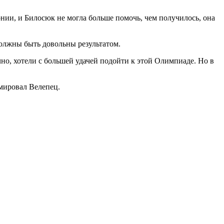
монии, и Билосюк не могла больше помочь, чем получилось, она
должны быть довольны результатом.
чно, хотели с большей удачей подойти к этой Олимпиаде. Но в
ммировал Велепец.