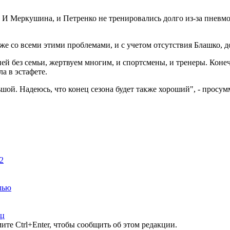
аты. И Меркушина, и Петренко не тренировались долго из-за пнев
аже со всеми этими проблемами, и с учетом отсутствия Блашко, 
дней без семьи, жертвуем многим, и спортсмены, и тренеры. Коне
а в эстафете.
ьшой. Надеюсь, что конец сезона будет также хороший", - просу
2
лью
ец
те Ctrl+Enter, чтобы сообщить об этом редакции.