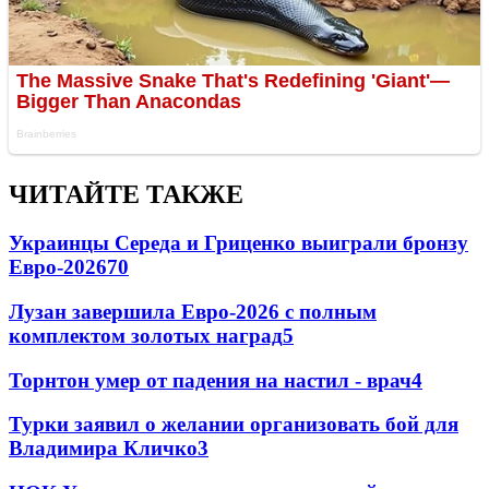
ЧИТАЙТЕ ТАКЖЕ
Украинцы Середа и Гриценко выиграли бронзу
Евро-2026
70
Лузан завершила Евро-2026 с полным
комплектом золотых наград
5
Торнтон умер от падения на настил - врач
4
Турки заявил о желании организовать бой для
Владимира Кличко
3