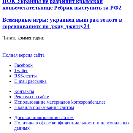
НОК Украины не разрешит крымской
копьеметательнице Ребрик выступить за РФ
2
Всемирные игры: украинец выиграл золото в
соревнованиях по джиу-джитсу
2
4
Читать комментарии
Полная версия сайта
Facebook
Twitter
RSS-ленты
E-mail рассылка
Контакты
Реклама на сайте
Использование материалов korrespondent.net
Правила пользования сайтом
Договор пользования сайтом
Политика в сфере конфиденциальности и персональных
данных