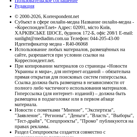
Пользовательское соглашение
Редакция
© 2000-2026, Korrespondent.net
Субъект в сфере онлайн-медиа Название онлайн-медиа -
«КореспонденТ.net» Адрес: 02091, місто Київ,
ХАРКІВСЬКЕ ШОСЕ, будинок 172-Б, офіс 208/1 E-mail:
sunlight@mediadim.com.ua
Телефон: 044-205-43-00
Идентификатор медиа - R40-06068
Использование любых материалов, размещённых на
сайте, разрешается при условии ссылки на
Корреспондент.net.
При копировании материалов со страницы «Новости
Украины и мира», для интернет-изданий – обязательна
прямая открытая для поисковых систем гиперссылка.
Ссылка должна быть размещена в независимости от
полного либо частичного использования материалов.
Гиперссылка (для интернет- изданий) – должна быть
размещена в подзаголовке или в первом абзаце
материала.
Новости с пометками "Мнение", "Экспертиза",
"Заявление", "Регионы", "Деньги", "Власть", "Выборы",
"Тест-драйв", "Спецпроекты", "Промо" публикуются на
правах рекламы.
Раздел Спецпроекты создается совместно с