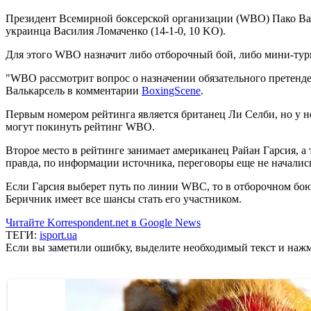
Президент Всемирной боксерской организации (WBO) Пако Валь
украинца Василия Ломаченко (14-1-0, 10 KO).
Для этого WBO назначит либо отборочный бой, либо мини-турн
"WBO рассмотрит вопрос о назначении обязательного претенден
Валькарсель в комментарии
BoxingScene
.
Первым номером рейтинга является британец Ли Селби, но у 
могут покинуть рейтинг WBO.
Второе место в рейтинге занимает американец Райан Гарсия, 
правда, по информации источника, переговоры еще не началис
Если Гарсия выберет путь по линии WBC, то в отборочном бо
Беричник имеет все шансы стать его участником.
Читайте Korrespondent.net в Google News
ТЕГИ:
isport.ua
Если вы заметили ошибку, выделите необходимый текст и нажми