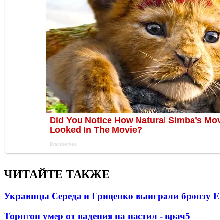
ЧИТАЙТЕ ТАКЖЕ
Украинцы Середа и Гриценко выиграли бронзу Е
Торнтон умер от падения на настил - врач
5