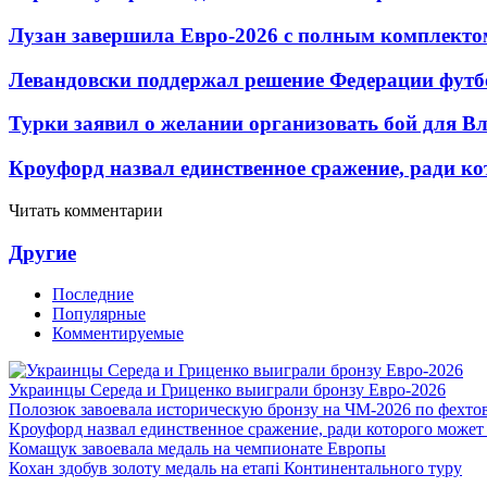
Лузан завершила Евро-2026 с полным комплекто
Левандовски поддержал решение Федерации футб
Турки заявил о желании организовать бой для 
Кроуфорд назвал единственное сражение, ради ко
Читать комментарии
Другие
Последние
Популярные
Комментируемые
Украинцы Середа и Гриценко выиграли бронзу Евро-2026
Полозюк завоевала историческую бронзу на ЧМ-2026 по фехт
Кроуфорд назвал единственное сражение, ради которого может
Комащук завоевала медаль на чемпионате Европы
Кохан здобув золоту медаль на етапі Континентального туру