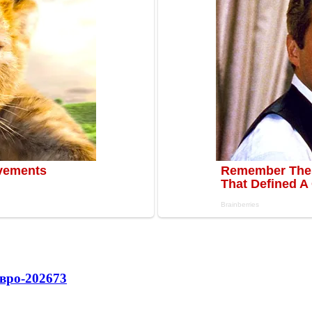
вро-2026
73