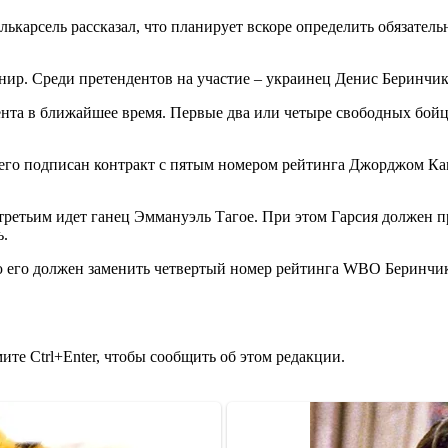
карсель рассказал, что планирует вскоре определить обязатель
ир. Среди претендентов на участие – украинец Денис Беринчик 
та в ближайшее время. Первые два или четыре свободных бойца 
него подписан контракт с пятым номером рейтинга Джорджом Ка
а третьим идет ганец Эммануэль Тагое. При этом Гарсия должен
ь.
ю его должен заменить четвертый номер рейтинга WBO Беринчик
те Ctrl+Enter, чтобы сообщить об этом редакции.