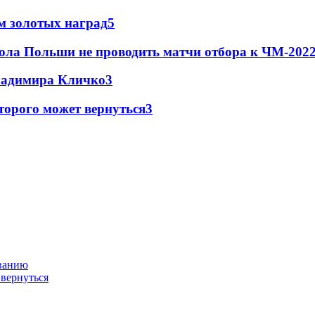
м золотых наград
5
ола Польши не проводить матчи отбора к ЧМ-2022
Владимира Кличко
3
торого может вернуться
3
ованию
 вернуться