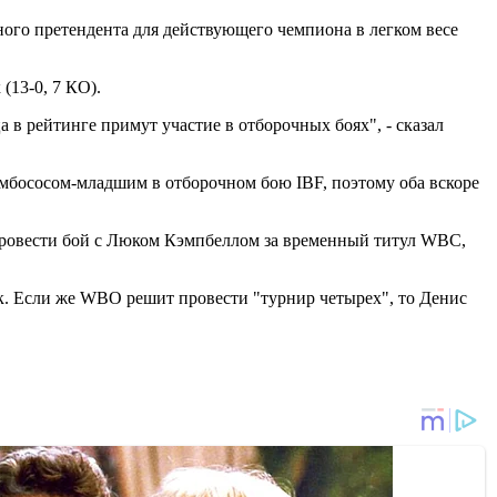
ного претендента для действующего чемпиона в легком весе
(13-0, 7 КО).
в рейтинге примут участие в отборочных боях", - сказал
мбососом-младшим в отборочном бою IBF, поэтому оба вскоре
 провести бой с Люком Кэмпбеллом за временный титул WBC,
. Если же WBO решит провести "турнир четырех", то Денис