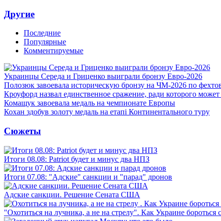
Другие
Последние
Популярные
Комментируемые
Украинцы Середа и Гриценко выиграли бронзу Евро-2026
Полозюк завоевала историческую бронзу на ЧМ-2026 по фехт
Кроуфорд назвал единственное сражение, ради которого может
Комащук завоевала медаль на чемпионате Европы
Кохан здобув золоту медаль на етапі Континентального туру
Сюжеты
Итоги 08.08: Patriot будет и минус два НПЗ
Итоги 07.08: "Адские" санкции и "парад" дронов
Адские санкции. Решение Сената США
"Охотиться на лучника, а не на стрелу". Как Украине бороться 