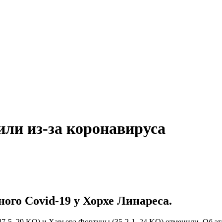
или из-за коронавируса
ого Covid-19 у Хорхе Линареса.
47-5, 29 KO) и Хавьера Фортуны (35-2-1, 24 KO) отменили. Об 