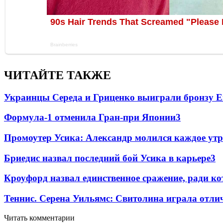
ЧИТАЙТЕ ТАКЖЕ
Украинцы Середа и Гриценко выиграли бронзу Е
Формула-1 отменила Гран-при Японии
3
Промоутер Усика: Александр молился каждое утр
Бриедис назвал последний бой Усика в карьере
3
Кроуфорд назвал единственное сражение, ради ко
Теннис. Серена Уильямс: Свитолина играла отли
Читать комментарии