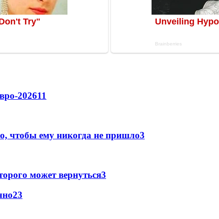
вро-2026
11
о, чтобы ему никогда не пришло
3
торого может вернуться
3
чно
2
3