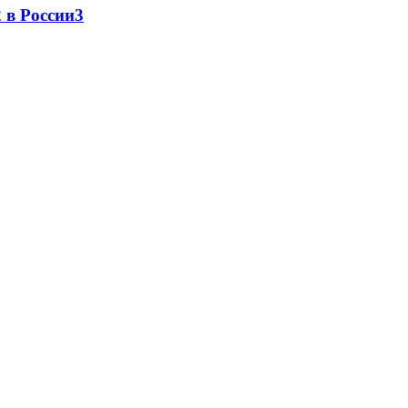
 в России
3