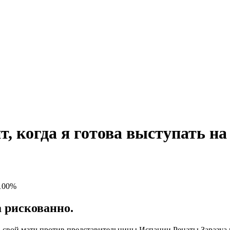
, когда я готова выступать н
а рискованно.
вой матч против представительницы Испании Ренаты Заразуа в 