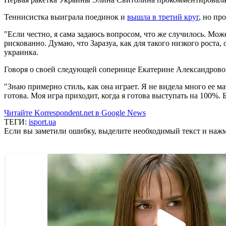
Теннисистка выиграла поединок и
вышла в третий круг
, но пр
"Если честно, я сама задаюсь вопросом, что же случилось. Може
рискованно. Думаю, что Заразуа, как для такого низкого роста,
украинка.
Говоря о своей следующей сопернице Екатерине Александровой
"Знаю примерно стиль, как она играет. Я не видела много ее м
готова. Моя игра приходит, когда я готова выступать на 100%.
Читайте Korrespondent.net в Google News
ТЕГИ:
isport.ua
Если вы заметили ошибку, выделите необходимый текст и нажми