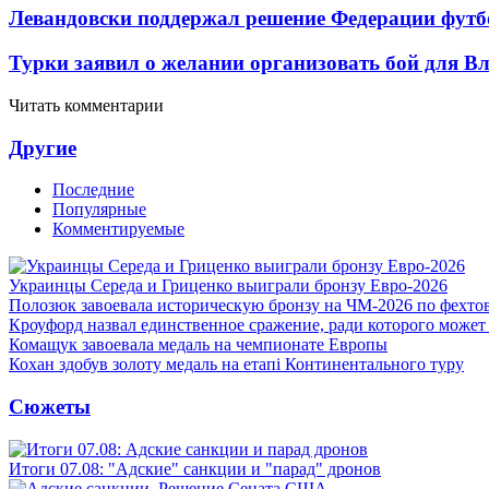
Левандовски поддержал решение Федерации футб
Турки заявил о желании организовать бой для 
Читать комментарии
Другие
Последние
Популярные
Комментируемые
Украинцы Середа и Гриценко выиграли бронзу Евро-2026
Полозюк завоевала историческую бронзу на ЧМ-2026 по фехт
Кроуфорд назвал единственное сражение, ради которого может
Комащук завоевала медаль на чемпионате Европы
Кохан здобув золоту медаль на етапі Континентального туру
Сюжеты
Итоги 07.08: "Адские" санкции и "парад" дронов