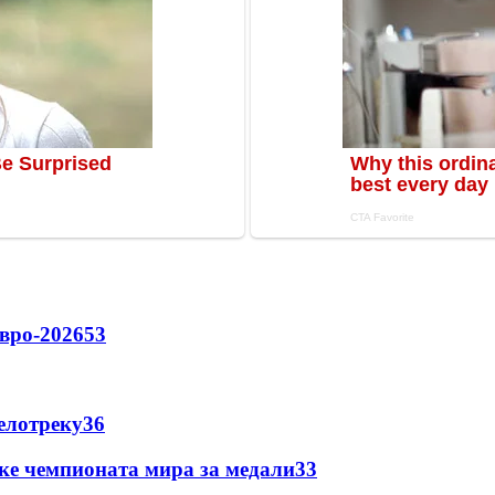
вро-2026
53
елотреку
3
6
ке чемпионата мира за медали
3
3