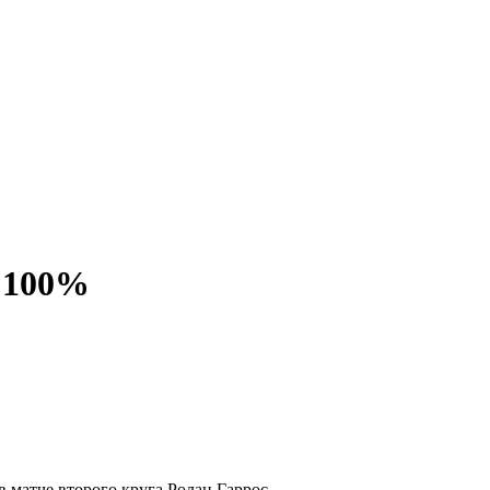
а 100%
матче второго круга Ролан Гаррос.