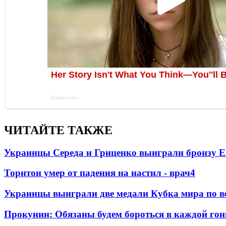
ЧИТАЙТЕ ТАКЖЕ
Украинцы Середа и Гриценко выиграли бронзу Е
Торнтон умер от падения на настил - врач
4
Украинцы выиграли две медали Кубка мира по в
Прокунин: Обязаны будем бороться в каждой гон