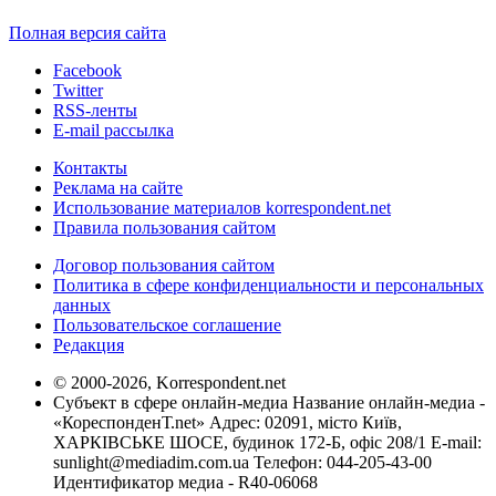
Полная версия сайта
Facebook
Twitter
RSS-ленты
E-mail рассылка
Контакты
Реклама на сайте
Использование материалов korrespondent.net
Правила пользования сайтом
Договор пользования сайтом
Политика в сфере конфиденциальности и персональных
данных
Пользовательское соглашение
Редакция
© 2000-2026, Korrespondent.net
Субъект в сфере онлайн-медиа Название онлайн-медиа -
«КореспонденТ.net» Адрес: 02091, місто Київ,
ХАРКІВСЬКЕ ШОСЕ, будинок 172-Б, офіс 208/1 E-mail:
sunlight@mediadim.com.ua
Телефон: 044-205-43-00
Идентификатор медиа - R40-06068