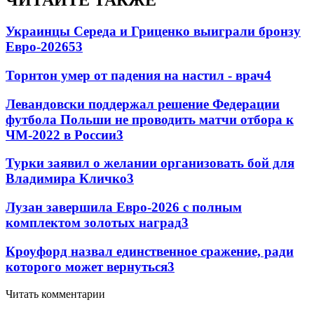
ЧИТАЙТЕ ТАКЖЕ
Украинцы Середа и Гриценко выиграли бронзу
Евро-2026
53
Торнтон умер от падения на настил - врач
4
Левандовски поддержал решение Федерации
футбола Польши не проводить матчи отбора к
ЧМ-2022 в России
3
Турки заявил о желании организовать бой для
Владимира Кличко
3
Лузан завершила Евро-2026 с полным
комплектом золотых наград
3
Кроуфорд назвал единственное сражение, ради
которого может вернуться
3
Читать комментарии