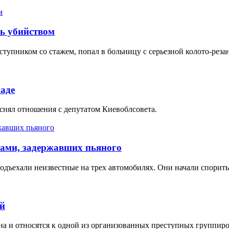
ь убийством
ступником со стажем, попал в больницу с серьезной колото-реза
раде
яснял отношения с депутатом Киевоблсовета.
пами, задержавших пьяного
дъехали неизвестные на трех автомобилях. Они начали спорить с
ой
на и относятся к одной из организованных преступных группиро