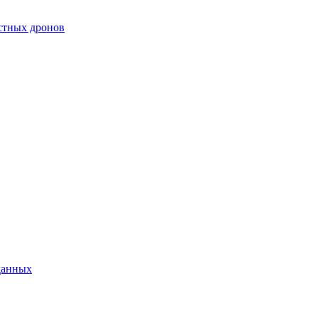
естных дронов
данных