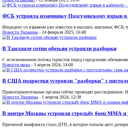
ФСБ устроила изменнику Подсудевскому взрыв в 
Инцидент со взрывом уже известен в высших эшелонах ФСБ; п
Новости Украины
- 24 февраля 2025, 16:48
В Таиланде сотни обезьян устроили разборки
С исчезновением потока туристов перед городскими обезьянами
Новости мира
- 3 апреля 2024, 14:00
В США подростки устроили "разборки" с пистоле
Правоохранительные органы сейчас проводят расследование. Ни
Новости Украины
- 1 апреля 2024, 12:38
В центре Москвы устроили стрельбу боец ММА и
Причиной конфликта стало ДТП, в которое попали авто дочери