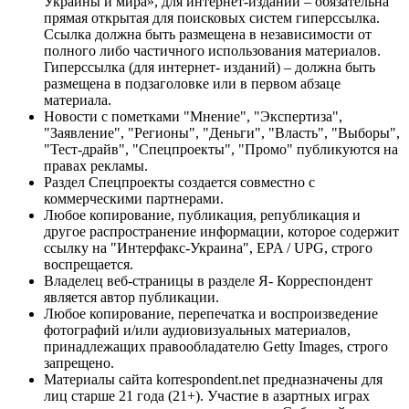
Украины и мира», для интернет-изданий – обязательна
прямая открытая для поисковых систем гиперссылка.
Ссылка должна быть размещена в независимости от
полного либо частичного использования материалов.
Гиперссылка (для интернет- изданий) – должна быть
размещена в подзаголовке или в первом абзаце
материала.
Новости с пометками "Мнение", "Экспертиза",
"Заявление", "Регионы", "Деньги", "Власть", "Выборы",
"Тест-драйв", "Спецпроекты", "Промо" публикуются на
правах рекламы.
Раздел Спецпроекты создается совместно с
коммерческими партнерами.
Любое копирование, публикация, републикация и
другое распространение информации, которое содержит
ссылку на "Интерфакс-Украина", EPA / UPG, строго
воспрещается.
Владелец веб-страницы в разделе Я- Корреспондент
является автор публикации.
Любое копирование, перепечатка и воспроизведение
фотографий и/или аудиовизуальных материалов,
принадлежащих правообладателю Getty Images, строго
запрещено.
Материалы сайта korrespondent.net предназначены для
лиц старше 21 года (21+). Участие в азартных играх