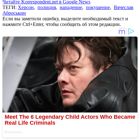
Читайте Korrespondent.net в Google News
ТЕГИ:
Херсон
,
полиция
,
нападение
,
покушение
,
Вячеслав
Аброськин
Если вы заметили ошибку, выделите необходимый текст и
нажмите Ctrl+Enter, чтобы сообщить об этом редакции.