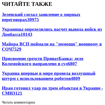
ЧИТАЙТЕ ТАКЖЕ
Зеленский сделал заявление о мирных
переговорах
30975
Украинцы определились насчет вывода войск из
Донбасса
10143
Майора ВСП поймали на "помощи" военному в
СОЧ
7529
Присвоение средств ПриватБанка: дело
Коломойского направлено в суд
6807
Украина впервые в мире провела воздушный
штурм с использованием роботов
4809
Иран готовил удар по трем объектам в Украине -
СМИ
3121
Читать комментарии