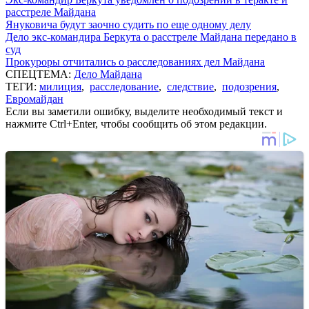
расстреле Майдана
Януковича будут заочно судить по еще одному делу
Дело экс-командира Беркута о расстреле Майдана передано в
суд
Прокуроры отчитались о расследованиях дел Майдана
СПЕЦТЕМА:
Дело Майдана
ТЕГИ:
милиция
,
расследование
,
следствие
,
подозрения
,
Евромайдан
Если вы заметили ошибку, выделите необходимый текст и
нажмите Ctrl+Enter, чтобы сообщить об этом редакции.