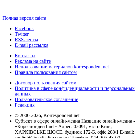
Полная версия сайта
Facebook
Twitter
RSS-ленты
E-mail рассылка
Контакты
Реклама на сайте
Использование материалов korrespondent.net
Правила пользования сайтом
Договор пользования сайтом
Политика в сфере конфиденциальности и персональных
данных
Пользовательское соглашение
Редакция
© 2000-2026, Korrespondent.net
Субъект в сфере онлайн-медиа Название онлайн-медиа -
«КореспонденТ.net» Адрес: 02091, місто Київ,
ХАРКІВСЬКЕ ШОСЕ, будинок 172-Б, офіс 208/1 E-mail:
sunlight@mediadim.com.ua
Телефон: 044-205-43-00