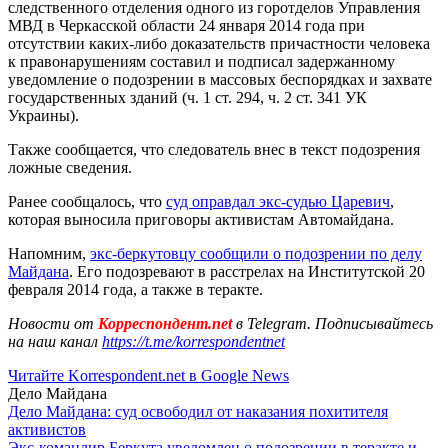
следственного отделения одного из горотделов Управления
МВД в Черкасской области 24 января 2014 года при
отсутствии каких-либо доказательств причастности человека
к правонарушениям составил и подписал задержанному
уведомление о подозрении в массовых беспорядках и захвате
государственных зданий (ч. 1 ст. 294, ч. 2 ст. 341 УК
Украины).
Также сообщается, что следователь внес в текст подозрения
ложные сведения.
Ранее сообщалось, что
суд оправдал экс-судью Царевич
,
которая выносила приговоры активистам Автомайдана.
Напомним,
экс-беркутовцу сообщили о подозрении по делу
Майдана
. Его подозревают в расстрелах на Институтской 20
февраля 2014 года, а также в теракте.
Новости от
Корреспондент.net
в Telegram. Подписывайтесь
на наш канал
https://t.me/korrespondentnet
Читайте Korrespondent.net в Google News
Дело Майдана
Дело Майдана: суд освободил от наказания похитителя
активистов
Экс-командир Беркута уведомлен о подозрении в теракте и