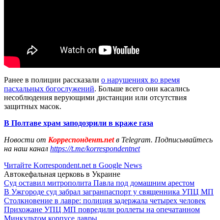
Ранее в полиции рассказали
о нарушениях во время
пасхальных богослужений
. Больше всего они касались
несоблюдения верующими дистанции или отсутствия
защитных масок.
В Полтаве храм заподозрили в краже газа
Новости от
Корреспондент.net
в Telegram. Подписывайтесь
на наш канал
https://t.me/korrespondentnet
Читайте Korrespondent.net в Google News
Автокефальная церковь в Украине
Суд оставил митрополита Павла под домашним арестом
В Ужгороде суд забрал загранпаспорт у священника УПЦ МП
Столкновение в лавре: полиция задержала четырех человек
Прихожане УПЦ МП повредили роллеты на опечатанном
Минкультом корпусе лавры