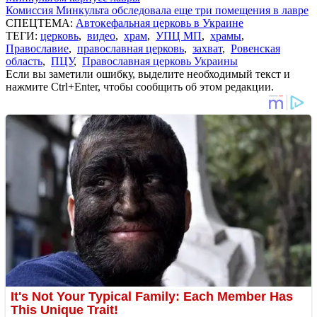
Комиссия Минкульта обследовала еще три помещения в лавре
СПЕЦТЕМА:
Автокефальная церковь в Украине
ТЕГИ:
церковь
,
видео
,
храм
,
УПЦ МП
,
храмы
,
Православие
,
православная церковь
,
захват
,
Ровенская
область
,
ПЦУ
,
Православная церковь Украины
Если вы заметили ошибку, выделите необходимый текст и
нажмите Ctrl+Enter, чтобы сообщить об этом редакции.