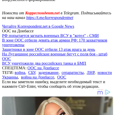
Новости от
Корреспондент.net
в Telegram. Подписывайтесь
на наш канал
https://t.me/korrespondentnet
Читайте Korrespondent.net в Google News
ООС на Донбассе
РФ попытается загнать военных ВСУ в "котел" - СМИ
В зоне ООС отбили девять атак армии РФ: 170 захватчиков
уничтожены
Защитники в зоне ООС отбили 13 атак врага за день
На Луганщине российские военные бегут с поля боя - штаб
ООС
ВСУ уничтожили два российских танка и БМП
СПЕЦТЕМА:
ООС на Донбассе
ТЕГИ:
война
,
СБУ
,
задержание
,
сепаратисты
,
ЛНР
,
новости
Украины
,
война на Донбассе
,
ООС
Если вы заметили ошибку, выделите необходимый текст и
нажмите Ctrl+Enter, чтобы сообщить об этом редакции.