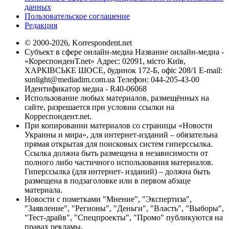
данных
Пользовательское соглашение
Редакция
© 2000-2026, Korrespondent.net
Субъект в сфере онлайн-медиа Название онлайн-медиа -
«КореспонденТ.net» Адрес: 02091, місто Київ,
ХАРКІВСЬКЕ ШОСЕ, будинок 172-Б, офіс 208/1 E-mail:
sunlight@mediadim.com.ua
Телефон: 044-205-43-00
Идентификатор медиа - R40-06068
Использование любых материалов, размещённых на
сайте, разрешается при условии ссылки на
Корреспондент.net.
При копировании материалов со страницы «Новости
Украины и мира», для интернет-изданий – обязательна
прямая открытая для поисковых систем гиперссылка.
Ссылка должна быть размещена в независимости от
полного либо частичного использования материалов.
Гиперссылка (для интернет- изданий) – должна быть
размещена в подзаголовке или в первом абзаце
материала.
Новости с пометками "Мнение", "Экспертиза",
"Заявление", "Регионы", "Деньги", "Власть", "Выборы",
"Тест-драйв", "Спецпроекты", "Промо" публикуются на
правах рекламы.