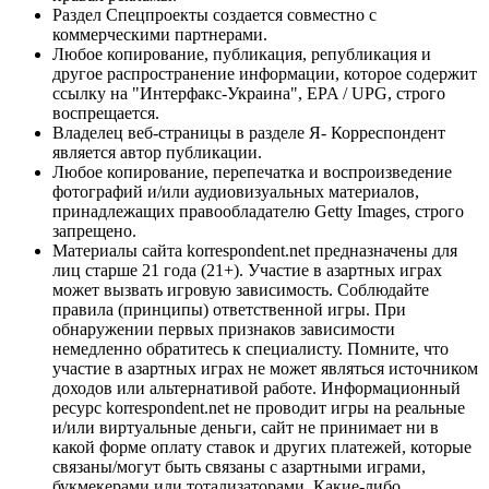
Раздел Спецпроекты создается совместно с
коммерческими партнерами.
Любое копирование, публикация, републикация и
другое распространение информации, которое содержит
ссылку на "Интерфакс-Украина", EPA / UPG, строго
воспрещается.
Владелец веб-страницы в разделе Я- Корреспондент
является автор публикации.
Любое копирование, перепечатка и воспроизведение
фотографий и/или аудиовизуальных материалов,
принадлежащих правообладателю Getty Images, строго
запрещено.
Материалы сайта korrespondent.net предназначены для
лиц старше 21 года (21+). Участие в азартных играх
может вызвать игровую зависимость. Соблюдайте
правила (принципы) ответственной игры. При
обнаружении первых признаков зависимости
немедленно обратитесь к специалисту. Помните, что
участие в азартных играх не может являться источником
доходов или альтернативой работе. Информационный
ресурс korrespondent.net не проводит игры на реальные
и/или виртуальные деньги, сайт не принимает ни в
какой форме оплату ставок и других платежей, которые
связаны/могут быть связаны с азартными играми,
букмекерами или тотализаторами. Какие-либо