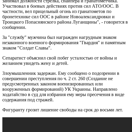
занимал должности стрелка, снайпера и гранатометчика.
Участвовал в боевых действиях против сил АТО/ООС. В
частности, вел прицельный огонь из гранатометов по
бронетехнике сил ООС в районе Новоалександровки и
Троицкого Попаснянского района Луганщины", - говорится в
сообщении.
За "службу" мужчина был награжден нагрудным знаком
незаконного военного формирования "Гвардия" и памятным
знаком "Солдат Славы".
Сепаратист объяснил свой побег усталостью от войны и
желанием увидеть жену и детей.
Злоумышленник задержан. Ему сообщено о подозрении в
совершении преступления по ч. 2 ст. 260 (Создание не
предусмотренных законом военизированных или
вооруженных формирований) УК Украины. Направлено
ходатайство в суд для избрания ему меры пресечения в виде
содержания под стражей.
Фигуранту грозит лишение свободы на срок до восьми лет.