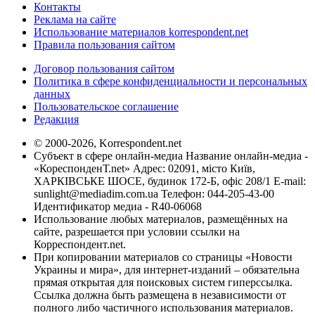
Контакты
Реклама на сайте
Использование материалов korrespondent.net
Правила пользования сайтом
Договор пользования сайтом
Политика в сфере конфиденциальности и персональных
данных
Пользовательское соглашение
Редакция
© 2000-2026, Korrespondent.net
Субъект в сфере онлайн-медиа Название онлайн-медиа -
«КореспонденТ.net» Адрес: 02091, місто Київ,
ХАРКІВСЬКЕ ШОСЕ, будинок 172-Б, офіс 208/1 E-mail:
sunlight@mediadim.com.ua
Телефон: 044-205-43-00
Идентификатор медиа - R40-06068
Использование любых материалов, размещённых на
сайте, разрешается при условии ссылки на
Корреспондент.net.
При копировании материалов со страницы «Новости
Украины и мира», для интернет-изданий – обязательна
прямая открытая для поисковых систем гиперссылка.
Ссылка должна быть размещена в независимости от
полного либо частичного использования материалов.