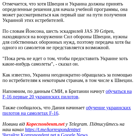
Отмечается, что хотя Швеция и Украина должны принять
определенные решения для начала учебной программы, она
может рассматриваться как первый шаг на пути получения
Украиной этих истребителей.
По словам Йонсона, шесть эскадрилей JAS 39 Gripen,
находящихся на вооружении Сил обороны Швеции, нужны
для собственных оборонных нужд, поэтому передача хотя бы
одного из самолетов не представляется возможной.
"Пока речь не идет о том, чтобы предоставить Украине хоть
какие-нибудь самолеты", - сказал он.
Как известно, Украина неоднократно обращалась за помощью
по истребителям к некоторым странам, в том числе к Швеции.
Напомним, по данным СМИ, в Британии начнут
обучаться на
F-16 первые 20 украинских пилотов
.
Также сообщалось, что Дания начинает
обучение украинских
пилотов на самолетах F-16
.
Новини від
Кореспондент.net
у Telegram. Підписуйтесь на
наш канал
https://t.me/korrespondentnet
Читайте Korrespondent.net в Google News