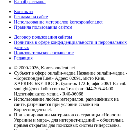
E-mail рассылка
Контакты
Реклама на сайте
Использование материалов korrespondent.net
Правила пользования сайтом
Договор пользования сайтом
Политика в сфере конфиденциальности и персональных
данных
Пользовательское соглашение
Редакция
© 2000-2026, Korrespondent.net
Субъект в сфере онлайн-медиа Название онлайн-медиа -
«КореспонденТ.net» Адрес: 02091, місто Київ,
ХАРКІВСЬКЕ ШОСЕ, будинок 172-Б, офіс 208/1 E-mail:
sunlight@mediadim.com.ua
Телефон: 044-205-43-00
Идентификатор медиа - R40-06068
Использование любых материалов, размещённых на
сайте, разрешается при условии ссылки на
Корреспондент.net.
При копировании материалов со страницы «Новости
Украины и мира», для интернет-изданий – обязательна
прямая открытая для поисковых систем гиперссылка.