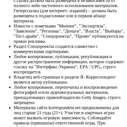
Ссылка должна быть размещена в независимости от
полного либо частичного использования материалов.
Гиперссылка (для интернет- изданий) – должна быть
размещена в подзаголовке или в первом абзаце
материала.
Новости с пометками "Мнение", "Экспертиза",
"Заявление", "Регионы", "Деньги", "Власть", "Выборы",
"Тест-драйв", "Спецпроекты", "Промо" публикуются на
правах рекламы.
Раздел Спецпроекты создается совместно с
коммерческими партнерами.
Любое копирование, публикация, републикация и
другое распространение информации, которое содержит
ссылку на "Интерфакс-Украина", EPA / UPG, строго
воспрещается.
Владелец веб-страницы в разделе Я- Корреспондент
является автор публикации.
Любое копирование, перепечатка и воспроизведение
фотографий и/или аудиовизуальных материалов,
принадлежащих правообладателю Getty Images, строго
запрещено.
Материалы сайта korrespondent.net предназначены для
лиц старше 21 года (21+). Участие в азартных играх
может вызвать игровую зависимость. Соблюдайте
правила (принципы) ответственной игры. При