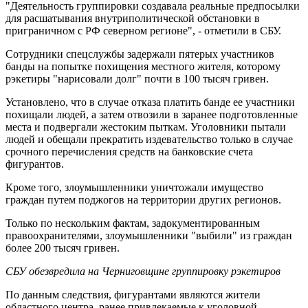
"Деятельность группировки создавала реальные предпосылки
для расшатывания внутриполитической обстановки в
приграничном с РФ северном регионе", - отметили в СБУ.
Сотрудники спецслужбы задержали пятерых участников
банды на попытке похищения местного жителя, которому
рэкетиры "нарисовали долг" почти в 100 тысяч гривен.
Установлено, что в случае отказа платить банде ее участники
похищали людей, а затем отвозили в заранее подготовленные
места и подвергали жестоким пыткам. Уголовники пытали
людей и обещали прекратить издевательство только в случае
срочного перечисления средств на банковские счета
фигурантов.
Кроме того, злоумышленники уничтожали имущество
граждан путем поджогов на территории других регионов.
Только по нескольким фактам, задокументированным
правоохранителями, злоумышленники "выбили" из граждан
более 200 тысяч гривен.
СБУ обезвредила на Черниговщине группировку рэкетиров
По данным следствия, фигурантами являются жители
областного центра, ранее привлекаемые к уголовной