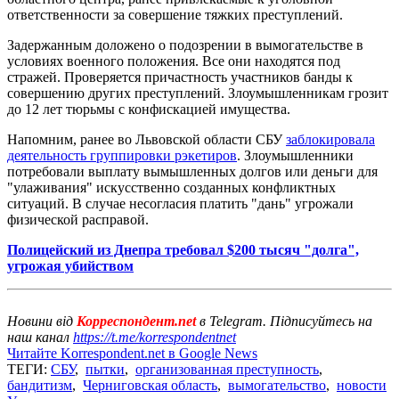
ответственности за совершение тяжких преступлений.
Задержанным доложено о подозрении в вымогательстве в
условиях военного положения. Все они находятся под
стражей. Проверяется причастность участников банды к
совершению других преступлений. Злоумышленникам грозит
до 12 лет тюрьмы с конфискацией имущества.
Напомним, ранее во Львовской области СБУ
заблокировала
деятельность группировки рэкетиров
. Злоумышленники
потребовали выплату вымышленных долгов или деньги для
"улаживания" искусственно созданных конфликтных
ситуаций. В случае несогласия платить "дань" угрожали
физической расправой.
Полицейский из Днепра требовал $200 тысяч "долга",
угрожая убийством
Новини від
Корреспондент.net
в Telegram. Підписуйтесь на
наш канал
https://t.me/korrespondentnet
Читайте Korrespondent.net в Google News
ТЕГИ:
СБУ
,
пытки
,
организованная преступность
,
бандитизм
,
Черниговская область
,
вымогательство
,
новости