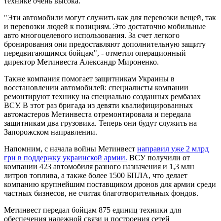
технике очень высока.
"Эти автомобили могут служить как для перевозки вещей, так
и перевозки людей к позициям. Это достаточно мобильные
авто многоцелевого использования. За счет легкого
бронирования они предоставляют дополнительную защиту
передвигающимся бойцам", - отметил операционный
директор Метинвеста Александр Мироненко.
Также компания помогает защитникам Украины в
восстановлении автомобилей: специалисты компании
ремонтируют технику на специально созданных рембазах
ВСУ. В этот раз бригада из девяти квалифицированных
автомастеров Метинвеста отремонтировала и передала
защитникам два грузовика. Теперь они будут служить на
Запорожском направлении.
Напомним, с начала войны Метинвест
направил уже 2 млрд
грн в поддержку украинской армии.
ВСУ получили от
компании 423 автомобиля разного назначения и 1,3 млн
литров топлива, а также более 1500 БПЛА, что делает
компанию крупнейшим поставщиком дронов для армии среди
частных бизнесов, не считая благотворительных фондов.
Метинвест передал бойцам 875 единиц техники для
обеспечения надежной связи и построения сетей