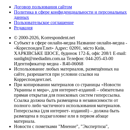
Договор пользования сайтом
Политика в сфере конфиденциальности и персональных
данных
Пользовательское соглашение
Редакция
© 2000-2026, Korrespondent.net
Субъект в сфере онлайн-медиа Название онлайн-медиа -
«КореспонденТ.net» Адрес: 02091, місто Київ,
ХАРКІВСЬКЕ ШОСЕ, будинок 172-Б, офіс 208/1 E-mail:
sunlight@mediadim.com.ua
Телефон: 044-205-43-00
Идентификатор медиа - R40-06068
Использование любых материалов, размещённых на
сайте, разрешается при условии ссылки на
Корреспондент.net.
При копировании материалов со страницы «Новости
Украины и мира», для интернет-изданий – обязательна
прямая открытая для поисковых систем гиперссылка.
Ссылка должна быть размещена в независимости от
полного либо частичного использования материалов.
Гиперссылка (для интернет- изданий) – должна быть
размещена в подзаголовке или в первом абзаце
материала.
Новости с пометками "Мнение", "Экспертиза",