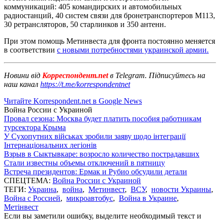
коммуникаций: 405 командирских и автомобильных
радиостанций, 40 систем связи для бронетранспортеров М113,
30 ретрансляторов, 50 старлинков и 350 антенн.
При этом помощь Метинвеста для фронта постоянно меняется
в соответствии
с новыми потребностями украинской армии.
Новини від
Корреспондент.net
в Telegram. Підписуйтесь на
наш канал
https://t.me/korrespondentnet
Читайте Korrespondent.net в Google News
Война России с Украиной
Провал сезона: Москва будет платить пособия работникам
турсектора Крыма
У Сухопутних військах зробили заяву щодо інтеграції
Інтернаціональних легіонів
Взрыв в Сыктывкаре: возросло количество пострадавших
Стали известны объемы отключений в пятницу
Встреча президентов: Ермак и Рубио обсудили детали
СПЕЦТЕМА:
Война России с Украиной
ТЕГИ:
Украина
,
война
,
Метинвест
,
ВСУ
,
новости Украины
,
Война с Россией
,
микроавтобус
,
Война в Украине
,
Метінвест
Если вы заметили ошибку, выделите необходимый текст и