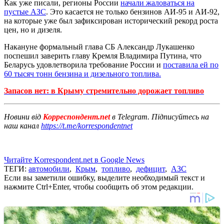
Как уже писали, регионы России
начали жаловаться на
пустые АЗС
. Это касается не только бензинов АИ-95 и АИ-92,
на которые уже был зафиксирован исторический рекорд роста
цен, но и дизеля.
Накануне формальный глава СБ Александр Лукашенко
поспешил заверить главу Кремля Владимира Путина, что
Беларусь удовлетворила требование России и
поставила ей по
60 тысяч тонн бензина и дизельного топлива.
Запасов нет: в Крыму стремительно дорожает топливо
Новини від
Корреспондент.net
в Telegram. Підписуйтесь на
наш канал
https://t.me/korrespondentnet
Читайте Korrespondent.net в Google News
ТЕГИ:
автомобили
,
Крым
,
топливо
,
дефицит
,
АЗС
Если вы заметили ошибку, выделите необходимый текст и
нажмите Ctrl+Enter, чтобы сообщить об этом редакции.