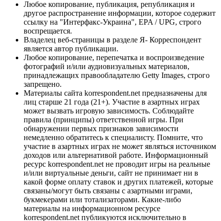
Любое копирование, публикация, републикация и
другое распространение информации, которое содержит
ссылку на "Интерфакс-Украина", EPA / UPG, строго
воспрещается.
Владелец веб-страницы в разделе Я- Корреспондент
является автор публикации.
Любое копирование, перепечатка и воспроизведение
фотографий и/или аудиовизуальных материалов,
принадлежащих правообладателю Getty Images, строго
запрещено.
Материалы сайта korrespondent.net предназначены для
лиц старше 21 года (21+). Участие в азартных играх
может вызвать игровую зависимость. Соблюдайте
правила (принципы) ответственной игры. При
обнаружении первых признаков зависимости
немедленно обратитесь к специалисту. Помните, что
участие в азартных играх не может являться источником
доходов или альтернативой работе. Информационный
ресурс korrespondent.net не проводит игры на реальные
и/или виртуальные деньги, сайт не принимает ни в
какой форме оплату ставок и других платежей, которые
связаны/могут быть связаны с азартными играми,
букмекерами или тотализаторами. Какие-либо
материалы на информационном ресурсе
korrespondent.net публикуются исключительно в