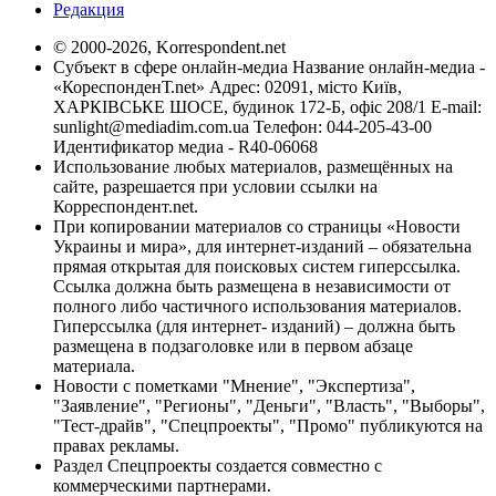
Редакция
© 2000-2026, Korrespondent.net
Субъект в сфере онлайн-медиа Название онлайн-медиа -
«КореспонденТ.net» Адрес: 02091, місто Київ,
ХАРКІВСЬКЕ ШОСЕ, будинок 172-Б, офіс 208/1 E-mail:
sunlight@mediadim.com.ua
Телефон: 044-205-43-00
Идентификатор медиа - R40-06068
Использование любых материалов, размещённых на
сайте, разрешается при условии ссылки на
Корреспондент.net.
При копировании материалов со страницы «Новости
Украины и мира», для интернет-изданий – обязательна
прямая открытая для поисковых систем гиперссылка.
Ссылка должна быть размещена в независимости от
полного либо частичного использования материалов.
Гиперссылка (для интернет- изданий) – должна быть
размещена в подзаголовке или в первом абзаце
материала.
Новости с пометками "Мнение", "Экспертиза",
"Заявление", "Регионы", "Деньги", "Власть", "Выборы",
"Тест-драйв", "Спецпроекты", "Промо" публикуются на
правах рекламы.
Раздел Спецпроекты создается совместно с
коммерческими партнерами.