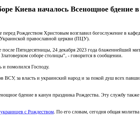
оре Киева началось Всенощное бдение в
 перед Рождеством Христовым возглавил богослужение в кафед
 Украинской православной церкви (ПЦУ).
ое после Пятидесятницы, 24 декабря 2023 года блаженнейший м
латоверхом соборе столицы", - говорится в сообщении.
 и помолился Господу.
в ВСУ, за власть и украинский народ и за покой душ всех пав
енощное бдение в канун праздника Рождества. Эту службу такж
 украинцев с Рождеством
. По его словам, сегодня общая молитв