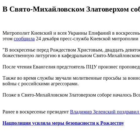
В Свято-Михайловском Златоверхом соб
Митрополит Киевский и всея Украины Епифаний в воскресенье
этом
сообщила
24 декабря пресс-служба Киевской митрополии
"В воскресенье перед Рождеством Христовым, двадцать девят
божественную литургию в кафедральном Свято-Михайловском З
После чтения Евангелия предстоятель ПЦУ произнес проповедь
Также во время службы звучали молитвенные просьбы за воино
войны с российскими агрессорами.
Позже в Свято-Михайловском Златоверхом соборе началось Вс
Ранее в воскресенье президент
Владимир Зеленский поздравил
Нацполиция усилила меры безопасности к Рождеству