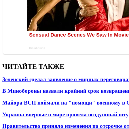
ЧИТАЙТЕ ТАКЖЕ
Зеленский сделал заявление о мирных переговора
В Минобороны назвали крайний срок возвращен
Майора ВСП поймали на "помощи" военному в
Украина впервые в мире провела воздушный шту
Правительство приняло изменения по отсрочке о