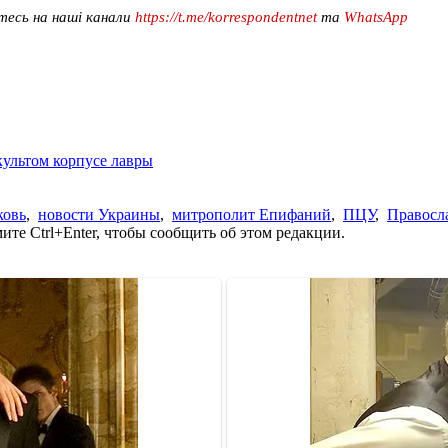
тесь на наші канали
https://t.me/korrespondentnet
та
WhatsApp
ультом корпусе лавры
ковь
,
новости Украины
,
митрополит Епифаний
,
ПЦУ
,
Правосл
те Ctrl+Enter, чтобы сообщить об этом редакции.