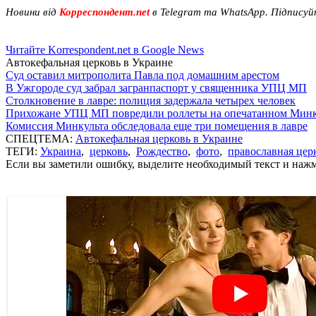
Новини від
Корреспондент.net
в Telegram та WhatsApp. Підписуй
Читайте Korrespondent.net в Google News
Автокефальная церковь в Украине
Суд оставил митрополита Павла под домашним арестом
В Ужгороде суд забрал загранпаспорт у священника УПЦ МП
Столкновение в лавре: полиция задержала четырех человек
Прихожане УПЦ МП повредили роллеты на опечатанном Минк
Комиссия Минкульта обследовала еще три помещения в лавре
СПЕЦТЕМА:
Автокефальная церковь в Украине
ТЕГИ:
Украина
,
церковь
,
Рождество
,
фото
,
православная цер
Если вы заметили ошибку, выделите необходимый текст и нажми