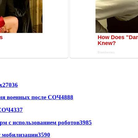
х
27036
ия военных после СОЧ
4888
 СОЧ
4337
рм с использованием роботов
3985
т мобилизации
3590