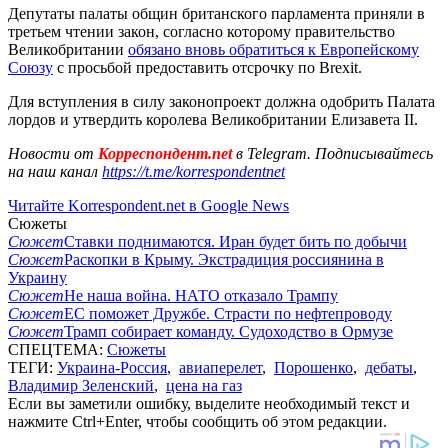
Депутаты палаты общин британского парламента приняли в
третьем чтении закон, согласно которому правительство
Великобритании
обязано вновь обратиться к Европейскому
Союзу
с просьбой предоставить отсрочку по Brexit.
Для вступления в силу законопроект должна одобрить Палата
лордов и утвердить королева Великобритании Елизавета II.
Новости от
Корреспондент.net
в Telegram. Подписывайтесь
на наш канал
https://t.me/korrespondentnet
Читайте Korrespondent.net в Google News
Сюжеты
Сюжет
Ставки поднимаются. Иран будет бить по добычи
Сюжет
Раскопки в Крыму. Экстрадиция россиянина в
Украину
Сюжет
Не наша война. НАТО отказало Трампу
Сюжет
ЕС поможет Дружбе. Страсти по нефтепроводу
Сюжет
Трамп собирает команду. Судоходство в Ормузе
СПЕЦТЕМА:
Сюжеты
ТЕГИ:
Украина-Россия
,
авиаперелет
,
Порошенко
,
дебаты
,
Владимир Зеленский
,
цена на газ
Если вы заметили ошибку, выделите необходимый текст и
нажмите Ctrl+Enter, чтобы сообщить об этом редакции.