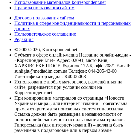
Использование материалов korrespondent.net
Правила пользования сайтом
Договор пользования сайтом
Политика в сфере конфиденциальности и персональных
данных
Пользовательское соглашение
Редакция
© 2000-2026, Korrespondent.net
Субъект в сфере онлайн-медиа Название онлайн-медиа -
«КореспонденТ.net» Адрес: 02091, місто Київ,
ХАРКІВСЬКЕ ШОСЕ, будинок 172-Б, офіс 208/1 E-mail:
sunlight@mediadim.com.ua
Телефон: 044-205-43-00
Идентификатор медиа - R40-06068
Использование любых материалов, размещённых на
сайте, разрешается при условии ссылки на
Корреспондент.net.
При копировании материалов со страницы «Новости
Украины и мира», для интернет-изданий – обязательна
прямая открытая для поисковых систем гиперссылка.
Ссылка должна быть размещена в независимости от
полного либо частичного использования материалов.
Гиперссылка (для интернет- изданий) – должна быть
размещена в подзаголовке или в первом абзаце