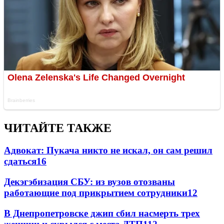
ЧИТАЙТЕ ТАКЖЕ
Адвокат: Пукача никто не искал, он сам решил
сдаться
16
Декэгэбизация СБУ: из вузов отозваны
работающие под прикрытием сотрудники
12
В Днепропетровске джип сбил насмерть трех