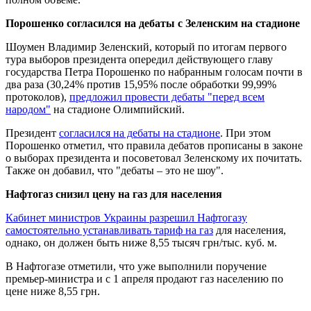
Порошенко согласился на дебаты с Зеленским на стадионе
Шоумен Владимир Зеленский, который по итогам первого
тура выборов президента опередил действующего главу
государства Петра Порошенко по набранным голосам почти в
два раза (30,24% против 15,95% после обработки 99,99%
протоколов),
предложил провести дебаты "перед всем
народом"
на стадионе Олимпийский.
Президент
согласился на дебаты на стадионе
. При этом
Порошенко отметил, что правила дебатов прописаны в законе
о выборах президента и посоветовал Зеленскому их почитать.
Также он добавил, что "дебаты – это не шоу".
Нафтогаз снизил цену на газ для населения
Кабинет министров Украины разрешил Нафтогазу
самостоятельно устанавливать тариф на газ
для населения,
однако, он должен быть ниже 8,55 тысяч грн/тыс. куб. м.
В Нафтогазе отметили, что уже выполнили поручение
премьер-министра и с 1 апреля продают газ населению по
цене ниже 8,55 грн.