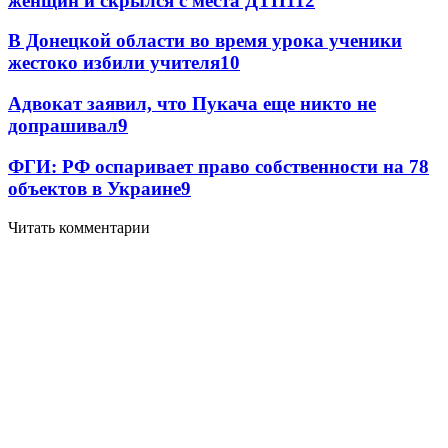
женщин и скрылся с места ДТП
11
2
В Донецкой области во время урока ученики
жестоко избили учителя
10
Адвокат заявил, что Пукача еще никто не
допрашивал
9
ФГИ: РФ оспаривает право собственности на 78
объектов в Украине
9
Читать комментарии