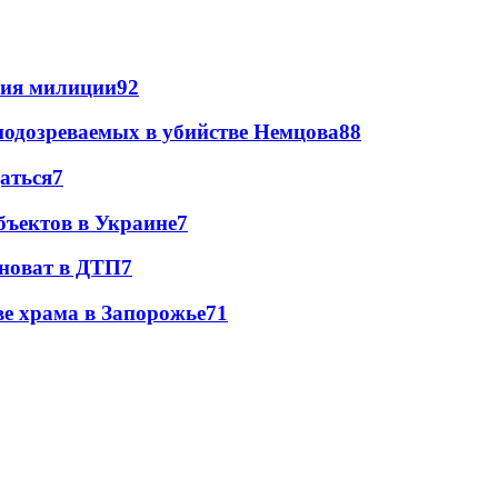
ния милиции
9
2
подозреваемых в убийстве Немцова
8
8
даться
7
бъектов в Украине
7
иноват в ДТП
7
ве храма в Запорожье
7
1