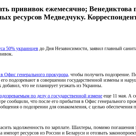
ать прививок ежемесячно; Венедиктова п
ых ресурсов Медведчуку. Корреспондент
уса 50% украинцев
до Дня Независимости, заявил главный сани
вивок.
в Офис генерального прокурора,
чтобы получить подозрение. По
о его подозревают в совершении государственной измены и нару
добавил, что не планирует уезжать из Украины.
одозреваемым по делу о государственной измене
еще 11 мая. А 
уре сообщили, что после его прибытия в Офис генерального про
ообщения о подозрении для ознакомления, с целью обеспечения п
асить задолженность по зарплате. Шахтеры, помимо погашения 
а импорт ресурсов из России и Беларуси и отозвать законопрое