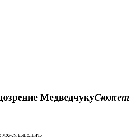
одозрение Медведчуку
Сюжет
но можем выполнить