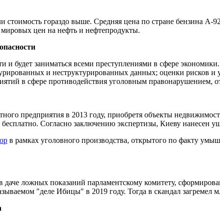
и стоимость гораздо выше. Средняя цена по стране бензина А-92 5
а мировых цен на нефть и нефтепродукты.
опасности
ти и будет заниматься всеми преступлениями в сфере экономики
турированных и неструктурированных данных; оценки рисков и у
иятий в сфере противодействия уголовным правонарушением, от
астного предприятия в 2013 году, приобретя объекты недвижимо
ю бесплатно. Согласно заключению экспертизы, Киеву нанесен ущ
ор
в рамках уголовного производства, открытого по факту умыш
в даче ложных показаний парламентскому комитету, сформирова
называемом "деле Ибицы" в 2019 году. Тогда в скандал загремел
а