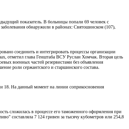
едыдущий показатель. В больницы попали 69 человек с
 заболевания обнаружили в районах: Святошинском (107),
ировано соединить и интегрировать процессы организации
х, отметил глава Генштаба ВСУ Руслан Хомчак. Вторая цель
евых военных частей резервистами без объявления
ение роли сержантского и старшинского состава.
ли 18. На данный момент на линии соприкосновения
ость сложилась в процессе его таможенного оформления при
ливо" составляла 7 124 гривен за тысячу кубометров или 254,8