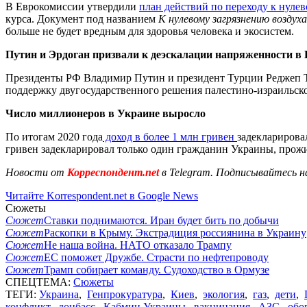
В Еврокомиссии утвердили
план действий по переходу к нуле
курса. Документ под названием
К нулевому загрязнению воздуха
больше не будет вредным для здоровья человека и экосистем.
Путин и Эрдоган призвали к деэскалации напряженности в 
Президенты РФ Владимир Путин и президент Турции Реджеп 
поддержку двугосударственного решения палестино-израильс
Число миллионеров в Украине выросло
По итогам 2020 года
доход в более 1 млн гривен
задекларирова
гривен задекларировал только один гражданин Украины, прож
Новости от
Корреспондент.net
в Telegram. Подписывайтесь н
Читайте Korrespondent.net в Google News
Сюжеты
Сюжет
Ставки поднимаются. Иран будет бить по добычи
Сюжет
Раскопки в Крыму. Экстрадиция россиянина в Украину
Сюжет
Не наша война. НАТО отказало Трампу
Сюжет
ЕС поможет Дружбе. Страсти по нефтепроводу
Сюжет
Трамп собирает команду. Судоходство в Ормузе
СПЕЦТЕМА:
Сюжеты
ТЕГИ:
Украина
,
Генпрокуратура
,
Киев
,
экология
,
газ
,
дети
,
конфликт
,
донбасс
,
Кабмин Украины
,
вакцинация
,
АЗС
,
обо