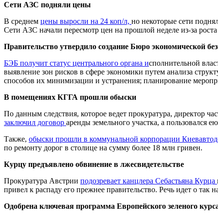
Сети АЗС подняли цены
В среднем
цены выросли на 24 коп/л,
но некоторые сети поднял
Сети АЗС начали пересмотр цен на прошлой неделе из-за рост
Правительство утвердило создание
Бюро экономической без
БЭБ получит статус центрального органа и
сполнительной влас
выявление зон рисков в сфере экономики путем анализа струк
способов их минимизации и устранения; планирование меропр
В помещениях КГГА прошли обыски
По данным следствия, которое ведет прокуратура, директор ч
заключил договор
аренды земельного участка, а пользовался е
Также,
обыски прошли в коммунальной корпорации Киевавтод
по ремонту дорог в столице на сумму более 18 млн гривен.
Курцу предъявлено обвинение в лжесвидетельстве
Прокуратура Австрии
подозревает канцлера Себастьяна Курца
привел к распаду его прежнее правительство. Речь идет о так 
Одобрена ключевая программа Европейского зеленого курс