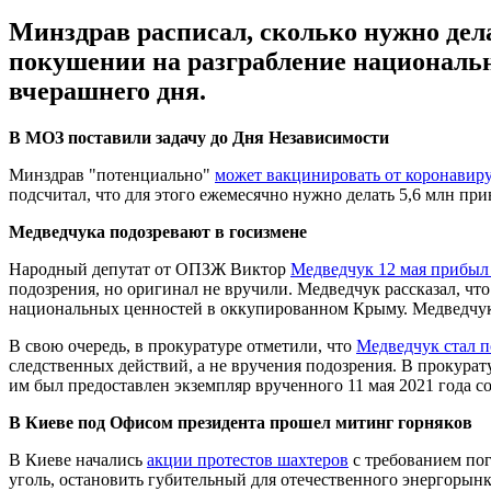
Минздрав расписал, сколько нужно дел
покушении на разграбление национальн
вчерашнего дня.
В МОЗ поставили задачу до Дня Независимости
Минздрав "потенциально"
может вакцинировать от коронавир
подсчитал, что для этого ежемесячно нужно делать 5,6 млн при
Медведчука подозревают в госизмене
Народный депутат от ОПЗЖ Виктор
Медведчук 12 мая прибыл 
подозрения, но оригинал не вручили. Медведчук рассказал, чт
национальных ценностей в оккупированном Крыму. Медведчук 
В свою очередь, в прокуратуре отметили, что
Медведчук стал п
следственных действий, а не вручения подозрения. В прокурат
им был предоставлен экземпляр врученного 11 мая 2021 года с
В Киеве под Офисом президента прошел митинг горняков
В Киеве начались
акции протестов шахтеров
с требованием пог
уголь, остановить губительный для отечественного энергорынк