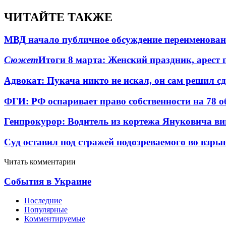
ЧИТАЙТЕ ТАКЖЕ
МВД начало публичное обсуждение переименова
Сюжет
Итоги 8 марта: Женский праздник, арест 
Адвокат: Пукача никто не искал, он сам решил с
ФГИ: РФ оспаривает право собственности на 78 о
Генпрокурор: Водитель из кортежа Януковича в
Суд оставил под стражей подозреваемого во взры
Читать комментарии
События в Украине
Последние
Популярные
Комментируемые