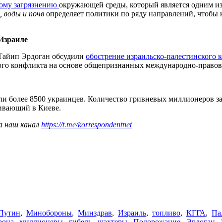
вому загрязнению
окружающей среды, который является одним из
, воды и почв
определяет политики по ряду направлений, чтобы к
Израиле
Тайип Эрдоган обсудили
обострение израильско-палестинского 
кого конфликта на основе общепризнанных международно-право
ли более 8500 украинцев. Количество гривневых миллионеров за
ивающий в Киеве.
а наш канал
https://t.me/korrespondentnet
Путин
,
Минобороны
,
Минздрав
,
Израиль
,
топливо
,
КГГА
,
Па
рона
,
миллионеры
,
гибель
,
шахтеры
,
Подорожание
,
Эрдоган
,