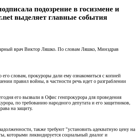
одписала подозрение в госизмене и
.net выделяет главные события
тарный врач Виктор Ляшко. По словам Ляшко, Минздрав
 его словам, прокуроры дали ему ознакомиться с копией
шении правил войны, в частности речь идет о разграблении
сегодня его вызвали в Офис генпрокурора для проведения
курора, по требованию народного депутата и его защитников,
рава на защиту.
задолженности, также требуют "установить адекватную цену на
кты, которыми ликвидируется социальный диалог и