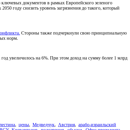
 ключевых документов в рамках Европейского зеленого
 2050 году снизить уровень загрязнения до такого, который
конфликта.
Стороны также подчеркнули свою принципиальную
вых норм.
 год увеличилось на 6%. При этом доход на сумму более 1 млрд
лестина
,
цены
,
Медведчук
,
Австрия
,
арабо-израильский
ВСУ
,
Киевавтодор
,
подозрения
,
обыски
,
Офис президента
,