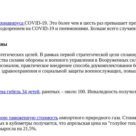
оронавируса
COVID-19. Это более чем в шесть раз превышает пр
 подозрением на COVID-19 и пневмониями. Больше всего случаев
ины
атегических целей. В рамках первой стратегической цели сплан
ва силами обороны и военного управления в Вооруженных сила
оналом, практическое внедрение способа доукомплектования бо
, здравоохранения и социальной защиты военнослужащих, повыш
на гибель 34 детей
, раненых – около 100. Инвалидность получи
нюю таможенную стоимость
импортного природного газа. Стоим
ых в кубометры получается, что апрельская цена на "голубое топ
выросла на 21,5%.