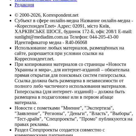
Редакция
© 2000-2026, Korrespondent.net
Субъект в сфере онлайн-медиа Название онлайн-медиа -
«КореспонденТ.net» Адрес: 02091, місто Київ,
ХАРКІВСЬКЕ ШОСЕ, будинок 172-Б, офіс 208/1 E-mail:
sunlight@mediadim.com.ua
Телефон: 044-205-43-00
Идентификатор медиа - R40-06068
Использование любых материалов, размещённых на
сайте, разрешается при условии ссылки на
Корреспондент.net.
При копировании материалов со страницы «Новости
Украины и мира», для интернет-изданий – обязательна
прямая открытая для поисковых систем гиперссылка.
Ссылка должна быть размещена в независимости от
полного либо частичного использования материалов.
Гиперссылка (для интернет- изданий) – должна быть
размещена в подзаголовке или в первом абзаце
материала.
Новости с пометками "Мнение", "Экспертиза",
"Заявление", "Регионы", "Деньги", "Власть", "Выборы",
"Тест-драйв", "Спецпроекты", "Промо" публикуются на
правах рекламы.
Раздел Спецпроекты создается совместно с
коммерческими партнерами.