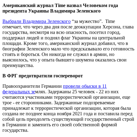
Американский журнал Time назвал Человеком года
президента Украины Владимира Зеленского
Выбрали Владимира Зеленского
“за мужество”. Time
отмечает, что через два дня после деоккупации Херсона, глава
государства, несмотря на всю опасность, посетил город,
поддержал людей и поднял флаг Украины на центральной
площади. Кроме того, американский журнал добавил, что в
биографии Зеленского мало что предсказывало его готовность
стоять и бороться. Он никогда не служил в армии, но
выяснилось, что у опыта бывшего шоумена оказались свои
преимущества.
В ФРГ предотвратили госпереворот
Правоохранители Германии
провели обыски в 11
федеральных зе
млях. Задержаны 25 человек - 22 из них
считаются участниками террористической организации, еще
трое - ее сторонниками. Задержанные подозреваемые
принадлежат к террористической организации, которая была
создана не позднее конца ноября 2021 года и поставила перед
собой цель преодолеть существующий государственный строй
в Германии и заменить его своей собственной формой
государства.