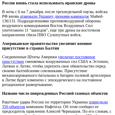
Россия вновь стала использовать иранские дроны
В ночь с 6 на 7 декабря, после трехнедельной паузы, войска
РФ вновь
атаковали Украину дронами-камикадзе
Shahed-
136/131. Подразделениями противовоздушной обороны
воздушного командования Восток Воздушных Сил
уничтожено 11 "шахедов", еще три дрона на восточном
направлении сбила ПВО Сухопутных войск.
Американское правительство увеличит военное
присутствие в странах Балтии
Соединенные Штаты Америки
увеличат постоянное
присутствие
сменяемых вооруженных сил США в Эстонии,
Латвии и Литве, чтобы укрепить свое обязательство перед
своими балтийскими союзниками. Присутствие
механизированного батальона и батареи полевой артиллерии
в Литве будет изменено с эпизодического на постоянное
ротационное развертывание.
Названо число поврежденных Россией газовых объектов
Ракетные удары России по территории Украины
повредили
350 объектов
компании Нафтогаз. Об этом сообщил ее
председатель правления Алексей Чернышов. По его словам, с