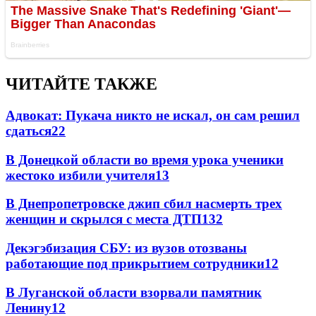
ЧИТАЙТЕ ТАКЖЕ
Адвокат: Пукача никто не искал, он сам решил
сдаться
22
В Донецкой области во время урока ученики
жестоко избили учителя
13
В Днепропетровске джип сбил насмерть трех
женщин и скрылся с места ДТП
13
2
Декэгэбизация СБУ: из вузов отозваны
работающие под прикрытием сотрудники
12
В Луганской области взорвали памятник
Ленину
12