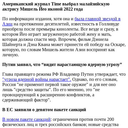
Американский журнал Time выбрал малайзийскую
актрису Мишель Йео иконой 2022 года
По информации издания, хотя она и
была главной звездой в
Азии
на протяжении десятилетий, известность в Голливуде
приобрела после премьеры киноленты. Все везде и сразу, в
котором Йео играет загруженную работой жену и мать,
которая должна спасти мир. Впрочем, фильм Дэниела
Шайнерта и Дэна Квана может принести ей победу на Оскаре,
которую, по словам Мишель жители Азии воспринят как
личную.
Путин заявил, что “видит нарастающую ядерную угрозу”
Глава правящего режима РФ Владимир Путин утверждает, что
"угроза ядерной войны нарастает".
Однако, по его словам,
Россия "не применит первой такое оружие" и для нее оно
лишь "средство защиты". По его мнению, это "не
провоцирующий к расширению конфликтов, а
сдерживающий фактор".
В ЕС заявили о девятом пакете санкций
В новом пакете санкций
: ограничения против почти 200
физических лиц и трех российских банков; новые средства