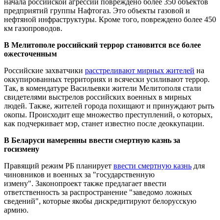
начала российской агрессии повреждено более 350 объектов
предприятий группы Нафтогаз. Это объекты газовой и
нефтяной инфраструктуры. Кроме того, повреждено более 450
км газопроводов.
В Мелитополе российский террор становится все более
ожесточенным
Российские захватчики
расстреливают мирных жителей
на
оккупированных территориях и всячески усиливают террор.
Так, в комендатуре Васильевки жители Мелитополя стали
свидетелями выстрелов российских военных в мирных
людей. Также, жителей города похищают и принуждают рыть
окопы. Происходит еще множество преступлений, о которых,
как подчеркивает мэр, станет известно после деоккупации.
В Беларуси намеренны ввести смертную казнь за
госизмену
Правящий режим РБ планирует
ввести смертную казнь
для
чиновников и военных за "государственную
измену". Законопроект также предлагает ввести
ответственность за распространение "заведомо ложных
сведений", которые якобы дискредитируют белорусскую
армию.