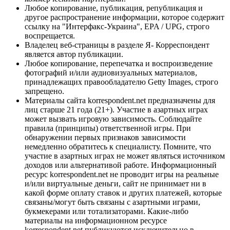
Любое копирование, публикация, републикация и
другое распространение информации, которое содержит
ссылку на "Интерфакс-Украина", EPA / UPG, строго
воспрещается.
Владелец веб-страницы в разделе Я- Корреспондент
является автор публикации.
Любое копирование, перепечатка и воспроизведение
фотографий и/или аудиовизуальных материалов,
принадлежащих правообладателю Getty Images, строго
запрещено.
Материалы сайта korrespondent.net предназначены для
лиц старше 21 года (21+). Участие в азартных играх
может вызвать игровую зависимость. Соблюдайте
правила (принципы) ответственной игры. При
обнаружении первых признаков зависимости
немедленно обратитесь к специалисту. Помните, что
участие в азартных играх не может являться источником
доходов или альтернативой работе. Информационный
ресурс korrespondent.net не проводит игры на реальные
и/или виртуальные деньги, сайт не принимает ни в
какой форме оплату ставок и других платежей, которые
связаны/могут быть связаны с азартными играми,
букмекерами или тотализаторами. Какие-либо
материалы на информационном ресурсе
korrespondent.net публикуются исключительно в