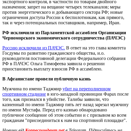
экспортного контроля, в частности по товарам двойного
назначения; запрет на вещание четырех телеканалов; меры
против энергетического и добывающего сектора РФ; новые
ограничения доступа России к беспилотникам, как прямого,
так и через потенциальных поставщиков, например, Иран.
РФ исключили из Парламентской ассамблеи Организации
Черноморского экономического сотрудничества (ПАЧЭС)
Россию исключили из ПАЧЭС.
В ответ на это глава комитета
Госдумы по развитию гражданского общества, и.о.
руководителя постоянной делегации Федерального собрания
РФ в ПАЧЭС Ольга Тимофеева заявила о решении
приостановить выплату взносов РФ в ассамблею.
В Афганистане провели публичную казнь
Мужчина по имени Таджмир
убит на переполненном
спортивном стадионе
в юго-западной провинции Фарах после
того, как признался в убийстве. Талибы заявили, что
казненный по имени Таджмир пять лет назад зарезал мужчину
по имени Мустафа. Перед его казнью обнародовано
публичное сообщение об этом событии и с призывом ко всем
гражданам "присоединиться к нам на спортивной площадке".
Новини від
Корреспондент.net
в Telegram. Підписуйтесь на