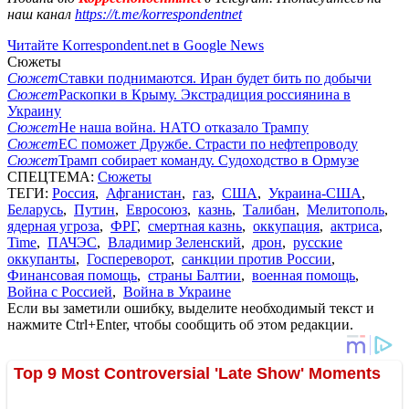
наш канал
https://t.me/korrespondentnet
Читайте Korrespondent.net в Google News
Сюжеты
Сюжет
Ставки поднимаются. Иран будет бить по добычи
Сюжет
Раскопки в Крыму. Экстрадиция россиянина в
Украину
Сюжет
Не наша война. НАТО отказало Трампу
Сюжет
ЕС поможет Дружбе. Страсти по нефтепроводу
Сюжет
Трамп собирает команду. Судоходство в Ормузе
СПЕЦТЕМА:
Сюжеты
ТЕГИ:
Россия
,
Афганистан
,
газ
,
США
,
Украина-США
,
Беларусь
,
Путин
,
Евросоюз
,
казнь
,
Талибан
,
Мелитополь
,
ядерная угроза
,
ФРГ
,
смертная казнь
,
оккупация
,
актриса
,
Time
,
ПАЧЭС
,
Владимир Зеленский
,
дрон
,
русские
оккупанты
,
Госпереворот
,
санкции против России
,
Финансовая помощь
,
страны Балтии
,
военная помощь
,
Война с Россией
,
Война в Украине
Если вы заметили ошибку, выделите необходимый текст и
нажмите Ctrl+Enter, чтобы сообщить об этом редакции.