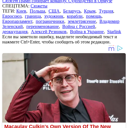
Сюжет
Трамп собирает команду. Судоходство в Ормузе
СПЕЦТЕМА:
Сюжеты
ТЕГИ:
Киев
,
Польша
,
США
,
Беларусь
,
Крым
,
Турция
,
Евросоюз
,
граница
,
художник
,
корабли
,
помощь
,
Европарламент
,
пограничники
,
землетрясение
,
Владимир
Зеленский
,
переименование
,
Война с Россией
,
деоккупация
,
Алексей Резников
,
Война в Украине
,
Starlink
Если вы заметили ошибку, выделите необходимый текст и
нажмите Ctrl+Enter, чтобы сообщить об этом редакции.