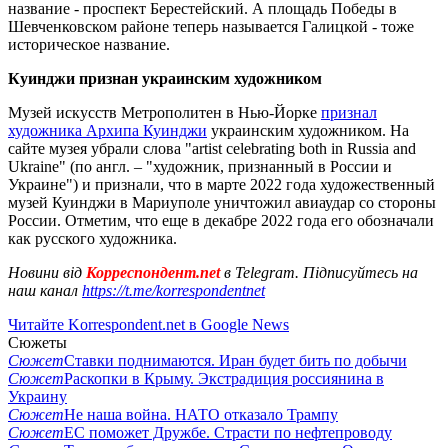
название - проспект Берестейский. А площадь Победы в
Шевченковском районе теперь называется Галицкой - тоже
историческое название.
Куинджи признан украинским художником
Музей искусств Метрополитен в Нью-Йорке
признал
художника Архипа Куинджи
украинским художником. На
сайте музея убрали слова "artist celebrating both in Russia and
Ukraine" (по англ. – "художник, признанный в России и
Украине") и признали, что в марте 2022 года художественный
музей Куинджи в Мариуполе уничтожил авиаудар со стороны
России. Отметим, что еще в декабре 2022 года его обозначали
как русского художника.
Новини від
Корреспондент.net
в Telegram. Підписуйтесь на
наш канал
https://t.me/korrespondentnet
Читайте Korrespondent.net в Google News
Сюжеты
Сюжет
Ставки поднимаются. Иран будет бить по добычи
Сюжет
Раскопки в Крыму. Экстрадиция россиянина в
Украину
Сюжет
Не наша война. НАТО отказало Трампу
Сюжет
ЕС поможет Дружбе. Страсти по нефтепроводу