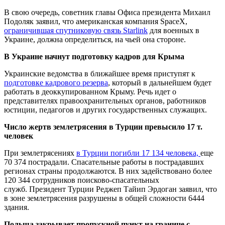
В свою очередь, советник главы Офиса президента Михаил
Подоляк заявил, что американская компания SpaceX,
ограничившая спутниковую связь Starlink
для военных в
Украине, должна определиться, на чьей она стороне.
В Украине начнут подготовку кадров для Крыма
Украинские ведомства в ближайшее время приступят к
подготовке кадрового резерва
, который в дальнейшем будет
работать в деоккупированном Крыму. Речь идет о
представителях правоохранительных органов, работников
юстиции, педагогов и других государственных служащих.
Число жертв землетрясения в Турции превысило 17 т.
человек
При землетрясениях
в Турции погибли 17 134 человека,
еще
70 374 пострадали. Спасательные работы в пострадавших
регионах страны продолжаются. В них задействовано более
120 344 сотрудников поисково-спасательных
служб. Президент Турции Реджеп Тайип Эрдоган заявил, что
в зоне землетрясения разрушены в общей сложности 6444
здания.
Польша закрывает пропускной пункт на границе с