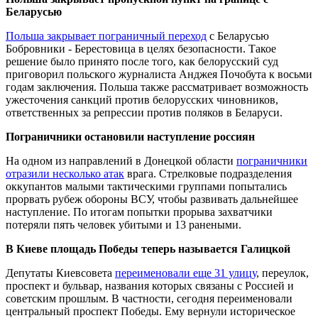
Беларусью
Польша закрывает пограничный переход
с Беларусью
Бобровники - Берестовица в целях безопасности. Такое
решение было принято после того, как белорусский суд
приговорил польского журналиста Анджея Почобута к восьми
годам заключения. Польша также рассматривает возможность
ужесточения санкций против белорусских чиновников,
ответственных за репрессии против поляков в Беларуси.
Пограничники остановили наступление россиян
На одном из направлений в Донецкой области
пограничники
отразили несколько атак
врага. Стрелковые подразделения
оккупантов малыми тактическими группами попытались
прорвать рубеж обороны ВСУ, чтобы развивать дальнейшее
наступление. По итогам попытки прорыва захватчики
потеряли пять человек убитыми и 13 ранеными.
В Киеве площадь Победы теперь называется Галицкой
Депутаты Киевсовета
переименовали еще 31 улицу
, переулок,
проспект и бульвар, названия которых связаны с Россией и
советским прошлым. В частности, сегодня переименовали
центральный проспект Победы. Ему вернули историческое