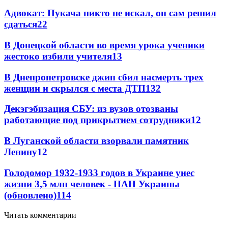
Адвокат: Пукача никто не искал, он сам решил
сдаться
22
В Донецкой области во время урока ученики
жестоко избили учителя
13
В Днепропетровске джип сбил насмерть трех
женщин и скрылся с места ДТП
13
2
Декэгэбизация СБУ: из вузов отозваны
работающие под прикрытием сотрудники
12
В Луганской области взорвали памятник
Ленину
12
Голодомор 1932-1933 годов в Украине унес
жизни 3,5 млн человек - НАН Украины
(обновлено)
11
4
Читать комментарии