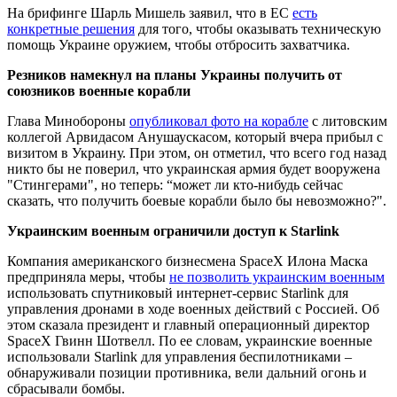
На брифинге Шарль Мишель заявил, что в ЕС
есть
конкретные решения
для того, чтобы оказывать техническую
помощь Украине оружием, чтобы отбросить захватчика.
Резников намекнул на планы Украины получить от
союзников военные корабли
Глава Минобороны
опубликовал фото на корабле
с литовским
коллегой Арвидасом Анушаускасом, который вчера прибыл с
визитом в Украину. При этом, он отметил, что всего год назад
никто бы не поверил, что украинская армия будет вооружена
"Стингерами", но теперь: “может ли кто-нибудь сейчас
сказать, что получить боевые корабли было бы невозможно?".
Украинским военным ограничили доступ к Starlink
Компания американского бизнесмена SpaceX Илона Маска
предприняла меры, чтобы
не позволить украинским военным
использовать спутниковый интернет-сервис Starlink для
управления дронами в ходе военных действий с Россией. Об
этом сказала президент и главный операционный директор
SpaceX Гвинн Шотвелл. По ее словам, украинские военные
использовали Starlink для управления беспилотниками –
обнаруживали позиции противника, вели дальний огонь и
сбрасывали бомбы.