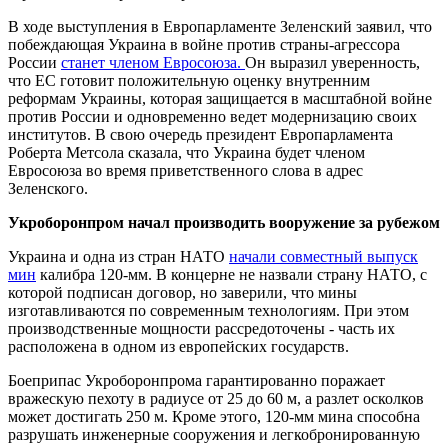
В ходе выступления в Европарламенте Зеленский заявил, что
побеждающая Украина в войне против страны-агрессора
России
станет членом Евросоюза.
Он выразил уверенность,
что ЕС готовит положительную оценку внутренним
реформам Украины, которая защищается в масштабной войне
против России и одновременно ведет модернизацию своих
институтов. В свою очередь президент Европарламента
Роберта Метсола сказала, что Украина будет членом
Евросоюза во время приветственного слова в адрес
Зеленского.
Укроборонпром начал производить вооружение за рубежом
Украина и одна из стран НАТО
начали совместный выпуск
мин
калибра 120-мм. В концерне не назвали страну НАТО, с
которой подписан договор, но заверили, что мины
изготавливаются по современным технологиям. При этом
производственные мощности рассредоточены - часть их
расположена в одном из европейских государств.
Боеприпас Укроборонпрома гарантированно поражает
вражескую пехоту в радиусе от 25 до 60 м, а разлет осколков
может достигать 250 м. Кроме этого, 120-мм мина способна
разрушать инженерные сооружения и легкобронированную