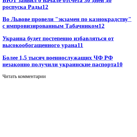
БЮТ заявил о начале отсчета 30 дней до
роспуска Рады
12
Во Львове провели "экзамен по казнокрадству"
с импровизированным Табачником
12
Украина будет постепенно избавляться от
высокообогащенного урана
11
Более 1,5 тысяч военнослужащих ЧФ РФ
незаконно получили украинские паспорта
10
Читать комментарии