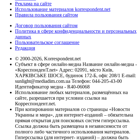
Реклама на сайте
Использование материалов korrespondent.net
Правила пользования сайтом
Договор пользования сайтом
Политика в сфере конфиденциальности и персональных
данных
Пользовательское соглашение
Редакция
© 2000-2026, Korrespondent.net
Субъект в сфере онлайн-медиа Название онлайн-медиа -
«КореспонденТ.net» Адрес: 02091, місто Київ,
ХАРКІВСЬКЕ ШОСЕ, будинок 172-Б, офіс 208/1 E-mail:
sunlight@mediadim.com.ua
Телефон: 044-205-43-00
Идентификатор медиа - R40-06068
Использование любых материалов, размещённых на
сайте, разрешается при условии ссылки на
Корреспондент.net.
При копировании материалов со страницы «Новости
Украины и мира», для интернет-изданий – обязательна
прямая открытая для поисковых систем гиперссылка.
Ссылка должна быть размещена в независимости от
полного либо частичного использования материалов.
Гиперссылка (для интернет- изданий) – должна быть