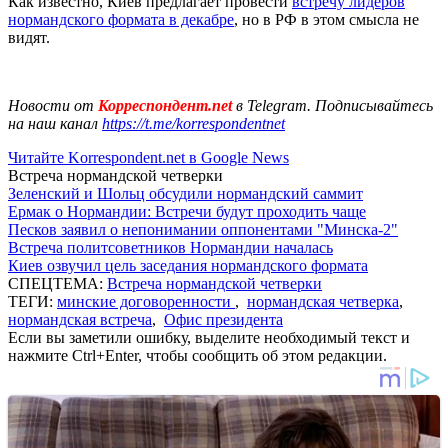
Как известно, Киев предлагает провести
встречу лидеров
нормандского формата в декабре
, но в РФ в этом смысла не
видят.
Новости от
Корреспондент.net
в Telegram. Подписывайтесь
на наш канал
https://t.me/korrespondentnet
Читайте Korrespondent.net в Google News
Встреча нормандской четверки
Зеленский и Шольц обсудили нормандский саммит
Ермак о Нормандии: Встречи будут проходить чаще
Песков заявил о непонимании оппонентами "Минска-2"
Встреча политсоветников Нормандии началась
Киев озвучил цель заседания нормандского формата
СПЕЦТЕМА:
Встреча нормандской четверки
ТЕГИ:
минские договоренности
,
нормандская четверка
,
нормандская встреча
,
Офис президента
Если вы заметили ошибку, выделите необходимый текст и
нажмите Ctrl+Enter, чтобы сообщить об этом редакции.