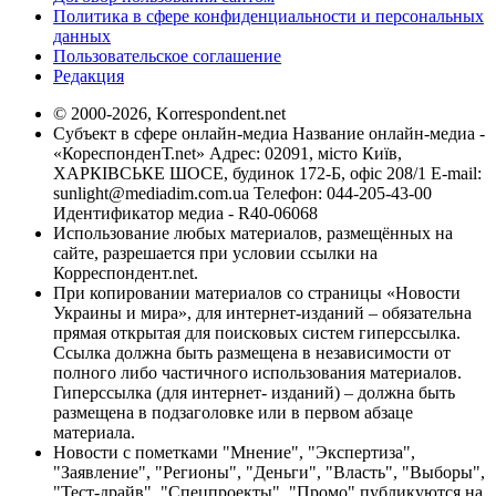
Политика в сфере конфиденциальности и персональных
данных
Пользовательское соглашение
Редакция
© 2000-2026, Korrespondent.net
Субъект в сфере онлайн-медиа Название онлайн-медиа -
«КореспонденТ.net» Адрес: 02091, місто Київ,
ХАРКІВСЬКЕ ШОСЕ, будинок 172-Б, офіс 208/1 E-mail:
sunlight@mediadim.com.ua
Телефон: 044-205-43-00
Идентификатор медиа - R40-06068
Использование любых материалов, размещённых на
сайте, разрешается при условии ссылки на
Корреспондент.net.
При копировании материалов со страницы «Новости
Украины и мира», для интернет-изданий – обязательна
прямая открытая для поисковых систем гиперссылка.
Ссылка должна быть размещена в независимости от
полного либо частичного использования материалов.
Гиперссылка (для интернет- изданий) – должна быть
размещена в подзаголовке или в первом абзаце
материала.
Новости с пометками "Мнение", "Экспертиза",
"Заявление", "Регионы", "Деньги", "Власть", "Выборы",
"Тест-драйв", "Спецпроекты", "Промо" публикуются на