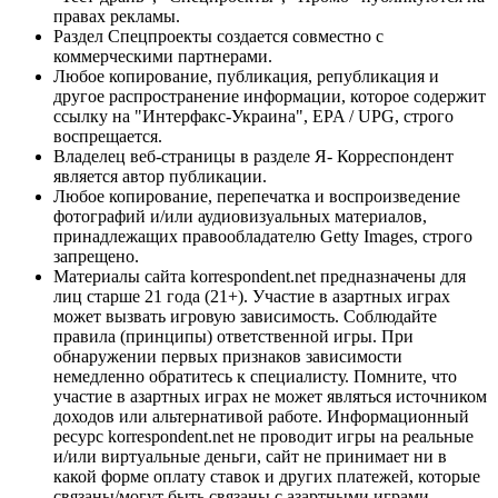
правах рекламы.
Раздел Спецпроекты создается совместно с
коммерческими партнерами.
Любое копирование, публикация, републикация и
другое распространение информации, которое содержит
ссылку на "Интерфакс-Украина", EPA / UPG, строго
воспрещается.
Владелец веб-страницы в разделе Я- Корреспондент
является автор публикации.
Любое копирование, перепечатка и воспроизведение
фотографий и/или аудиовизуальных материалов,
принадлежащих правообладателю Getty Images, строго
запрещено.
Материалы сайта korrespondent.net предназначены для
лиц старше 21 года (21+). Участие в азартных играх
может вызвать игровую зависимость. Соблюдайте
правила (принципы) ответственной игры. При
обнаружении первых признаков зависимости
немедленно обратитесь к специалисту. Помните, что
участие в азартных играх не может являться источником
доходов или альтернативой работе. Информационный
ресурс korrespondent.net не проводит игры на реальные
и/или виртуальные деньги, сайт не принимает ни в
какой форме оплату ставок и других платежей, которые
связаны/могут быть связаны с азартными играми,