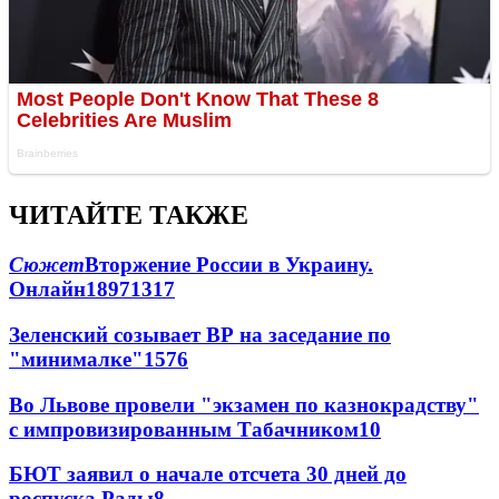
ЧИТАЙТЕ ТАКЖЕ
Сюжет
Вторжение России в Украину.
Онлайн
189
71
317
Зеленский созывает ВР на заседание по
"минималке"
15
76
Во Львове провели "экзамен по казнокрадству"
с импровизированным Табачником
10
БЮТ заявил о начале отсчета 30 дней до
роспуска Рады
8