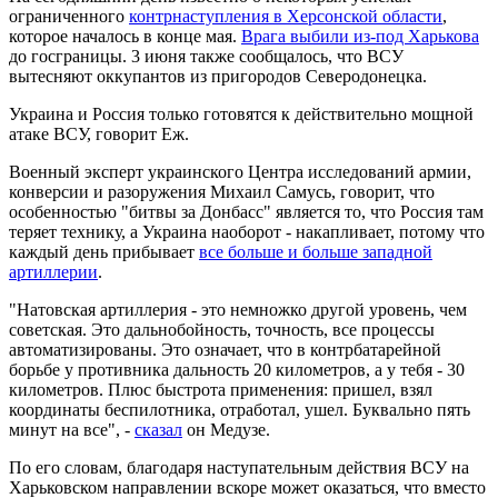
ограниченного
контрнаступления в Херсонской области
,
которое началось в конце мая.
Врага выбили из-под Харькова
до госграницы. 3 июня также сообщалось, что ВСУ
вытесняют оккупантов из пригородов Северодонецка.
Украина и Россия только готовятся к действительно мощной
атаке ВСУ, говорит Еж.
Военный эксперт украинского Центра исследований армии,
конверсии и разоружения Михаил Самусь, говорит, что
особенностью "битвы за Донбасс" является то, что Россия там
теряет технику, а Украина наоборот - накапливает, потому что
каждый день прибывает
все больше и больше западной
артиллерии
.
"Натовская артиллерия - это немножко другой уровень, чем
советская. Это дальнобойность, точность, все процессы
автоматизированы. Это означает, что в контрбатарейной
борьбе у противника дальность 20 километров, а у тебя - 30
километров. Плюс быстрота применения: пришел, взял
координаты беспилотника, отработал, ушел. Буквально пять
минут на все", -
сказал
он Медузе.
По его словам, благодаря наступательным действия ВСУ на
Харьковском направлении вскоре может оказаться, что вместо