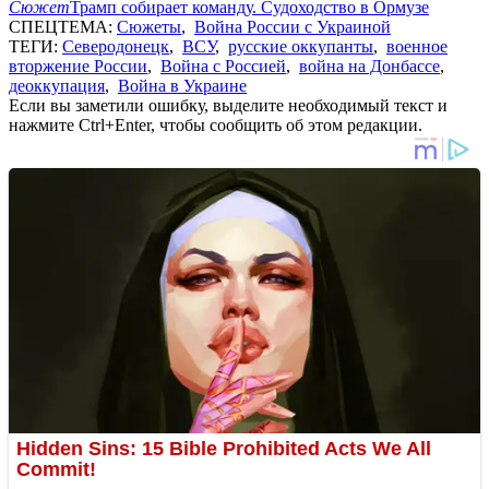
Сюжет
Трамп собирает команду. Судоходство в Ормузе
СПЕЦТЕМА:
Сюжеты
,
Война России с Украиной
ТЕГИ:
Северодонецк
,
ВСУ
,
русские оккупанты
,
военное
вторжение России
,
Война с Россией
,
война на Донбассе
,
деоккупация
,
Война в Украине
Если вы заметили ошибку, выделите необходимый текст и
нажмите Ctrl+Enter, чтобы сообщить об этом редакции.