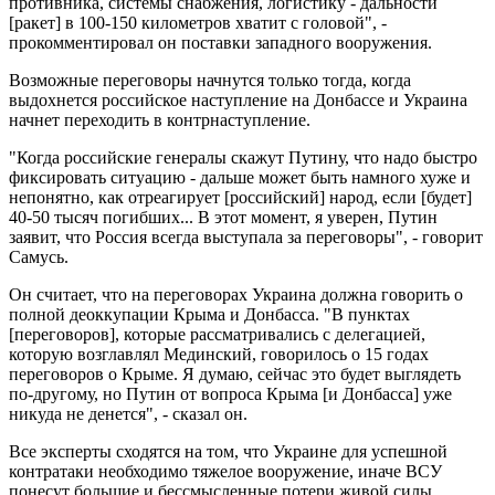
противника, системы снабжения, логистику - дальности
[ракет] в 100-150 километров хватит с головой", -
прокомментировал он поставки западного вооружения.
Возможные переговоры начнутся только тогда, когда
выдохнется российское наступление на Донбассе и Украина
начнет переходить в контрнаступление.
"Когда российские генералы скажут Путину, что надо быстро
фиксировать ситуацию - дальше может быть намного хуже и
непонятно, как отреагирует [российский] народ, если [будет]
40-50 тысяч погибших... В этот момент, я уверен, Путин
заявит, что Россия всегда выступала за переговоры", - говорит
Самусь.
Он считает, что на переговорах Украина должна говорить о
полной деоккупации Крыма и Донбасса. "В пунктах
[переговоров], которые рассматривались с делегацией,
которую возглавлял Мединский, говорилось о 15 годах
переговоров о Крыме. Я думаю, сейчас это будет выглядеть
по-другому, но Путин от вопроса Крыма [и Донбасса] уже
никуда не денется", - сказал он.
Все эксперты сходятся на том, что Украине для успешной
контратаки необходимо тяжелое вооружение, иначе ВСУ
понесут большие и бессмысленные потери живой силы.