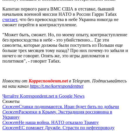
Капитан первого ранга ВМС США в отставке, бывший
начальник военной миссии НАТО в России Гарри Табах
считает
, что без превосходства в небе Украина никогда не
сможет перейти в контрнаступление.
"Может быть, сможет. Но, по моему опыту, контрнаступление
без превосходства в небе - это убийственно... Где эти
самолеты, которые должны были поступить из Польши еще
больше трех месяцев тому назад? Про них почему-то забыли и
ничего не говорят. Опять же, это игры дипломатов и
политиков", - говорит Табах.
Новости от
Корреспондент.net
в Telegram. Подписывайтесь
на наш канал
https://t.me/korrespondentnet
Читайте Korrespondent.net в Google News
Сюжеты
Сюжет
Ставки поднимаются. Иран будет бить по добычи
Сюжет
Раскопки в Крыму. Экстрадиция россиянина в
Украину
Сюжет
Не наша война. НАТО отказало Трампу
Сюжет
ЕС поможет Дружбе. Страсти по нефтепроводу