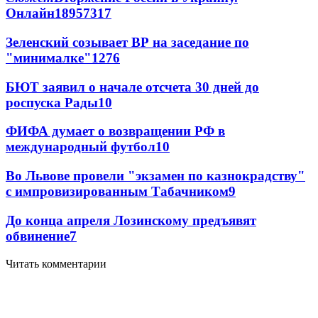
Онлайн
189
57
317
Зеленский созывает ВР на заседание по
"минималке"
12
76
БЮТ заявил о начале отсчета 30 дней до
роспуска Рады
10
ФИФА думает о возвращении РФ в
международный футбол
10
Во Львове провели "экзамен по казнокрадству"
с импровизированным Табачником
9
До конца апреля Лозинскому предъявят
обвинение
7
Читать комментарии