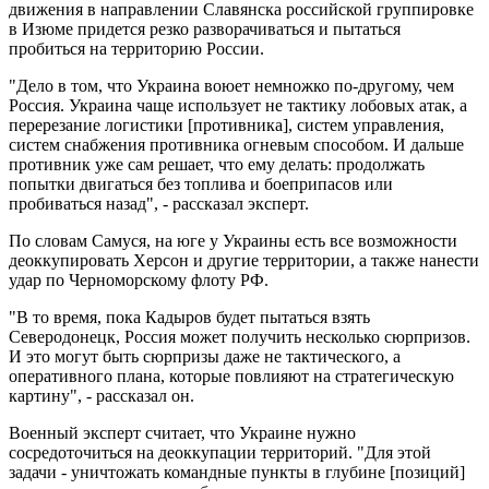
движения в направлении Славянска российской группировке
в Изюме придется резко разворачиваться и пытаться
пробиться на территорию России.
"Дело в том, что Украина воюет немножко по-другому, чем
Россия. Украина чаще использует не тактику лобовых атак, а
перерезание логистики [противника], систем управления,
систем снабжения противника огневым способом. И дальше
противник уже сам решает, что ему делать: продолжать
попытки двигаться без топлива и боеприпасов или
пробиваться назад", - рассказал эксперт.
По словам Самуся, на юге у Украины есть все возможности
деоккупировать Херсон и другие территории, а также нанести
удар по Черноморскому флоту РФ.
"В то время, пока Кадыров будет пытаться взять
Северодонецк, Россия может получить несколько сюрпризов.
И это могут быть сюрпризы даже не тактического, а
оперативного плана, которые повлияют на стратегическую
картину", - рассказал он.
Военный эксперт считает, что Украине нужно
сосредоточиться на деоккупации территорий. "Для этой
задачи - уничтожать командные пункты в глубине [позиций]