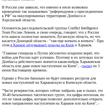
В России уже заявили, что именно в июле возможно
проведение так называемых "референдумов о присоединении
к РФ" на оккупированных территориях Донбасса и
Херсонской области.
Основатель расследовательской группы Conflict Intelligence
Team Руслан Левиев, в свою очередь, говорит, что у России
есть шансы полностью захватить Луганскую область, но что
касается Донецкой области - "там еще воевать и воевать". При
этом
в Кремле обдумывают походы на Киев
и Харьков.
"Главные генералы и Путин абсолютно искренне верят, что
война для России идет успешно. Поэтому в их хотелках после
Донбасса действительно значится какая-нибудь Харьковская
область или даже новое наступление на Киев", -
сказал
он 3
июня Настоящему времени.
Однако у России банально не будет никаких ресурсов для
новых наступлений на Харьковскую и Киевскую области.
"Части резервистов, которых сейчас набрали, как я сказал, это
30-40 батальонных тактических групп, эта цифра неплохая, но
это не такая цифра, которая позволит дополнительно открыть
новое направление наступления на Харьков или на Киев", -