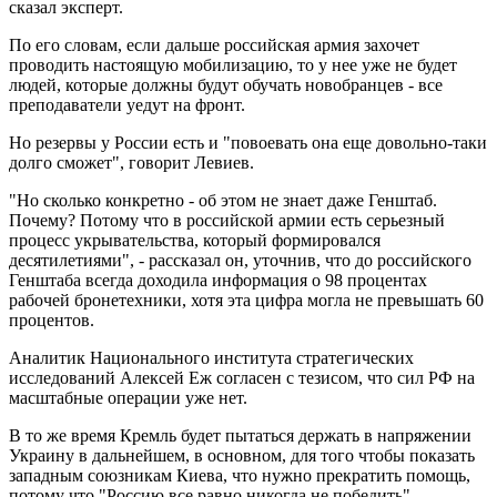
сказал эксперт.
По его словам, если дальше российская армия захочет
проводить настоящую мобилизацию, то у нее уже не будет
людей, которые должны будут обучать новобранцев - все
преподаватели уедут на фронт.
Но резервы у России есть и "повоевать она еще довольно-таки
долго сможет", говорит Левиев.
"Но сколько конкретно - об этом не знает даже Генштаб.
Почему? Потому что в российской армии есть серьезный
процесс укрывательства, который формировался
десятилетиями", - рассказал он, уточнив, что до российского
Генштаба всегда доходила информация о 98 процентах
рабочей бронетехники, хотя эта цифра могла не превышать 60
процентов.
Аналитик Национального института стратегических
исследований Алексей Еж согласен с тезисом, что сил РФ на
масштабные операции уже нет.
В то же время Кремль будет пытаться держать в напряжении
Украину в дальнейшем, в основном, для того чтобы показать
западным союзникам Киева, что нужно прекратить помощь,
потому что "Россию все равно никогда не победить".