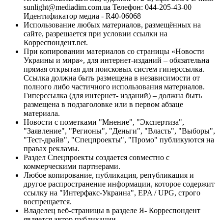
sunlight@mediadim.com.ua
Телефон: 044-205-43-00
Идентификатор медиа - R40-06068
Использование любых материалов, размещённых на
сайте, разрешается при условии ссылки на
Корреспондент.net.
При копировании материалов со страницы «Новости
Украины и мира», для интернет-изданий – обязательна
прямая открытая для поисковых систем гиперссылка.
Ссылка должна быть размещена в независимости от
полного либо частичного использования материалов.
Гиперссылка (для интернет- изданий) – должна быть
размещена в подзаголовке или в первом абзаце
материала.
Новости с пометками "Мнение", "Экспертиза",
"Заявление", "Регионы", "Деньги", "Власть", "Выборы",
"Тест-драйв", "Спецпроекты", "Промо" публикуются на
правах рекламы.
Раздел Спецпроекты создается совместно с
коммерческими партнерами.
Любое копирование, публикация, републикация и
другое распространение информации, которое содержит
ссылку на "Интерфакс-Украина", EPA / UPG, строго
воспрещается.
Владелец веб-страницы в разделе Я- Корреспондент
является автор публикации.