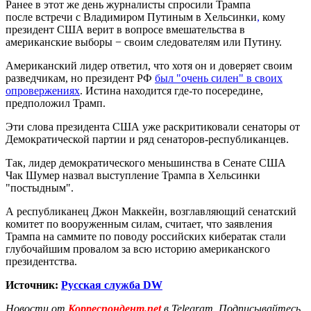
Ранее в этот же день журналисты спросили Трампа
после встречи с Владимиром Путиным в Хельсинки
,
кому
президент США верит в вопросе вмешательства в
американские выборы − своим следователям или Путину.
Американский лидер ответил, что хотя он и доверяет своим
разведчикам, но президент РФ
был "очень силен" в своих
опровержениях
. Истина находится где-то посередине,
предположил Трамп.
Эти слова президента США уже раскритиковали сенаторы от
Демократической партии и ряд сенаторов-республиканцев.
Так, лидер демократического меньшинства в Сенате США
Чак Шумер назвал выступление Трампа в Хельсинки
"постыдным".
А республиканец Джон Маккейн, возглавляющий сенатский
комитет по вооруженным силам, считает, что заявления
Трампа на саммите по поводу российских кибератак стали
глубочайшим провалом за всю историю американского
президентства.
Источник:
Русская служба DW
Новости от
Корреспондент.net
в Telegram. Подписывайтесь