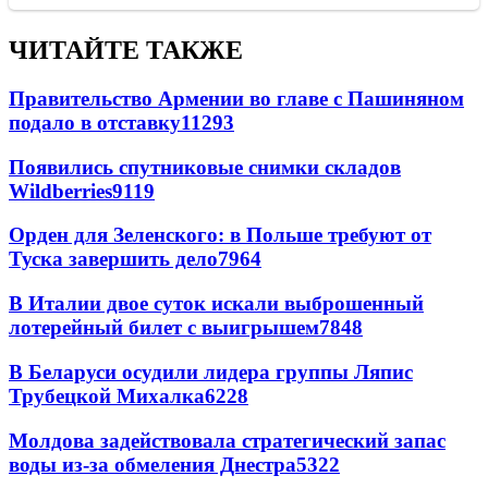
ЧИТАЙТЕ ТАКЖЕ
Правительство Армении во главе с Пашиняном
подало в отставку
11293
Появились спутниковые снимки складов
Wildberries
9119
Орден для Зеленского: в Польше требуют от
Туска завершить дело
7964
В Италии двое суток искали выброшенный
лотерейный билет с выигрышем
7848
В Беларуси осудили лидера группы Ляпис
Трубецкой Михалка
6228
Молдова задействовала стратегический запас
воды из-за обмеления Днестра
5322