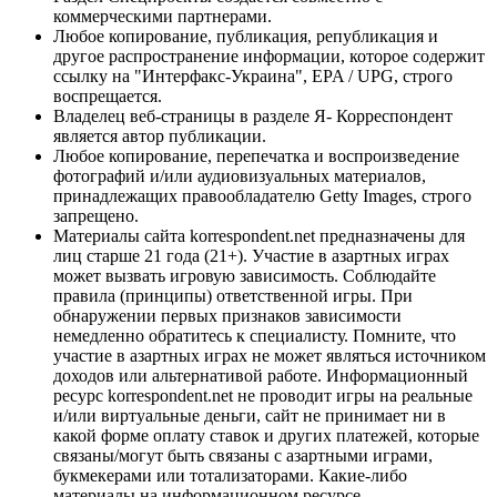
коммерческими партнерами.
Любое копирование, публикация, републикация и
другое распространение информации, которое содержит
ссылку на "Интерфакс-Украина", EPA / UPG, строго
воспрещается.
Владелец веб-страницы в разделе Я- Корреспондент
является автор публикации.
Любое копирование, перепечатка и воспроизведение
фотографий и/или аудиовизуальных материалов,
принадлежащих правообладателю Getty Images, строго
запрещено.
Материалы сайта korrespondent.net предназначены для
лиц старше 21 года (21+). Участие в азартных играх
может вызвать игровую зависимость. Соблюдайте
правила (принципы) ответственной игры. При
обнаружении первых признаков зависимости
немедленно обратитесь к специалисту. Помните, что
участие в азартных играх не может являться источником
доходов или альтернативой работе. Информационный
ресурс korrespondent.net не проводит игры на реальные
и/или виртуальные деньги, сайт не принимает ни в
какой форме оплату ставок и других платежей, которые
связаны/могут быть связаны с азартными играми,
букмекерами или тотализаторами. Какие-либо
материалы на информационном ресурсе