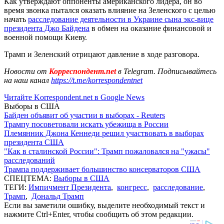
Как утверждают оппоненты американского лидера, он во
время звонка пытался оказать влияние на Зеленского с целью
начать
расследование деятельности в Украине сына экс-вице
президента Джо Байдена
в обмен на оказание финансовой и
военной помощи Киеву.
Трамп и Зеленский отрицают давление в ходе разговора.
Новости от
Корреспондент.net
в Telegram. Подписывайтесь
на наш канал
https://t.me/korrespondentnet
Читайте Korrespondent.net в Google News
Выборы в США
Байден объявит об участии в выборах - Reuters
Трампу посоветовали искать убежища в России
Племянник Джона Кеннеди решил участвовать в выборах
президента США
"Как в сталинской России": Трамп пожаловался на "ужасы"
расследований
Трампа поддерживает большинство консерваторов США
СПЕЦТЕМА:
Выборы в США
ТЕГИ:
Импичмент Президента
,
конгресс
,
расследование
,
Трамп
,
Дональд Трамп
Если вы заметили ошибку, выделите необходимый текст и
нажмите Ctrl+Enter, чтобы сообщить об этом редакции.