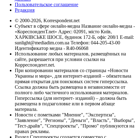
Пользовательское соглашение
Редакция
© 2000-2026, Korrespondent.net
Субъект в сфере онлайн-медиа Название онлайн-медиа -
«КореспонденТ.net» Адрес: 02091, місто Київ,
ХАРКІВСЬКЕ ШОСЕ, будинок 172-Б, офіс 208/1 E-mail:
sunlight@mediadim.com.ua
Телефон: 044-205-43-00
Идентификатор медиа - R40-06068
Использование любых материалов, размещённых на
сайте, разрешается при условии ссылки на
Корреспондент.net.
При копировании материалов со страницы «Новости
Украины и мира», для интернет-изданий – обязательна
прямая открытая для поисковых систем гиперссылка.
Ссылка должна быть размещена в независимости от
полного либо частичного использования материалов.
Гиперссылка (для интернет- изданий) – должна быть
размещена в подзаголовке или в первом абзаце
материала.
Новости с пометками "Мнение", "Экспертиза",
"Заявление", "Регионы", "Деньги", "Власть", "Выборы",
"Тест-драйв", "Спецпроекты", "Промо" публикуются на
правах рекламы.
Раздел Спецпроекты создается совместно с