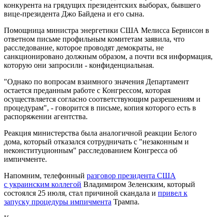
конкурента на грядущих президентских выборах, бывшего
вице-президента Джо Байдена и его сына.
Помощница министра энергетики США Мелисса Бернисон в
ответном письме профильным комитетам заявила, что
расследование, которое проводят демократы, не
санкционировано должным образом, а почти вся информация,
которую они запросили - конфиденциальная.
"Однако по вопросам взаимного значения Департамент
остается преданным работе с Конгрессом, которая
осуществляется согласно соответствующим разрешениям и
процедурам", - говорится в письме, копия которого есть в
распоряжении агентства.
Реакция министерства была аналогичной реакции Белого
дома, который отказался сотрудничать с "незаконным и
неконституционным" расследованием Конгресса об
импичменте.
Напомним, телефонный
разговор президента США
с украинским коллегой
Владимиром Зеленским, который
состоялся 25 июля, стал причиной скандала и
привел к
запуску процедуры импичмента
Трампа.