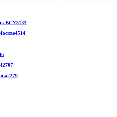
так ВСУ
5133
Москве
4514
96
И
2707
йны
2279