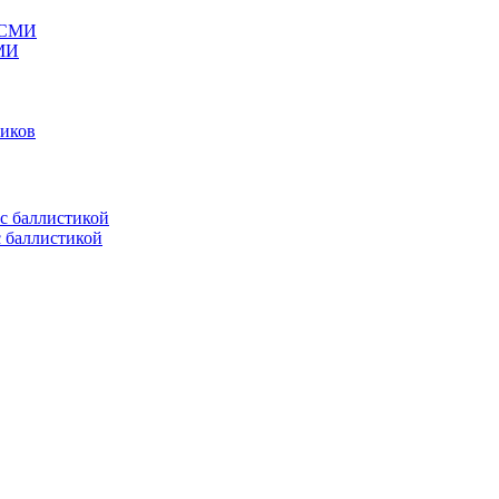
СМИ
ников
с баллистикой