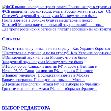
ФСБ вышла из-под контроля, элиты России живут в страхе - 
Сюжет
Загадочный звук напугал Москву: что это было
После взрывов в Брянске бушует масштабный пожар
Жителей Москвы напугал громкий звук, похожий на взрыв
Две трети российских регионов платят вербовщикам контракт
Сюжеты
"Охотиться на лучника, а не на стрелу". Как Украине бороться 
Загадочный звук напугал Москву: что это было
Итоги 06.08: Санкции против РФ и дрон в Лейпциге
Банкет генералов. Последствия взрыва в Москве
Грязные технологии. Атаки РФ на выборы во Франции
ВЫБОР РЕДАКТОРА