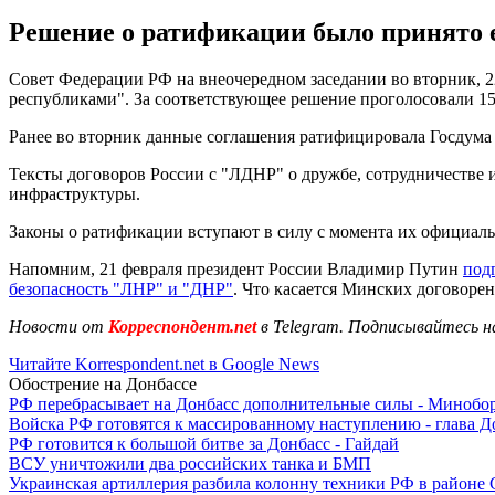
Решение о ратификации было принято е
Совет Федерации РФ на внеочередном заседании во вторник, 
республиками". За соответствующее решение проголосовали 15
Ранее во вторник данные соглашения ратифицировала Госдума
Тексты договоров России с "ЛДНР" о дружбе, сотрудничестве
инфраструктуры.
Законы о ратификации вступают в силу с момента их официал
Напомним, 21 февраля президент России Владимир Путин
под
безопасность "ЛНР" и "ДНР"
. Что касается Минских договорен
Новости от
Корреспондент.net
в Telegram. Подписывайтесь н
Читайте Korrespondent.net в Google News
Обострение на Донбассе
РФ перебрасывает на Донбасс дополнительные силы - Мино
Войска РФ готовятся к массированному наступлению - глава 
РФ готовится к большой битве за Донбасс - Гайдай
ВСУ уничтожили два российских танка и БМП
Украинская артиллерия разбила колонну техники РФ в районе 