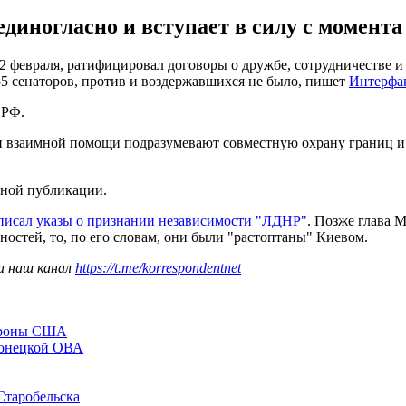
диногласно и вступает в силу с момент
22 февраля, ратифицировал договоры о дружбе, сотрудничестве
5 сенаторов, против и воздержавшихся не было, пишет
Интерфа
 РФ.
 и взаимной помощи подразумевают совместную охрану границ и
ьной публикации.
писал указы о признании независимости "ЛДНР"
. Позже глава 
ностей, то, по его словам, они были "растоптаны" Киевом.
а наш канал
https://t.me/korrespondentnet
бороны США
Донецкой ОВА
Старобельска