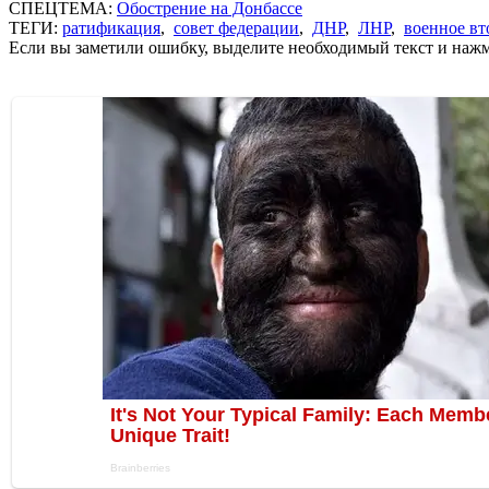
СПЕЦТЕМА:
Обострение на Донбассе
ТЕГИ:
ратификация
,
совет федерации
,
ДНР
,
ЛНР
,
военное вт
Если вы заметили ошибку, выделите необходимый текст и нажми