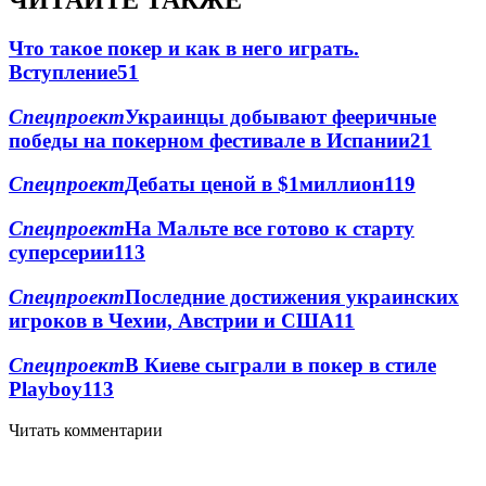
ЧИТАЙТЕ ТАКЖЕ
Что такое покер и как в него играть.
Вступление
5
1
Спецпроект
Украинцы добывают фееричные
победы на покерном фестивале в Испании
2
1
Спецпроект
Дебаты ценой в $1миллион
1
19
Спецпроект
На Мальте все готово к старту
суперсерии
1
13
Спецпроект
Последние достижения украинских
игроков в Чехии, Австрии и США
1
1
Спецпроект
В Киеве сыграли в покер в стиле
Playboy
1
13
Читать комментарии