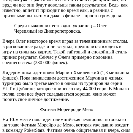
вряд ли все они будут довольны таким результатом. Ведь, как
известно, аппетит приходит во время еды, а разница с
призовыми выплатами даже в финале – просто громадная.
Среди выживших есть один украинец – Олег
Черепяный из Днепропетровска.
Вчера Олег некоторое время играл за телевизионным столом,
в рискованные раздачи не вступал, предпочитая входить в
игру на сильных картах. Такой тайтовый и спокойный стиль
принес результат. Сейчас у Олега примерно половина
среднего стека (230 000 фишек).
Лидером пока идет поляк Марчин Хмилевский (1,3 миллиона
фишек). Пока наивысшим достижением Марчина в живых
турнирах было третье место в одном из турниров на серии
ЕПТ в Дублине, которое принесло ему 44 000 евро. В Монако
поляк, если все будет складываться хорошо, явно может
побить свое личное достижение.
Фатима Морейро де Мело
На 10-м месте пока идет олимпийская чемпионка по хоккею
на траве Фатима Морейро де Мело, которая уже давно входит
в команду PokerStars. Фатима очень общительная и вчера, сидя