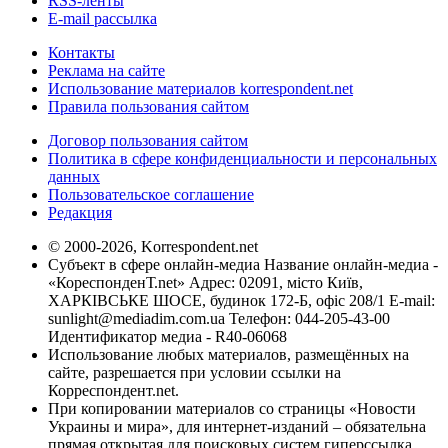
RSS-ленты
E-mail рассылка
Контакты
Реклама на сайте
Использование материалов korrespondent.net
Правила пользования сайтом
Договор пользования сайтом
Политика в сфере конфиденциальности и персональных
данных
Пользовательское соглашение
Редакция
© 2000-2026, Korrespondent.net
Субъект в сфере онлайн-медиа Название онлайн-медиа -
«КореспонденТ.net» Адрес: 02091, місто Київ,
ХАРКІВСЬКЕ ШОСЕ, будинок 172-Б, офіс 208/1 E-mail:
sunlight@mediadim.com.ua
Телефон: 044-205-43-00
Идентификатор медиа - R40-06068
Использование любых материалов, размещённых на
сайте, разрешается при условии ссылки на
Корреспондент.net.
При копировании материалов со страницы «Новости
Украины и мира», для интернет-изданий – обязательна
прямая открытая для поисковых систем гиперссылка.