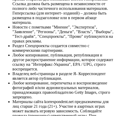
Ссылка должна быть размещена в независимости от
полного либо частичного использования материалов.
Гиперссылка (для интернет- изданий) – должна быть
размещена в подзаголовке или в первом абзаце
материала.
Новости с пометками "Мнение", "Экспертиза",
"Заявление", "Регионы", "Деньги", "Власть", "Выборы",
"Тест-драйв", "Спецпроекты", "Промо" публикуются на
правах рекламы.
Раздел Спецпроекты создается совместно с
коммерческими партнерами.
Любое копирование, публикация, републикация и
другое распространение информации, которое содержит
ссылку на "Интерфакс-Украина", EPA / UPG, строго
воспрещается.
Владелец веб-страницы в разделе Я- Корреспондент
является автор публикации.
Любое копирование, перепечатка и воспроизведение
фотографий и/или аудиовизуальных материалов,
принадлежащих правообладателю Getty Images, строго
запрещено.
Материалы сайта korrespondent.net предназначены для
лиц старше 21 года (21+). Участие в азартных играх
может вызвать игровую зависимость. Соблюдайте
правила (принципы) ответственной игры. При