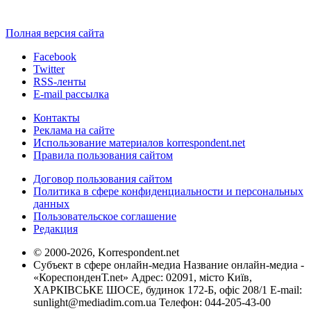
Полная версия сайта
Facebook
Twitter
RSS-ленты
E-mail рассылка
Контакты
Реклама на сайте
Использование материалов korrespondent.net
Правила пользования сайтом
Договор пользования сайтом
Политика в сфере конфиденциальности и персональных
данных
Пользовательское соглашение
Редакция
© 2000-2026, Korrespondent.net
Субъект в сфере онлайн-медиа Название онлайн-медиа -
«КореспонденТ.net» Адрес: 02091, місто Київ,
ХАРКІВСЬКЕ ШОСЕ, будинок 172-Б, офіс 208/1 E-mail:
sunlight@mediadim.com.ua
Телефон: 044-205-43-00