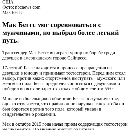
Фото: nbcnews.com
Мак Беггс
Мак Беггс мог соревноваться с
мужчинами, но выбрал более легкий
путь.
Трансгендер Мак Беггс выиграл турнир по борьбе среди
девушек в американском городе Сайпресс.
17-летний Беггс находится в процессе превращения из
девушки в юношу и принимает тестостерон. Перед ним стоял
выбор, против каких спортсменов выступать – мужского или
женского пола. Беггс предпочел состязаться с девушками и
победил во всех четырех схватках с общим счетом 55:0.
Многие из болельщиков обвинили Беггса в жульничестве,
однако отмечается, что правил он не нарушал, так как обязан
был бороться против того пола, который указан в
свидетельстве о рождении.
Мак в октябре 2015 года начал прием содержащих тестостерон
медикаментов. По мнению многих родителей