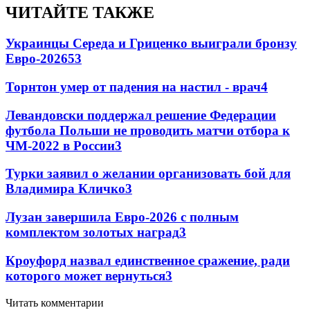
ЧИТАЙТЕ ТАКЖЕ
Украинцы Середа и Гриценко выиграли бронзу
Евро-2026
53
Торнтон умер от падения на настил - врач
4
Левандовски поддержал решение Федерации
футбола Польши не проводить матчи отбора к
ЧМ-2022 в России
3
Турки заявил о желании организовать бой для
Владимира Кличко
3
Лузан завершила Евро-2026 с полным
комплектом золотых наград
3
Кроуфорд назвал единственное сражение, ради
которого может вернуться
3
Читать комментарии