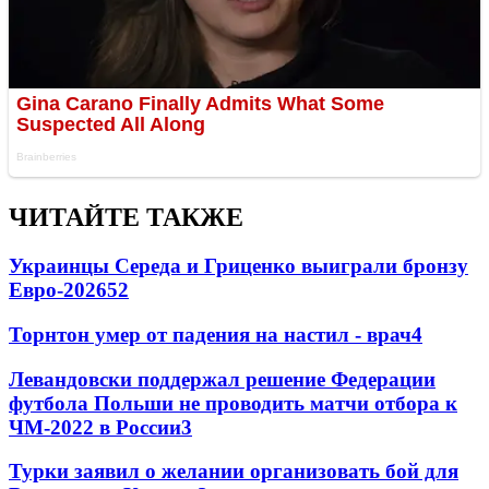
ЧИТАЙТЕ ТАКЖЕ
Украинцы Середа и Гриценко выиграли бронзу
Евро-2026
52
Торнтон умер от падения на настил - врач
4
Левандовски поддержал решение Федерации
футбола Польши не проводить матчи отбора к
ЧМ-2022 в России
3
Турки заявил о желании организовать бой для