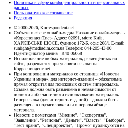
Политика в сфере конфиденциальности и персональных
данных
Пользовательское соглашение
Редакция
© 2000-2026, Korrespondent.net
Субъект в сфере онлайн-медиа Название онлайн-медиа -
«КореспонденТ.net» Адрес: 02091, місто Київ,
ХАРКІВСЬКЕ ШОСЕ, будинок 172-Б, офіс 208/1 E-mail:
sunlight@mediadim.com.ua
Телефон: 044-205-43-00
Идентификатор медиа - R40-06068
Использование любых материалов, размещённых на
сайте, разрешается при условии ссылки на
Корреспондент.net.
При копировании материалов со страницы «Новости
Украины и мира», для интернет-изданий – обязательна
прямая открытая для поисковых систем гиперссылка.
Ссылка должна быть размещена в независимости от
полного либо частичного использования материалов.
Гиперссылка (для интернет- изданий) – должна быть
размещена в подзаголовке или в первом абзаце
материала.
Новости с пометками "Мнение", "Экспертиза",
"Заявление", "Регионы", "Деньги", "Власть", "Выборы",
"Тест-драйв", "Спецпроекты", "Промо" публикуются на