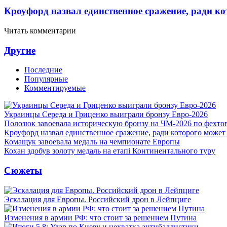
Кроуфорд назвал единственное сражение, ради ко
Читать комментарии
Другие
Последние
Популярные
Комментируемые
Украинцы Середа и Гриценко выиграли бронзу Евро-2026
Полозюк завоевала историческую бронзу на ЧМ-2026 по фехт
Кроуфорд назвал единственное сражение, ради которого может
Комащук завоевала медаль на чемпионате Европы
Кохан здобув золоту медаль на етапі Континентального туру
Сюжеты
Эскалация для Европы. Российский дрон в Лейпциге
Изменения в армии РФ: что стоит за решением Путина