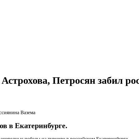
 Астрохова, Петросян забил ро
в в Екатеринбурге.
очередные победы на турнире в российском Екатеринбурге.