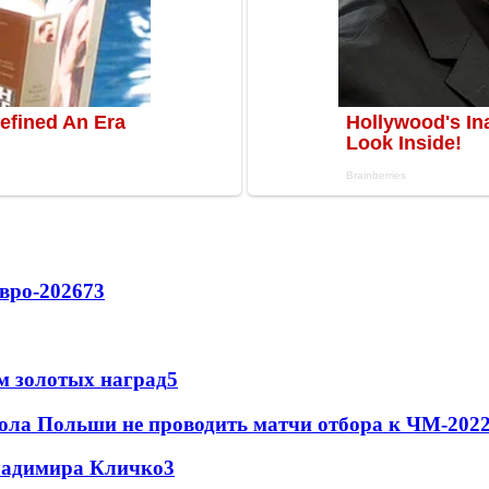
вро-2026
73
м золотых наград
5
ола Польши не проводить матчи отбора к ЧМ-2022
Владимира Кличко
3