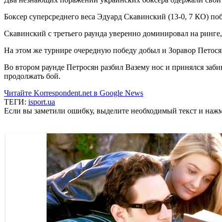
Боксер суперсреднего веса Эдуард Скавинский (13-0, 7 КО) по
Скавинский с третьего раунда уверенно доминировал на ринге, 
На этом же турнире очередную победу добыл и Зоравор Петосян 
Во втором раунде Петросян разбил Вазему нос и принялся забив
продолжать бой.
Читайте Korrespondent.net в Google News
ТЕГИ:
isport.ua
Если вы заметили ошибку, выделите необходимый текст и нажми