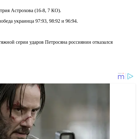
рия Астрохова (16-8, 7 КО).
беда украинца 97:93, 98:92 и 96:94.
атяжной серии ударов Петросяна россиянин отказался