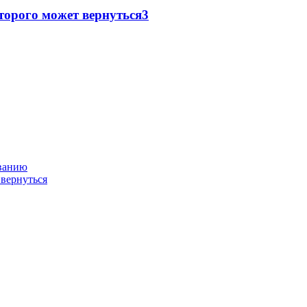
торого может вернуться
3
ованию
 вернуться