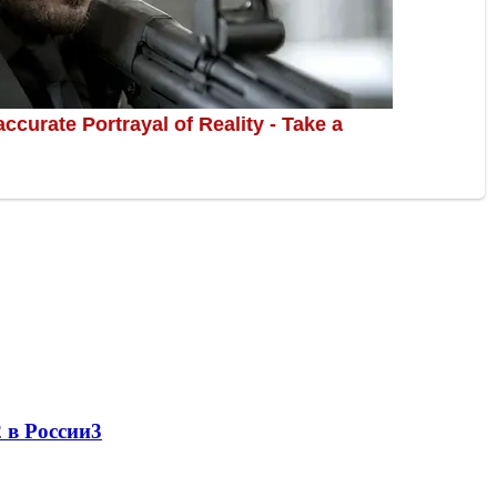
 в России
3