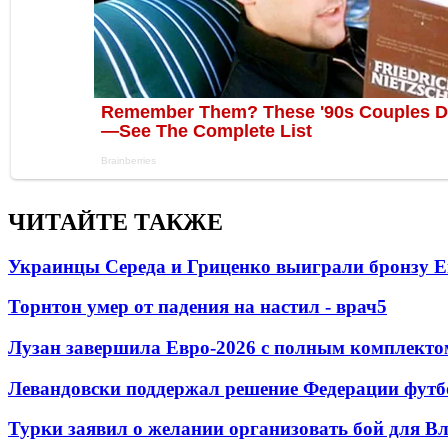
ЧИТАЙТЕ ТАКЖЕ
Украинцы Середа и Гриценко выиграли бронзу Е
Торнтон умер от падения на настил - врач
5
Лузан завершила Евро-2026 с полным комплекто
Левандовски поддержал решение Федерации футб
Турки заявил о желании организовать бой для 