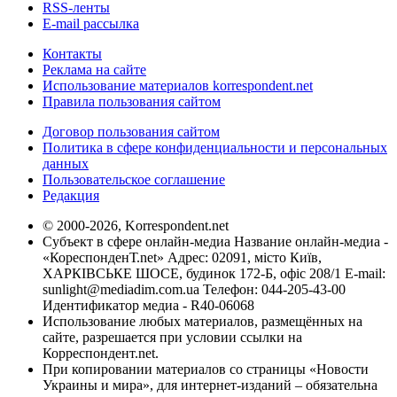
RSS-ленты
E-mail рассылка
Контакты
Реклама на сайте
Использование материалов korrespondent.net
Правила пользования сайтом
Договор пользования сайтом
Политика в сфере конфиденциальности и персональных
данных
Пользовательское соглашение
Редакция
© 2000-2026, Korrespondent.net
Субъект в сфере онлайн-медиа Название онлайн-медиа -
«КореспонденТ.net» Адрес: 02091, місто Київ,
ХАРКІВСЬКЕ ШОСЕ, будинок 172-Б, офіс 208/1 E-mail:
sunlight@mediadim.com.ua
Телефон: 044-205-43-00
Идентификатор медиа - R40-06068
Использование любых материалов, размещённых на
сайте, разрешается при условии ссылки на
Корреспондент.net.
При копировании материалов со страницы «Новости
Украины и мира», для интернет-изданий – обязательна