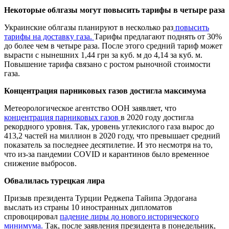
Некоторые облгазы могут повысить тарифы в четыре раза
Украинские облгазы планируют в несколько раз
повысить
тарифы на доставку газа.
Тарифы предлагают поднять от 30%
до более чем в четыре раза. После этого средний тариф может
вырасти с нынешних 1,44 грн за куб. м до 4,14 за куб. м.
Повышение тарифа связано с ростом рыночной стоимости
газа.
Концентрация парниковых газов достигла максимума
Метеорологическое агентство ООН заявляет, что
концентрация парниковых газов
в 2020 году достигла
рекордного уровня. Так, уровень углекислого газа вырос до
413,2 частей на миллион в 2020 году, что превышает средний
показатель за последнее десятилетие. И это несмотря на то,
что из-за пандемии COVID и карантинов было временное
снижение выбросов.
Обвалилась турецкая лира
Призыв президента Турции Реджепа Тайипа Эрдогана
выслать из страны 10 иностранных дипломатов
спровоцировал
падение лиры до нового исторического
минимума.
Так, после заявления президента в понедельник,