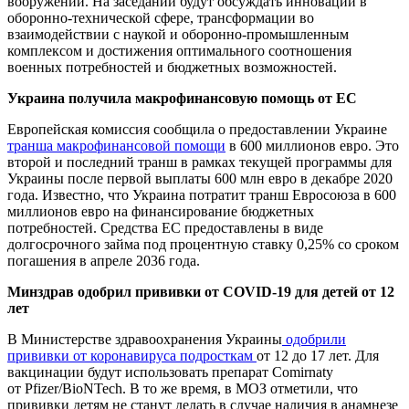
вооружений. На заседании будут обсуждать инновации в
оборонно-технической сфере, трансформации во
взаимодействии с наукой и оборонно-промышленным
комплексом и достижения оптимального соотношения
военных потребностей и бюджетных возможностей.
Украина получила макрофинансовую помощь от ЕС
Европейская комиссия сообщила о предоставлении Украине
транша макрофинансовой помощи
в 600 миллионов евро. Это
второй и последний транш в рамках текущей программы для
Украины после первой выплаты 600 млн евро в декабре 2020
года. Известно, что Украина потратит транш Евросоюза в 600
миллионов евро на финансирование бюджетных
потребностей. Средства ЕС предоставлены в виде
долгосрочного займа под процентную ставку 0,25% со сроком
погашения в апреле 2036 года.
Минздрав одобрил прививки от COVID-19 для детей от 12
лет
В Министерстве здравоохранения Украины
одобрили
прививки от коронавируса подросткам
от 12 до 17 лет. Для
вакцинации будут использовать препарат Comirnaty
от Pfizer/BioNTech. В то же время, в МОЗ отметили, что
прививки детям не станут делать в случае наличия в анамнезе