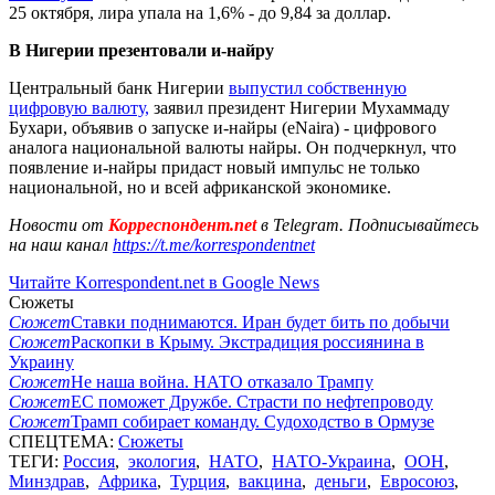
25 октября, лира упала на 1,6% - до 9,84 за доллар.
В Нигерии презентовали и-найру
Центральный банк Нигерии
выпустил собственную
цифровую валюту,
заявил президент Нигерии Мухаммаду
Бухари, объявив о запуске и-найры (eNaira) - цифрового
аналога национальной валюты найры. Он подчеркнул, что
появление и-найры придаст новый импульс не только
национальной, но и всей африканской экономике.
Новости от
Корреспондент.net
в Telegram. Подписывайтесь
на наш канал
https://t.me/korrespondentnet
Читайте Korrespondent.net в Google News
Сюжеты
Сюжет
Ставки поднимаются. Иран будет бить по добычи
Сюжет
Раскопки в Крыму. Экстрадиция россиянина в
Украину
Сюжет
Не наша война. НАТО отказало Трампу
Сюжет
ЕС поможет Дружбе. Страсти по нефтепроводу
Сюжет
Трамп собирает команду. Судоходство в Ормузе
СПЕЦТЕМА:
Сюжеты
ТЕГИ:
Россия
,
экология
,
НАТО
,
НАТО-Украина
,
ООН
,
Минздрав
,
Африка
,
Турция
,
вакцина
,
деньги
,
Евросоюз
,