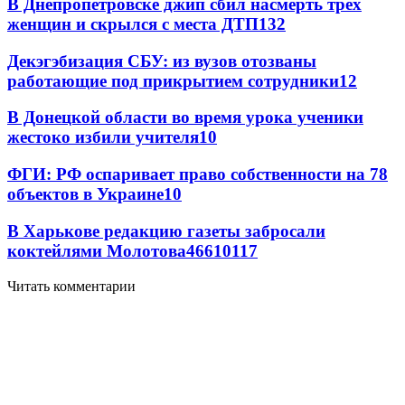
В Днепропетровске джип сбил насмерть трех
женщин и скрылся с места ДТП
13
2
Декэгэбизация СБУ: из вузов отозваны
работающие под прикрытием сотрудники
12
В Донецкой области во время урока ученики
жестоко избили учителя
10
ФГИ: РФ оспаривает право собственности на 78
объектов в Украине
10
В Харькове редакцию газеты забросали
коктейлями Молотова
466
10
117
Читать комментарии