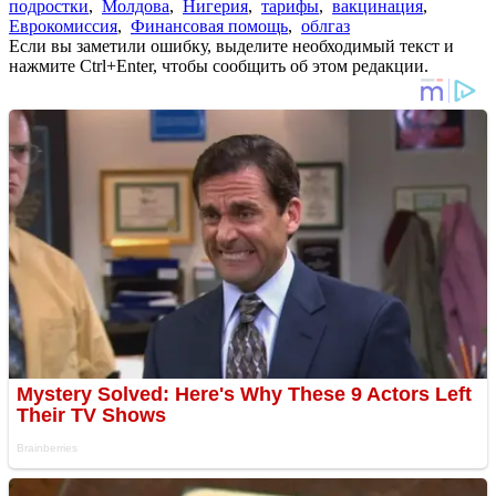
подростки
,
Молдова
,
Нигерия
,
тарифы
,
вакцинация
,
Еврокомиссия
,
Финансовая помощь
,
облгаз
Если вы заметили ошибку, выделите необходимый текст и
нажмите Ctrl+Enter, чтобы сообщить об этом редакции.