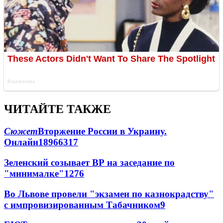
ЧИТАЙТЕ ТАКЖЕ
Сюжет
Вторжение России в Украину.
Онлайн
189
66
317
Зеленский созывает ВР на заседание по
"минималке"
12
76
Во Львове провели "экзамен по казнокрадству"
с импровизированным Табачником
9