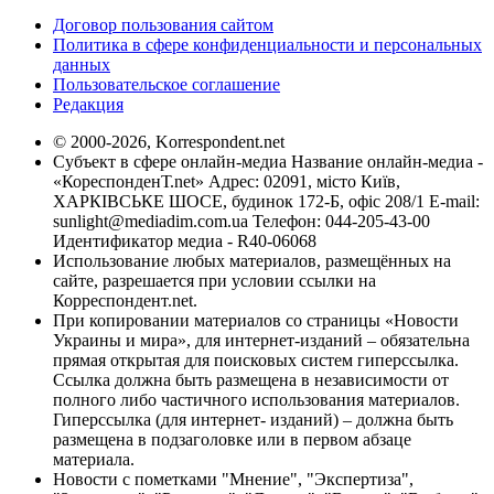
Договор пользования сайтом
Политика в сфере конфиденциальности и персональных
данных
Пользовательское соглашение
Редакция
© 2000-2026, Korrespondent.net
Субъект в сфере онлайн-медиа Название онлайн-медиа -
«КореспонденТ.net» Адрес: 02091, місто Київ,
ХАРКІВСЬКЕ ШОСЕ, будинок 172-Б, офіс 208/1 E-mail:
sunlight@mediadim.com.ua
Телефон: 044-205-43-00
Идентификатор медиа - R40-06068
Использование любых материалов, размещённых на
сайте, разрешается при условии ссылки на
Корреспондент.net.
При копировании материалов со страницы «Новости
Украины и мира», для интернет-изданий – обязательна
прямая открытая для поисковых систем гиперссылка.
Ссылка должна быть размещена в независимости от
полного либо частичного использования материалов.
Гиперссылка (для интернет- изданий) – должна быть
размещена в подзаголовке или в первом абзаце
материала.
Новости с пометками "Мнение", "Экспертиза",