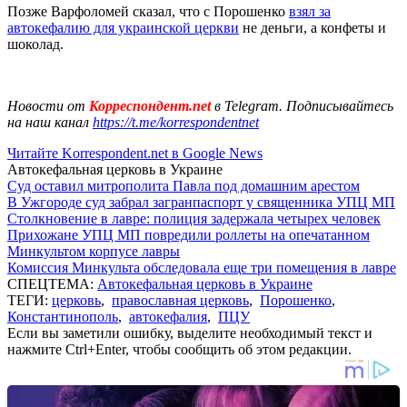
Позже Варфоломей сказал, что с Порошенко
взял за
автокефалию для украинской церкви
не деньги, а конфеты и
шоколад.
Новости от
Корреспондент.net
в Telegram. Подписывайтесь
на наш канал
https://t.me/korrespondentnet
Читайте Korrespondent.net в Google News
Автокефальная церковь в Украине
Суд оставил митрополита Павла под домашним арестом
В Ужгороде суд забрал загранпаспорт у священника УПЦ МП
Столкновение в лавре: полиция задержала четырех человек
Прихожане УПЦ МП повредили роллеты на опечатанном
Минкультом корпусе лавры
Комиссия Минкульта обследовала еще три помещения в лавре
СПЕЦТЕМА:
Автокефальная церковь в Украине
ТЕГИ:
церковь
,
православная церковь
,
Порошенко
,
Константинополь
,
автокефалия
,
ПЦУ
Если вы заметили ошибку, выделите необходимый текст и
нажмите Ctrl+Enter, чтобы сообщить об этом редакции.