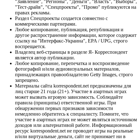
"Заявление", "Регионы", "Деньги", "Власть", "Выборы",
"Тест-драйв", "Спецпроекты", "Промо" публикуются на
правах рекламы.
Раздел Спецпроекты создается совместно с
коммерческими партнерами.
Любое копирование, публикация, републикация и
другое распространение информации, которое содержит
ссылку на "Интерфакс-Украина", EPA / UPG, строго
воспрещается.
Владелец веб-страницы в разделе Я- Корреспондент
является автор публикации.
Любое копирование, перепечатка и воспроизведение
фотографий и/или аудиовизуальных материалов,
принадлежащих правообладателю Getty Images, строго
запрещено.
Материалы сайта korrespondent.net предназначены для
лиц старше 21 года (21+). Участие в азартных играх
может вызвать игровую зависимость. Соблюдайте
правила (принципы) ответственной игры. При
обнаружении первых признаков зависимости
немедленно обратитесь к специалисту. Помните, что
участие в азартных играх не может являться источником
доходов или альтернативой работе. Информационный
ресурс korrespondent.net не проводит игры на реальные
и/или виртуальные деньги, сайт не принимает ни в