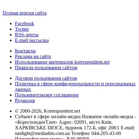
Полная версия сайта
Facebook
Twitter
RSS-ленты
E-mail рассылка
Контакты
Реклама на сайте
Использование материалов korrespondent.net
Правила пользования сайтом
Договор пользования сайтом
Политика в сфере конфиденциальности и персональных
данных
Пользовательское соглашение
Редакция
© 2000-2026, Korrespondent.net
Субъект в сфере онлайн-медиа Название онлайн-медиа -
«КореспонденТ.net» Адрес: 02091, місто Київ,
ХАРКІВСЬКЕ ШОСЕ, будинок 172-Б, офіс 208/1 E-mail:
sunlight@mediadim.com.ua
Телефон: 044-205-43-00
Идентификатор медиа - R40-06068