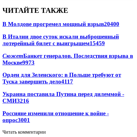
ЧИТАЙТЕ ТАКЖЕ
В Молдове прогремел мощный взрыв
20400
В Италии двое суток искали выброшенный
лотерейный билет с выигрышем
15459
Сюжет
Банкет генералов. Последствия взрыва в
Москве
9973
Орден для Зеленского: в Польше требуют от
Туска завершить дело
4117
Украина поставила Путина перед дилеммой -
СМИ
3216
Россияне изменили отношение к войне -
опрос
3001
Читать комментарии