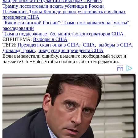
Байден объявит об участии в выборах - Reuters
Трампу посоветовали искать убежища в России
Племянник Джона Кеннеди решил участвовать в выборах
президента США
"Как в сталинской России": Трамп пожаловался на "ужасы"
расследований
Трампа поддерживает большинство консерваторов США
СПЕЦТЕМА:
Выборы в США
ТЕГИ:
Президентская гонка в США
,
США
,
выборы в США
,
Дональд Трамп
,
инаугурация президента США
Если вы заметили ошибку, выделите необходимый текст и
нажмите Ctrl+Enter, чтобы сообщить об этом редакции.