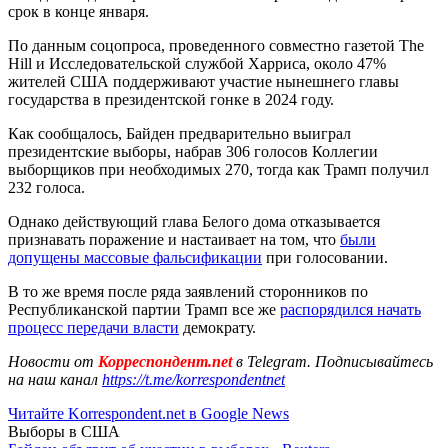
срок в конце января.
По данным соцопроса, проведенного совместно газетой The
Hill и Исследовательской службой Харриса, около 47%
жителей США поддерживают участие нынешнего главы
государства в президентской гонке в 2024 году.
Как сообщалось, Байден предварительно выиграл
президентские выборы, набрав 306 голосов Коллегии
выборщиков при необходимых 270, тогда как Трамп получил
232 голоса.
Однако действующий глава Белого дома отказывается
признавать поражение и настаивает на том, что
были
допущены массовые фальсификации
при голосовании.
В то же время после ряда заявлений сторонников по
Республиканской партии Трамп все же
распорядился начать
процесс передачи власти
демократу.
Новости от
Корреспондент.net
в Telegram. Подписывайтесь
на наш канал
https://t.me/korrespondentnet
Читайте Korrespondent.net в Google News
Выборы в США