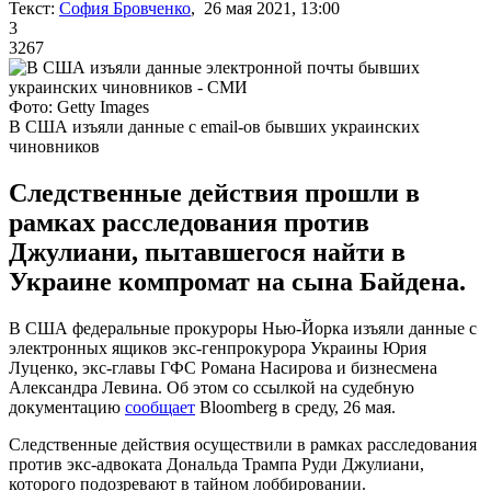
Текст:
София Бровченко
, 26 мая 2021, 13:00
3
3267
Фото: Getty Images
В США изъяли данные с email-ов бывших украинских
чиновников
Следственные действия прошли в
рамках расследования против
Джулиани, пытавшегося найти в
Украине компромат на сына Байдена.
В США федеральные прокуроры Нью-Йорка изъяли данные с
электронных ящиков экс-генпрокурора Украины Юрия
Луценко, экс-главы ГФС Романа Насирова и бизнесмена
Александра Левина. Об этом со ссылкой на судебную
документацию
сообщает
Bloomberg в среду, 26 мая.
Следственные действия осуществили в рамках расследования
против экс-адвоката Дональда Трампа Руди Джулиани,
которого подозревают в тайном лоббировании.