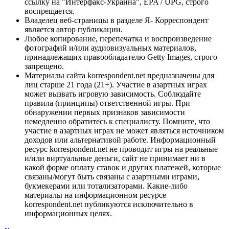
ссылку на "Интерфакс-Украина", EPA / UPG, строго
воспрещается.
Владелец веб-страницы в разделе Я- Корреспондент
является автор публикации.
Любое копирование, перепечатка и воспроизведение
фотографий и/или аудиовизуальных материалов,
принадлежащих правообладателю Getty Images, строго
запрещено.
Материалы сайта korrespondent.net предназначены для
лиц старше 21 года (21+). Участие в азартных играх
может вызвать игровую зависимость. Соблюдайте
правила (принципы) ответственной игры. При
обнаружении первых признаков зависимости
немедленно обратитесь к специалисту. Помните, что
участие в азартных играх не может являться источником
доходов или альтернативой работе. Информационный
ресурс korrespondent.net не проводит игры на реальные
и/или виртуальные деньги, сайт не принимает ни в
какой форме оплату ставок и других платежей, которые
связаны/могут быть связаны с азартными играми,
букмекерами или тотализаторами. Какие-либо
материалы на информационном ресурсе
korrespondent.net публикуются исключительно в
информационных целях.