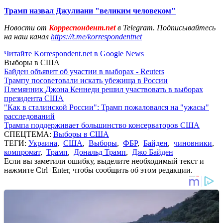
Трамп назвал Джулиани "великим человеком"
Новости от
Корреспондент.net
в Telegram. Подписывайтесь
на наш канал
https://t.me/korrespondentnet
Читайте Korrespondent.net в Google News
Выборы в США
Байден объявит об участии в выборах - Reuters
Трампу посоветовали искать убежища в России
Племянник Джона Кеннеди решил участвовать в выборах
президента США
"Как в сталинской России": Трамп пожаловался на "ужасы"
расследований
Трампа поддерживает большинство консерваторов США
СПЕЦТЕМА:
Выборы в США
ТЕГИ:
Украина
,
США
,
Выборы
,
ФБР
,
Байден
,
чиновники
,
компромат
,
Трамп
,
Дональд Трамп
,
Джо Байден
Если вы заметили ошибку, выделите необходимый текст и
нажмите Ctrl+Enter, чтобы сообщить об этом редакции.