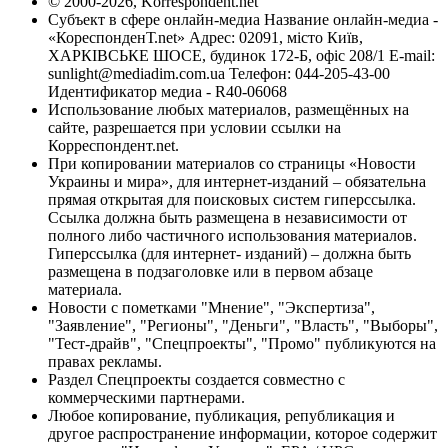
© 2000-2026, Korrespondent.net
Субъект в сфере онлайн-медиа Название онлайн-медиа -
«КореспонденТ.net» Адрес: 02091, місто Київ,
ХАРКІВСЬКЕ ШОСЕ, будинок 172-Б, офіс 208/1 E-mail:
sunlight@mediadim.com.ua
Телефон: 044-205-43-00
Идентификатор медиа - R40-06068
Использование любых материалов, размещённых на
сайте, разрешается при условии ссылки на
Корреспондент.net.
При копировании материалов со страницы «Новости
Украины и мира», для интернет-изданий – обязательна
прямая открытая для поисковых систем гиперссылка.
Ссылка должна быть размещена в независимости от
полного либо частичного использования материалов.
Гиперссылка (для интернет- изданий) – должна быть
размещена в подзаголовке или в первом абзаце
материала.
Новости с пометками "Мнение", "Экспертиза",
"Заявление", "Регионы", "Деньги", "Власть", "Выборы",
"Тест-драйв", "Спецпроекты", "Промо" публикуются на
правах рекламы.
Раздел Спецпроекты создается совместно с
коммерческими партнерами.
Любое копирование, публикация, републикация и
другое распространение информации, которое содержит