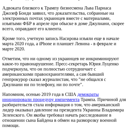
Адвоката близкого к Трампу бизнесмена Льва Парнаса
Джозеф Бонди заявил, что доказательства, собранные на
электронных почтах украинцев вместе с материалами,
изъятыми ФБР в апреле при обыске в доме Джулиани, скорее
всего, оправдают его клиента.
Кроме того, учетную запись Насирова изъяли еще в начале
марта 2020 года, а iPhone и планшет Левина - в феврале и
марте 2020.
Отметим, что ни одному из украинцев не инкриминируют
какое-то правонарушение. Пресс-секретарь Юрия Луценко
подчеркнула, что он полностью сотрудничает с
американскими правоохранителями, а сам бывший
генпрокурор сказал журналистам, что "не общался с
Джулиани ни по телефону, ни по почте".
Напомним, осенью 2019 года в США
демократы
инициировали процедуру импичмента
Трампа. Причиной для
разбирательств стала информация о том, что американский
лидер оказывал давление на президента Украины Владимира
Зеленского. Он якобы требовал начать расследование в
отношении сына Байдена в обмен на разморозку военной
помощи.