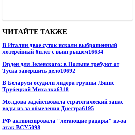
ЧИТАЙТЕ ТАКЖЕ
В Италии двое суток искали выброшенный
лотерейный билет с выигрышем
16634
Орден для Зеленского: в Польше требуют от
Туска завершить дело
10692
В Беларуси осудили лидера группы Ляпис
Трубецкой Михалка
6318
Молдова задействовала стратегический запас
воды из-за обмеления Днестра
6195
РФ активизировала "летающие радары" из-за
атак ВСУ
5098