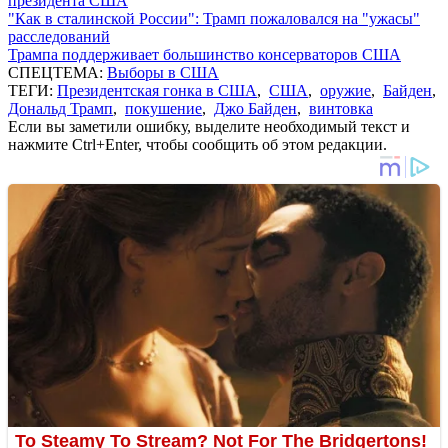
президента США
"Как в сталинской России": Трамп пожаловался на "ужасы"
расследований
Трампа поддерживает большинство консерваторов США
СПЕЦТЕМА:
Выборы в США
ТЕГИ:
Президентская гонка в США
,
США
,
оружие
,
Байден
,
Дональд Трамп
,
покушение
,
Джо Байден
,
винтовка
Если вы заметили ошибку, выделите необходимый текст и
нажмите Ctrl+Enter, чтобы сообщить об этом редакции.