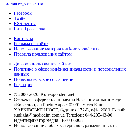
Полная версия сайта
Facebook
Twitter
RSS-ленты
E-mail рассылка
Контакты
Реклама на сайте
Использование материалов korrespondent.net
Правила пользования сайтом
Договор пользования сайтом
Политика в сфере конфиденциальности и персональных
данных
Пользовательское соглашение
Редакция
© 2000-2026, Korrespondent.net
Субъект в сфере онлайн-медиа Название онлайн-медиа -
«КореспонденТ.net» Адрес: 02091, місто Київ,
ХАРКІВСЬКЕ ШОСЕ, будинок 172-Б, офіс 208/1 E-mail:
sunlight@mediadim.com.ua
Телефон: 044-205-43-00
Идентификатор медиа - R40-06068
Использование любых материалов, размещённых на