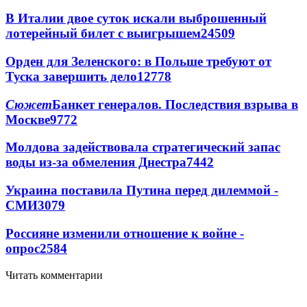
В Италии двое суток искали выброшенный
лотерейный билет с выигрышем
24509
Орден для Зеленского: в Польше требуют от
Туска завершить дело
12778
Сюжет
Банкет генералов. Последствия взрыва в
Москве
9772
Молдова задействовала стратегический запас
воды из-за обмеления Днестра
7442
Украина поставила Путина перед дилеммой -
СМИ
3079
Россияне изменили отношение к войне -
опрос
2584
Читать комментарии