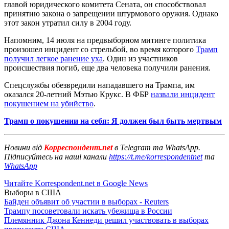
главой юридического комитета Сената, он способствовал
принятию закона о запрещении штурмового оружия. Однако
этот закон утратил силу в 2004 году.
Напомним, 14 июля на предвыборном митинге политика
произошел инцидент со стрельбой, во время которого
Трамп
получил легкое ранение уха
. Один из участников
происшествия погиб, еще два человека получили ранения.
Спецслужбы обезвредили нападавшего на Трампа, им
оказался 20-летний Мэтью Крукс. В ФБР
назвали инцидент
покушением на убийство
.
Трамп о покушении на себя: Я должен был быть мертвым
Новини від
Корреспондент.net
в Telegram та WhatsApp.
Підписуйтесь на наші канали
https://t.me/korrespondentnet
та
WhatsApp
Читайте Korrespondent.net в Google News
Выборы в США
Байден объявит об участии в выборах - Reuters
Трампу посоветовали искать убежища в России
Племянник Джона Кеннеди решил участвовать в выборах